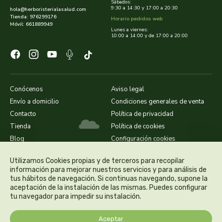
cooperativa del campo virgen de la esperanza
Sábados:
9:30 a 14:30 y 17:00 a 20:30
hola@herboristerialasalud.com
Tienda: 976299176
Horario pedidos web
corpore sano
Móvil: 661889949
Lunes a viernes:
10:00 a 14:00 y de 17:00 a 20:00
cosmo naturel
cosnature
Conócenos
Aviso legal
d shila
Envío a domicilio
Condiciones generales de venta
Contacto
Política de privacidad
deiters
Tienda
Política de cookies
Blog
Configuración cookies
dento produts
Utilizamos Cookies propias y de terceros para recopilar
información para mejorar nuestros servicios y para análisis de
derbos
tus hábitos de navegación. Si continuas navegando, supone la
aceptación de la instalación de las mismas. Puedes configurar
designs for health
tu navegador para impedir su instalación.
diego camaras- lotero
Aceptar