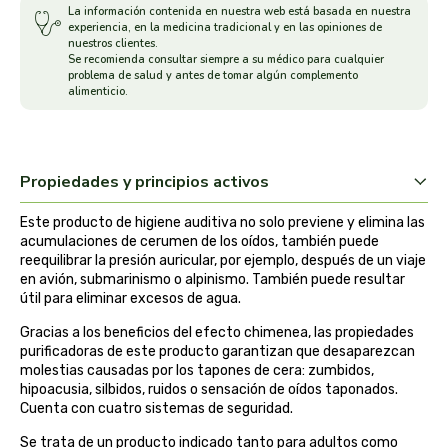
La información contenida en nuestra web está basada en nuestra
experiencia, en la medicina tradicional y en las opiniones de
arrasate
nuestros clientes.
Se recomienda consultar siempre a su médico para cualquier
problema de salud y antes de tomar algún complemento
artemis
alimenticio.
arteoliva
artesania agricola
Propiedades y principios activos
Este producto de higiene auditiva no solo previene y elimina las
auma adhy
acumulaciones de cerumen de los oídos, también puede
reequilibrar la presión auricular, por ejemplo, después de un viaje
bach original
en avión, submarinismo o alpinismo. También puede resultar
útil para eliminar excesos de agua.
banban
Gracias a los beneficios del efecto chimenea, las propiedades
purificadoras de este producto garantizan que desaparezcan
molestias causadas por los tapones de cera: zumbidos,
bauck hof
hipoacusia, silbidos, ruidos o sensación de oídos taponados.
Cuenta con cuatro sistemas de seguridad.
bellsola
Se trata de un producto indicado tanto para adultos como