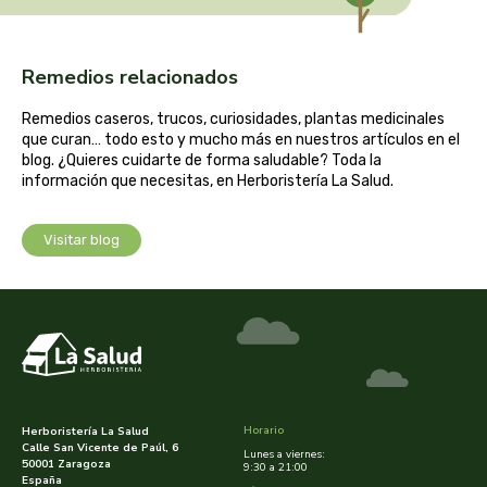
captain kombucha
carrau y cia- sara
Remedios relacionados
casa ibañez
Remedios caseros, trucos, curiosidades, plantas medicinales
que curan… todo esto y mucho más en nuestros artículos en el
blog. ¿Quieres cuidarte de forma saludable? Toda la
castagno
información que necesitas, en Herboristería La Salud.
catalysis
Visitar blog
cavalier
cfn
cien por cien natural
Horario
Herboristería La Salud
como una reina
Calle San Vicente de Paúl, 6
Lunes a viernes:
50001 Zaragoza
9:30 a 21:00
España