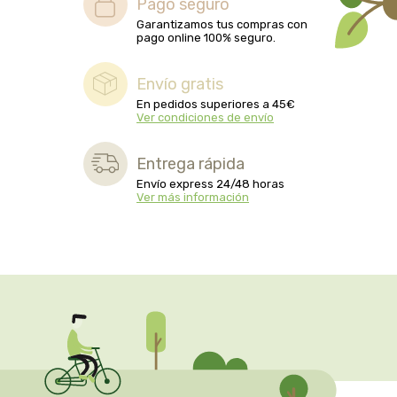
Pago seguro
biolasi
Garantizamos tus compras con
pago online 100% seguro.
biomix
Envío gratis
bioserum
En pedidos superiores a 45€
Ver condiciones de envío
biotta
Entrega rápida
Envío express 24/48 horas
biover
Ver más información
brinkers food
cal valls
calmmabis
camaleon