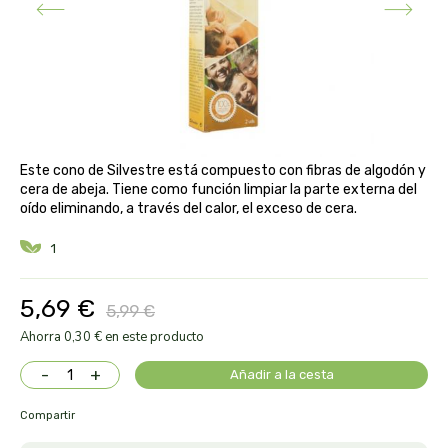
aloe pura laboratorios
antiox y nutricosmética
protección solar y mosquitos
conservas, patés y sopas
deporte
bebé y niño
bebidas
alta pasticceria italiana
diy cremas caseras
hormonal y salud sexual
alter nativa 3
vías urinarias y próstata
maquillaje
Este cono de Silvestre está compuesto con fibras de algodón y
amandin
cera de abeja. Tiene como función limpiar la parte externa del
oído eliminando, a través del calor, el exceso de cera.
vista y oídos
amapola
1
ana maria lajusticia
5,69 €
5,99 €
anae
Ahorra 0,30 € en este producto
-
+
Añadir a la cesta
armonia
Compartir
arnidol