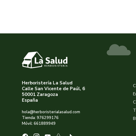
Herboristería La Salud
C
Calle San Vicente de Paúl, 6
E
50001 Zaragoza
España
C
T
hola@herboristerialasalud.com
Tienda: 976299176
B
Móvil: 661889949