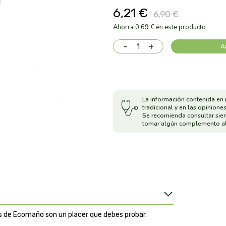
6,21 €
6,90 €
Ahorra 0,69 € en este producto
-
+
A
La información contenida en 
tradicional y en las opiniones
Se recomienda consultar sie
tomar algún complemento al
es de Ecomaño son un placer que debes probar.