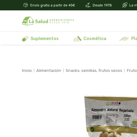
Envío gratis a partir de 45€
Desde 1978
La m
suplementos
cosmética
p
inicio
alimentación
snacks, semillas, frutos secos
frut