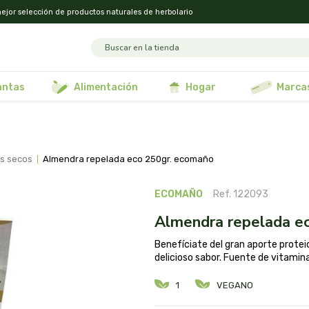
ejor selección de productos naturales de herbolario
lantas
alimentación
hogar
marca
os secos
almendra repelada eco 250gr. ecomaño
ECOMAÑO
Ref. 122093
almendra repelada e
Benefíciate del gran aporte protei
delicioso sabor. Fuente de vitamin
1
VEGANO