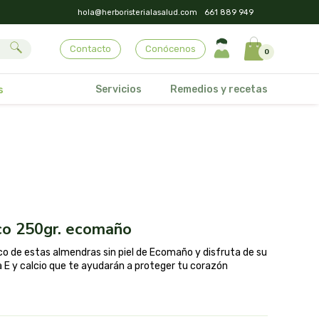
hola@herboristerialasalud.com
661 889 949
Contacto
Conócenos
0
Servicios
Remedios y recetas
s
co 250gr. ecomaño
co de estas almendras sin piel de Ecomaño y disfruta de su
a E y calcio que te ayudarán a proteger tu corazón