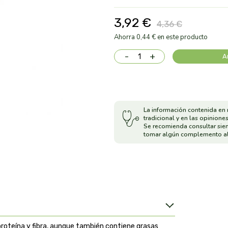
3,92 €
4,36 €
Ahorra 0,44 € en este producto
-
+
A
La información contenida en 
tradicional y en las opiniones
Se recomienda consultar sie
tomar algún complemento al
proteína y fibra, aunque también contiene grasas