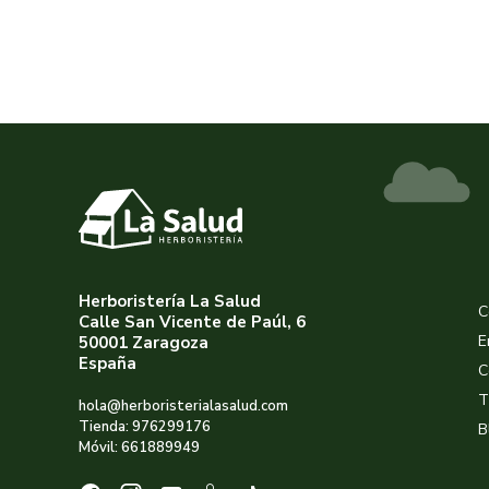
Herboristería La Salud
C
Calle San Vicente de Paúl, 6
E
50001 Zaragoza
España
C
T
hola@herboristerialasalud.com
Tienda: 976299176
B
Móvil: 661889949