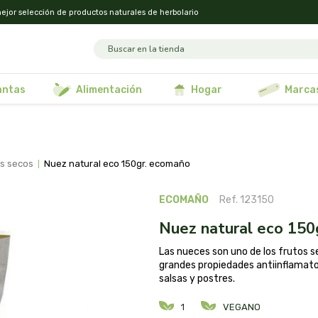
ejor selección de productos naturales de herbolario
lantas
alimentación
hogar
marca
os secos
nuez natural eco 150gr. ecomaño
ECOMAÑO
Ref. 123150
nuez natural eco 15
Las nueces son uno de los frutos 
grandes propiedades antiinflamato
salsas y postres.
1
VEGANO