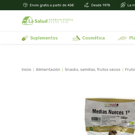
Envío gratis a partir de 45€
Desde 1978
La m
suplementos
cosmética
p
inicio
alimentación
snacks, semillas, frutos secos
frut