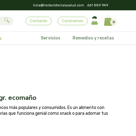
hola@herboristerialasalud.com
661 889 949
Contacto
Conócenos
0
Servicios
Remedios y recetas
s
0gr. ecomaño
secos más populares y consumidos. Es un alimento con
rias que funciona genial como snack o para adornar tus