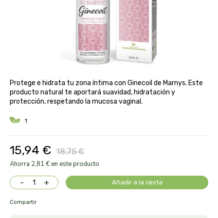
aloe pura laboratorios
antiox y nutricosmética
protección solar y mosquitos
conservas, patés y sopas
deporte
bebé y niño
bebidas
alta pasticceria italiana
diy cremas caseras
hormonal y salud sexual
alter nativa 3
vías urinarias y próstata
maquillaje
Protege e hidrata tu zona íntima con Ginecoil de Marnys. Este
amandin
producto natural te aportará suavidad, hidratación y
protección, respetando la mucosa vaginal.
vista y oídos
amapola
1
ana maria lajusticia
15,94 €
18,75 €
anae
Ahorra 2,81 € en este producto
-
+
Añadir a la cesta
armonia
Compartir
arnidol