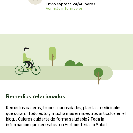
captain kombucha
Envío express 24/48 horas
Ver más información
carrau y cia- sara
casa ibañez
castagno
catalysis
cavalier
cfn
Remedios relacionados
cien por cien natural
Remedios caseros, trucos, curiosidades, plantas medicinales
que curan… todo esto y mucho más en nuestros artículos en el
como una reina
blog. ¿Quieres cuidarte de forma saludable? Toda la
información que necesitas, en Herboristería La Salud.