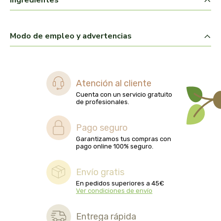
Ingredientes
biolasi
biomix
Modo de empleo y advertencias
bioserum
biotta
Atención al cliente
Cuenta con un servicio gratuito
de profesionales.
biover
Pago seguro
brinkers food
Garantizamos tus compras con
pago online 100% seguro.
cal valls
Envío gratis
calmmabis
En pedidos superiores a 45€
Ver condiciones de envío
camaleon
Entrega rápida