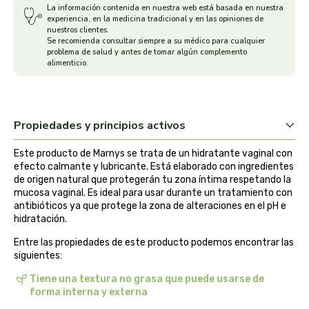
La información contenida en nuestra web está basada en nuestra
experiencia, en la medicina tradicional y en las opiniones de
arrasate
nuestros clientes.
Se recomienda consultar siempre a su médico para cualquier
problema de salud y antes de tomar algún complemento
artemis
alimenticio.
arteoliva
artesania agricola
Propiedades y principios activos
Este producto de Marnys se trata de un hidratante vaginal con
auma adhy
efecto calmante y lubricante. Está elaborado con ingredientes
de origen natural que protegerán tu zona íntima respetando la
bach original
mucosa vaginal. Es ideal para usar durante un tratamiento con
antibióticos ya que protege la zona de alteraciones en el pH e
hidratación.
banban
Entre las propiedades de este producto podemos encontrar las
siguientes:
bauck hof
Tiene una textura no grasa que puede usarse de
bellsola
forma interna y externa