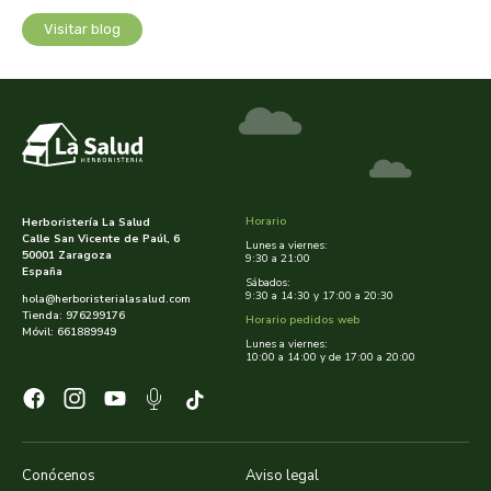
cooperativa del campo virgen de la esperanza
Visitar blog
corpore sano
cosmo naturel
cosnature
d shila
Horario
Herboristería La Salud
Calle San Vicente de Paúl, 6
Lunes a viernes:
50001 Zaragoza
9:30 a 21:00
deiters
España
Sábados:
9:30 a 14:30 y 17:00 a 20:30
hola@herboristerialasalud.com
Tienda: 976299176
Horario pedidos web
dento produts
Móvil: 661889949
Lunes a viernes:
10:00 a 14:00 y de 17:00 a 20:00
derbos
designs for health
Conócenos
Aviso legal
diego camaras- lotero