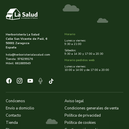
dielisa
dietisa
Horario
Herboristería La Salud
Calle San Vicente de Paúl, 6
dietmed
Lunes a viernes:
50001 Zaragoza
9:30 a 21:00
España
Sábados:
9:30 a 14:30 y 17:00 a 20:30
dietmil
hola@herboristerialasalud.com
Tienda: 976299176
Horario pedidos web
Móvil: 661889949
Lunes a viernes:
dioxilife
10:00 a 14:00 y de 17:00 a 20:00
dis
dismages
Conócenos
Aviso legal
Envío a domicilio
Condiciones generales de venta
dolores guembe
Contacto
Política de privacidad
Tienda
Política de cookies
dr dunner