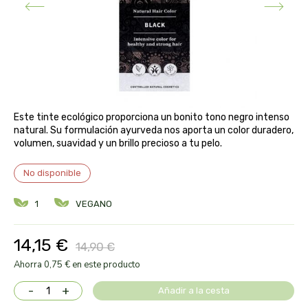
aloe pura laboratorios
antiox y nutricosmética
protección solar y mosquitos
conservas, patés y sopas
deporte
bebé y niño
bebidas
alta pasticceria italiana
diy cremas caseras
hormonal y salud sexual
alter nativa 3
vías urinarias y próstata
maquillaje
Este tinte ecológico proporciona un bonito tono negro intenso
amandin
natural. Su formulación ayurveda nos aporta un color duradero,
volumen, suavidad y un brillo precioso a tu pelo.
vista y oídos
amapola
No disponible
ana maria lajusticia
1
VEGANO
anae
14,15 €
14,90 €
armonia
Ahorra 0,75 € en este producto
-
+
Añadir a la cesta
arnidol