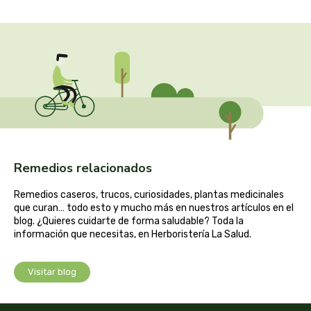
cooperativa del campo virgen de la esperanza
corpore sano
cosmo naturel
cosnature
d shila
Remedios relacionados
deiters
Remedios caseros, trucos, curiosidades, plantas medicinales
dento produts
que curan… todo esto y mucho más en nuestros artículos en el
blog. ¿Quieres cuidarte de forma saludable? Toda la
información que necesitas, en Herboristería La Salud.
derbos
Visitar blog
designs for health
diego camaras- lotero