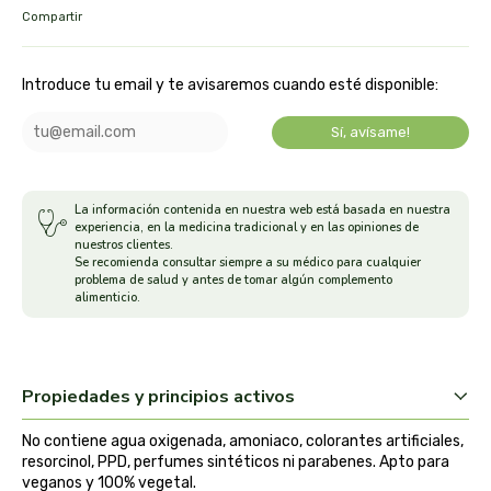
Compartir
arrasate
Introduce tu email y te avisaremos cuando esté disponible:
artemis
Sí, avísame!
arteoliva
artesania agricola
La información contenida en nuestra web está basada en nuestra
experiencia, en la medicina tradicional y en las opiniones de
nuestros clientes.
auma adhy
Se recomienda consultar siempre a su médico para cualquier
problema de salud y antes de tomar algún complemento
alimenticio.
bach original
banban
Propiedades y principios activos
bauck hof
No contiene agua oxigenada, amoniaco, colorantes artificiales,
resorcinol, PPD, perfumes sintéticos ni parabenes. Apto para
bellsola
veganos y 100% vegetal.