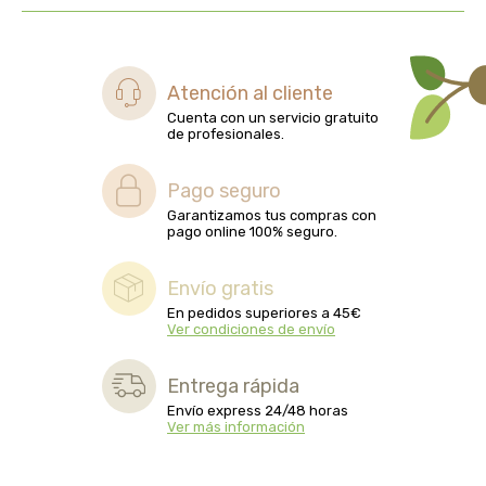
captain kombucha
carrau y cia- sara
Atención al cliente
casa ibañez
Cuenta con un servicio gratuito
de profesionales.
castagno
Pago seguro
Garantizamos tus compras con
catalysis
pago online 100% seguro.
cavalier
Envío gratis
En pedidos superiores a 45€
cfn
Ver condiciones de envío
cien por cien natural
Entrega rápida
Envío express 24/48 horas
Ver más información
como una reina