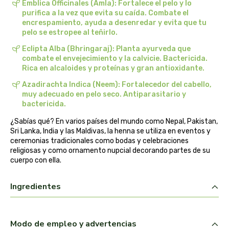
Emblica Officinales (Amla): Fortalece el pelo y lo
biolasi
purifica a la vez que evita su caída. Combate el
encrespamiento, ayuda a desenredar y evita que tu
pelo se estropee al teñirlo.
biomix
Eclipta Alba (Bhringaraj): Planta ayurveda que
bioserum
combate el envejecimiento y la calvicie. Bactericida.
Rica en alcaloides y proteínas y gran antioxidante.
biotta
Azadirachta Indica (Neem): Fortalecedor del cabello,
muy adecuado en pelo seco. Antiparasitario y
bactericida.
biover
¿Sabías qué? En varios países del mundo como Nepal, Pakistan,
Sri Lanka, India y las Maldivas, la henna se utiliza en eventos y
brinkers food
ceremonias tradicionales como bodas y celebraciones
religiosas y como ornamento nupcial decorando partes de su
cal valls
cuerpo con ella.
calmmabis
Ingredientes
camaleon
Modo de empleo y advertencias