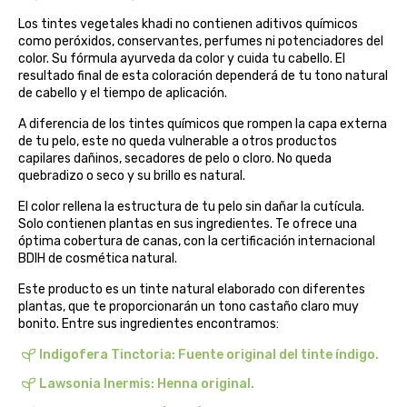
belsi
Los tintes vegetales khadi no contienen aditivos químicos
como peróxidos, conservantes, perfumes ni potenciadores del
color. Su fórmula ayurveda da color y cuida tu cabello. El
ben&anna
resultado final de esta coloración dependerá de tu tono natural
de cabello y el tiempo de aplicación.
biarritz
A diferencia de los tintes químicos que rompen la capa externa
de tu pelo, este no queda vulnerable a otros productos
bifemme
capilares dañinos, secadores de pelo o cloro. No queda
quebradizo o seco y su brillo es natural.
biobel
El color rellena la estructura de tu pelo sin dañar la cutícula.
Solo contienen plantas en sus ingredientes. Te ofrece una
óptima cobertura de canas, con la certificación internacional
biobio
BDIH de cosmética natural.
biocop
Este producto es un tinte natural elaborado con diferentes
plantas, que te proporcionarán un tono castaño claro muy
bonito. Entre sus ingredientes encontramos:
biofloral
Indigofera Tinctoria: Fuente original del tinte índigo.
biokap
Lawsonia Inermis: Henna original.