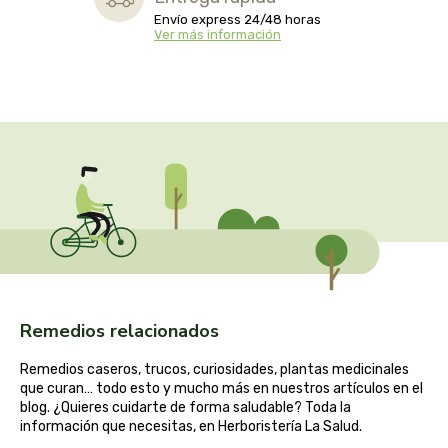
cooperativa del campo virgen de la esperanza
Envío express 24/48 horas
Ver más información
corpore sano
cosmo naturel
cosnature
d shila
deiters
dento produts
Remedios relacionados
derbos
Remedios caseros, trucos, curiosidades, plantas medicinales
que curan… todo esto y mucho más en nuestros artículos en el
designs for health
blog. ¿Quieres cuidarte de forma saludable? Toda la
información que necesitas, en Herboristería La Salud.
diego camaras- lotero