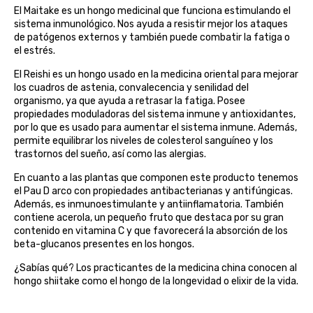
El Maitake es un hongo medicinal que funciona estimulando el
biolasi
sistema inmunológico. Nos ayuda a resistir mejor los ataques
de patógenos externos y también puede combatir la fatiga o
biomix
el estrés.
El Reishi es un hongo usado en la medicina oriental para mejorar
bioserum
los cuadros de astenia, convalecencia y senilidad del
organismo, ya que ayuda a retrasar la fatiga. Posee
biotta
propiedades moduladoras del sistema inmune y antioxidantes,
por lo que es usado para aumentar el sistema inmune. Además,
permite equilibrar los niveles de colesterol sanguíneo y los
biover
trastornos del sueño, así como las alergias.
En cuanto a las plantas que componen este producto tenemos
brinkers food
el Pau D arco con propiedades antibacterianas y antifúngicas.
Además, es inmunoestimulante y antiinflamatoria. También
cal valls
contiene acerola, un pequeño fruto que destaca por su gran
contenido en vitamina C y que favorecerá la absorción de los
beta-glucanos presentes en los hongos.
calmmabis
¿Sabías qué? Los practicantes de la medicina china conocen al
hongo shiitake como el hongo de la longevidad o elixir de la vida.
camaleon