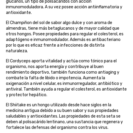
glucanos, un tipo de polisacáridos con acción
belsi
inmunomoduladora. A su vez posee acción antiinflamatoria y
antioxidante.
ben&anna
El Champiñon del sol de sabor algo dulce y con aroma de
almendras, tiene más betaglucanos y de mayor calidad que
otros hongos. Posee propiedades para regular el colesterol, es
biarritz
adaptógeno e inmunomodulador. Además es antibacteriano
por lo que es eficaz frente a infecciones de distinta
bifemme
naturaleza.
El Cordyceps aporta vitalidad y actúa como tónico para el
biobel
organismo, nos aporta energía y contribuye al buen
rendimiento deportivo, también funciona como antiaging y
combate la falta de libido o impotencia. Aumenta la
biobio
oxigenación a nivel celular, es inmunorregulador, antibiótico y
antiviral. También ayuda a regular el colesterol, es antioxidante
biocop
y protector hepático.
El Shiitake es un hongo utilizado desde hace siglos en la
biofloral
medicina antigua debido a su buen sabor y sus propiedades
saludables y antioxidantes. Las propiedades de esta seta se
deben al polisacárido lentinano, una sustancia que regenera y
biokap
fortalece las defensas del organismo contra los virus.