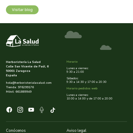
Visitar blog
dielisa
dietisa
dietmed
dietmil
Horario
Herboristería La Salud
Calle San Vicente de Paúl, 6
Lunes a viernes:
dioxilife
50001 Zaragoza
9:30 a 21:00
España
Sábados:
9:30 a 14:30 y 17:00 a 20:30
hola@herboristerialasalud.com
dis
Tienda: 976299176
Horario pedidos web
Móvil: 661889949
Lunes a viernes:
10:00 a 14:00 y de 17:00 a 20:00
dismages
dolores guembe
dr dunner
Conócenos
Aviso legal