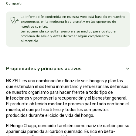
Compartir
arrasate
La información contenida en nuestra web está basada en nuestra
experiencia, en la medicina tradicional y en las opiniones de
artemis
nuestros clientes.
Se recomienda consultar siempre a su médico para cualquier
problema de salud y antes de tomar algún complemento
arteoliva
alimenticio.
artesania agricola
Propiedades y principios activos
auma adhy
NK ZELL es una combinación eficaz de seis hongos y plantas
bach original
que estimulan el sistema inmunitario y refuerzan las defensas
de nuestro organismo para hacer frente a todo tipo de
infecciones y promover la recuperación y el bienestar general.
banban
El producto obtenido mediante proceso patentado contiene el
micelio, el cuerpo fructífero y todos los compuestos
bauck hof
producidos durante el ciclo de vida del hongo.
El Hongo Chaga, conocido también como nariz de carbón por su
bellsola
apariencia parecida al carbón quemado. Es rico en beta-