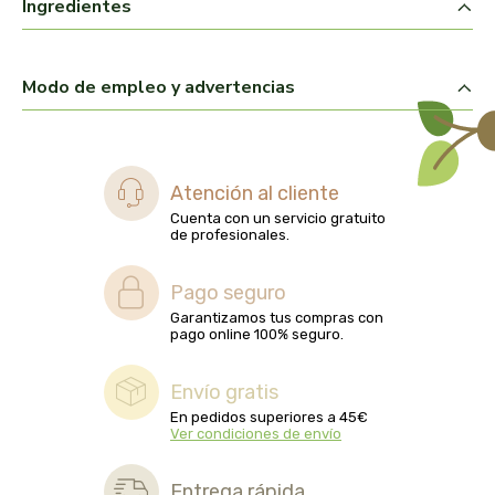
Ingredientes
captain kombucha
carrau y cia- sara
Modo de empleo y advertencias
casa ibañez
castagno
Atención al cliente
Cuenta con un servicio gratuito
catalysis
de profesionales.
cavalier
Pago seguro
Garantizamos tus compras con
cfn
pago online 100% seguro.
cien por cien natural
Envío gratis
En pedidos superiores a 45€
Ver condiciones de envío
como una reina
Entrega rápida