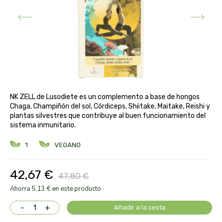
aloe pura laboratorios
antiox y nutricosmética
protección solar y mosquitos
conservas, patés y sopas
deporte
bebé y niño
bebidas
alta pasticceria italiana
diy cremas caseras
hormonal y salud sexual
alter nativa 3
vías urinarias y próstata
maquillaje
amandin
NK ZELL de Lusodiete es un complemento a base de hongos
vista y oídos
Chaga, Champiñón del sol, Córdiceps, Shiitake, Maitake, Reishi y
amapola
plantas silvestres que contribuye al buen funcionamiento del
sistema inmunitario.
ana maria lajusticia
1
VEGANO
anae
42,67 €
47,80 €
armonia
Ahorra 5,13 € en este producto
-
+
Añadir a la cesta
arnidol