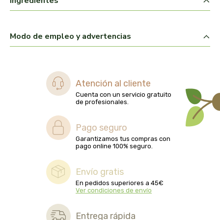
Ingredientes
biolasi
biomix
Modo de empleo y advertencias
bioserum
biotta
Atención al cliente
Cuenta con un servicio gratuito
de profesionales.
biover
Pago seguro
brinkers food
Garantizamos tus compras con
pago online 100% seguro.
cal valls
Envío gratis
calmmabis
En pedidos superiores a 45€
Ver condiciones de envío
camaleon
Entrega rápida