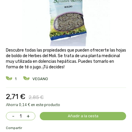
aloe pura laboratorios
antiox y nutricosmética
protección solar y mosquitos
conservas, patés y sopas
deporte
bebé y niño
bebidas
alta pasticceria italiana
diy cremas caseras
hormonal y salud sexual
alter nativa 3
vías urinarias y próstata
maquillaje
Descubre todas las propiedades que pueden ofrecerte las hojas
amandin
de boldo de Herbes del Moli. Se trata de una planta medicinal
muy utilizada en dolencias hepáticas. Puedes tomarlo en
vista y oídos
forma de té o jugo. ¡Tú decides!
amapola
1
VEGANO
ana maria lajusticia
2,71 €
2,85 €
anae
Ahorra 0,14 € en este producto
armonia
-
+
Añadir a la cesta
arnidol
Compartir