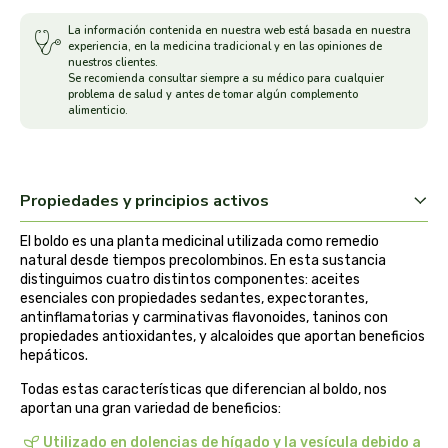
arrasate
La información contenida en nuestra web está basada en nuestra
experiencia, en la medicina tradicional y en las opiniones de
nuestros clientes.
artemis
Se recomienda consultar siempre a su médico para cualquier
problema de salud y antes de tomar algún complemento
alimenticio.
arteoliva
artesania agricola
Propiedades y principios activos
auma adhy
El boldo es una planta medicinal utilizada como remedio
natural desde tiempos precolombinos. En esta sustancia
bach original
distinguimos cuatro distintos componentes: aceites
esenciales con propiedades sedantes, expectorantes,
antinflamatorias y carminativas flavonoides, taninos con
banban
propiedades antioxidantes, y alcaloides que aportan beneficios
hepáticos.
bauck hof
Todas estas características que diferencian al boldo, nos
aportan una gran variedad de beneficios:
bellsola
Utilizado en dolencias de hígado y la vesícula debido a