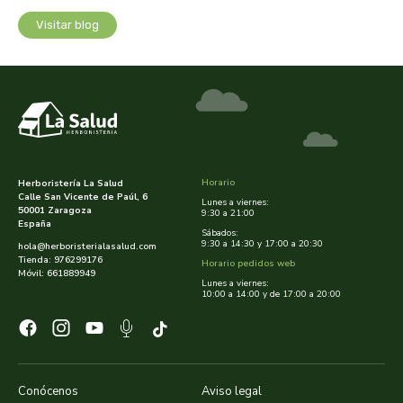
cooperativa del campo virgen de la esperanza
Visitar blog
corpore sano
cosmo naturel
cosnature
d shila
Horario
Herboristería La Salud
Calle San Vicente de Paúl, 6
Lunes a viernes:
50001 Zaragoza
9:30 a 21:00
deiters
España
Sábados:
9:30 a 14:30 y 17:00 a 20:30
hola@herboristerialasalud.com
Tienda: 976299176
Horario pedidos web
dento produts
Móvil: 661889949
Lunes a viernes:
10:00 a 14:00 y de 17:00 a 20:00
derbos
designs for health
Conócenos
Aviso legal
diego camaras- lotero