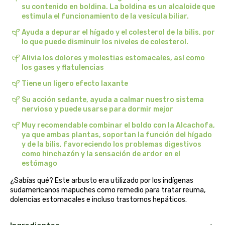
su contenido en boldina. La boldina es un alcaloide que
belsi
estimula el funcionamiento de la vesícula biliar.
Ayuda a depurar el hígado y el colesterol de la bilis, por
ben&anna
lo que puede disminuir los niveles de colesterol.
Alivia los dolores y molestias estomacales, así como
biarritz
los gases y flatulencias
Tiene un ligero efecto laxante
bifemme
Su acción sedante, ayuda a calmar nuestro sistema
nervioso y puede usarse para dormir mejor
biobel
Muy recomendable combinar el boldo con la Alcachofa,
biobio
ya que ambas plantas, soportan la función del hígado
y de la bilis, favoreciendo los problemas digestivos
como hinchazón y la sensación de ardor en el
biocop
estómago
¿Sabías qué? Este arbusto era utilizado por los indígenas
biofloral
sudamericanos mapuches como remedio para tratar reuma,
dolencias estomacales e incluso trastornos hepáticos.
biokap