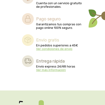
Cuenta con un servicio gratuito
biolasi
de profesionales.
biomix
Pago seguro
Garantizamos tus compras con
bioserum
pago online 100% seguro.
biotta
Envío gratis
En pedidos superiores a 45€
Ver condiciones de envío
biover
Entrega rápida
brinkers food
Envío express 24/48 horas
Ver más información
cal valls
calmmabis
camaleon