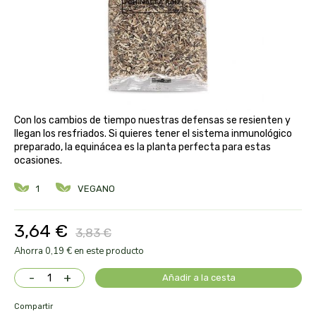
aloe pura laboratorios
antiox y nutricosmética
protección solar y mosquitos
conservas, patés y sopas
deporte
bebé y niño
bebidas
alta pasticceria italiana
diy cremas caseras
hormonal y salud sexual
alter nativa 3
vías urinarias y próstata
maquillaje
Con los cambios de tiempo nuestras defensas se resienten y
amandin
llegan los resfriados. Si quieres tener el sistema inmunológico
preparado, la equinácea es la planta perfecta para estas
vista y oídos
ocasiones.
amapola
1
VEGANO
ana maria lajusticia
3,64 €
3,83 €
anae
Ahorra 0,19 € en este producto
armonia
-
+
Añadir a la cesta
arnidol
Compartir