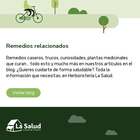
captain kombucha
carrau y cia- sara
casa ibañez
Remedios relacionados
castagno
Remedios caseros, trucos, curiosidades, plantas medicinales
que curan… todo esto y mucho más en nuestros artículos en el
catalysis
blog. ¿Quieres cuidarte de forma saludable? Toda la
información que necesitas, en Herboristería La Salud.
cavalier
Visitar blog
cfn
cien por cien natural
como una reina