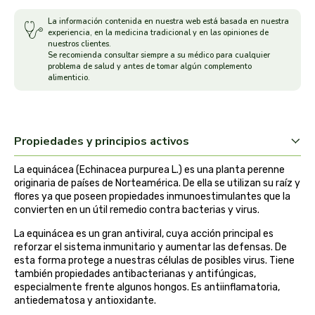
arrasate
La información contenida en nuestra web está basada en nuestra
experiencia, en la medicina tradicional y en las opiniones de
nuestros clientes.
artemis
Se recomienda consultar siempre a su médico para cualquier
problema de salud y antes de tomar algún complemento
alimenticio.
arteoliva
artesania agricola
Propiedades y principios activos
auma adhy
La equinácea (Echinacea purpurea L.) es una planta perenne
originaria de países de Norteamérica. De ella se utilizan su raíz y
bach original
flores ya que poseen propiedades inmunoestimulantes que la
convierten en un útil remedio contra bacterias y virus.
banban
La equinácea es un gran antiviral, cuya acción principal es
reforzar el sistema inmunitario y aumentar las defensas. De
esta forma protege a nuestras células de posibles virus. Tiene
bauck hof
también propiedades antibacterianas y antifúngicas,
especialmente frente algunos hongos. Es antiinflamatoria,
bellsola
antiedematosa y antioxidante.