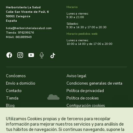
cooperativa del campo virgen de la esperanza
Horario
Herboristería La Salud
Calle San Vicente de Paúl, 6
Lunes a viernes:
corpore sano
50001 Zaragoza
9:30 a 21:00
España
Sábados:
9:30 a 14:30 y 17:00 a 20:30
hola@herboristerialasalud.com
cosmo naturel
Tienda: 976299176
Horario pedidos web
Móvil: 661889949
Lunes a viernes:
cosnature
10:00 a 14:00 y de 17:00 a 20:00
d shila
deiters
Conócenos
Aviso legal
Envío a domicilio
Condiciones generales de venta
dento produts
Contacto
Política de privacidad
Tienda
Política de cookies
derbos
Blog
Configuración cookies
designs for health
Utilizamos Cookies propias y de terceros para recopilar
información para mejorar nuestros servicios y para análisis de
tus hábitos de navegación. Si continuas navegando, supone la
diego camaras- lotero