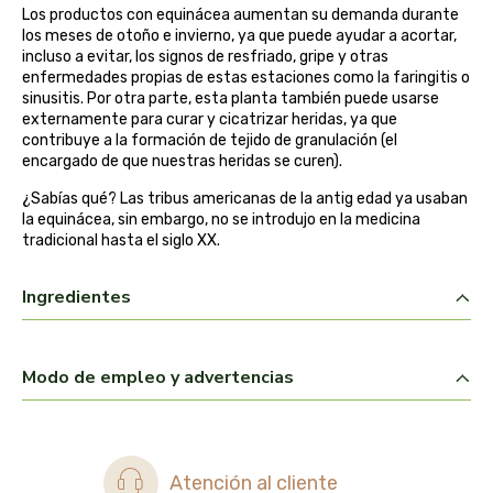
Los productos con equinácea aumentan su demanda durante
belsi
los meses de otoño e invierno, ya que puede ayudar a acortar,
incluso a evitar, los signos de resfriado, gripe y otras
enfermedades propias de estas estaciones como la faringitis o
ben&anna
sinusitis. Por otra parte, esta planta también puede usarse
externamente para curar y cicatrizar heridas, ya que
biarritz
contribuye a la formación de tejido de granulación (el
encargado de que nuestras heridas se curen).
bifemme
¿Sabías qué? Las tribus americanas de la antig edad ya usaban
la equinácea, sin embargo, no se introdujo en la medicina
tradicional hasta el siglo XX.
biobel
Ingredientes
biobio
biocop
Modo de empleo y advertencias
biofloral
biokap
Atención al cliente