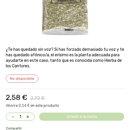
aloe pura laboratorios
antiox y nutricosmética
protección solar y mosquitos
conservas, patés y sopas
deporte
bebé y niño
bebidas
alta pasticceria italiana
diy cremas caseras
hormonal y salud sexual
alter nativa 3
vías urinarias y próstata
maquillaje
¿Te has quedado sin voz? Si has forzado demasiado tu voz y te
amandin
has quedado afónico/a, el erísimo es la planta adecuada para
ayudarte en este caso, tanto que es conocida como Hierba de
vista y oídos
los Cantores.
amapola
No disponible
ana maria lajusticia
2,58 €
anae
2,72 €
Ahorra 0,14 € en este producto
armonia
-
+
Añadir a la cesta
arnidol
Compartir