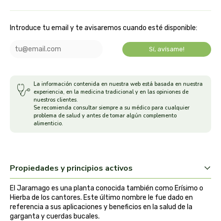
arrasate
Introduce tu email y te avisaremos cuando esté disponible:
artemis
Sí, avísame!
arteoliva
La información contenida en nuestra web está basada en nuestra
artesania agricola
experiencia, en la medicina tradicional y en las opiniones de
nuestros clientes.
Se recomienda consultar siempre a su médico para cualquier
auma adhy
problema de salud y antes de tomar algún complemento
alimenticio.
bach original
banban
Propiedades y principios activos
bauck hof
El Jaramago es una planta conocida también como Erísimo o
Hierba de los cantores. Este último nombre le fue dado en
referencia a sus aplicaciones y beneficios en la salud de la
bellsola
garganta y cuerdas bucales.