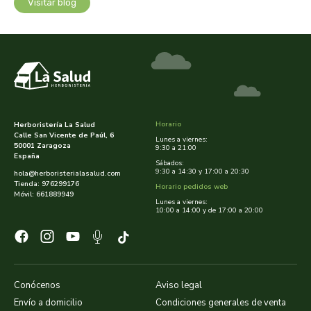
cooperativa del campo virgen de la esperanza
Visitar blog
corpore sano
cosmo naturel
cosnature
Horario
Herboristería La Salud
Calle San Vicente de Paúl, 6
d shila
Lunes a viernes:
50001 Zaragoza
9:30 a 21:00
España
Sábados:
deiters
9:30 a 14:30 y 17:00 a 20:30
hola@herboristerialasalud.com
Tienda: 976299176
Horario pedidos web
Móvil: 661889949
Lunes a viernes:
dento produts
10:00 a 14:00 y de 17:00 a 20:00
derbos
designs for health
Conócenos
Aviso legal
Envío a domicilio
Condiciones generales de venta
diego camaras- lotero