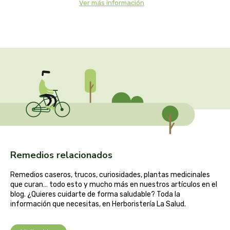
Ver más información
captain kombucha
carrau y cia- sara
casa ibañez
castagno
catalysis
cavalier
Remedios relacionados
cfn
Remedios caseros, trucos, curiosidades, plantas medicinales
cien por cien natural
que curan… todo esto y mucho más en nuestros artículos en el
blog. ¿Quieres cuidarte de forma saludable? Toda la
información que necesitas, en Herboristería La Salud.
como una reina