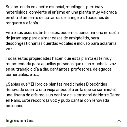
belsi
Su contenido en aceite esencial, mucílagos, pectina y
heterósidos, convierte al erísimo en una planta muy valorada
en el tratamiento de catarros de laringe o situaciones de
ben&anna
ronquera y afonía.
Entre sus usos distintos usos, podemos consumir una infusión
biarritz
de jaramago para calmar casos de amigdalitis, para
descongestionar las cuerdas vocales e incluso para aclarar la
bifemme
voz.
Todas estas propiedades hacen que esta planta esté muy
biobel
recomendada para aquellas personas que usan mucho la voz
en su trabajo o día a día: cantantes, profesores, delegados
comerciales, etc...
biobio
¿Sabías qué? El libro de plantas medicinales Dioscórides
Renovado cuenta una vieja anécdota en la que se suministró
biocop
una tisana de erísimo a un cantor de la catedral de Notre Dame
en París. Este recobró la voz y pudo cantar con renovada
biofloral
potencia.
biokap
Ingredientes