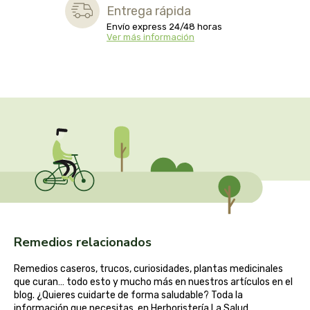
captain kombucha
Entrega rápida
Envío express 24/48 horas
Ver más información
carrau y cia- sara
casa ibañez
castagno
catalysis
cavalier
cfn
Remedios relacionados
cien por cien natural
Remedios caseros, trucos, curiosidades, plantas medicinales
como una reina
que curan… todo esto y mucho más en nuestros artículos en el
blog. ¿Quieres cuidarte de forma saludable? Toda la
información que necesitas, en Herboristería La Salud.