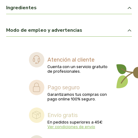
biolasi
Ingredientes
biomix
Modo de empleo y advertencias
bioserum
biotta
Atención al cliente
biover
Cuenta con un servicio gratuito
de profesionales.
brinkers food
Pago seguro
Garantizamos tus compras con
cal valls
pago online 100% seguro.
calmmabis
Envío gratis
En pedidos superiores a 45€
camaleon
Ver condiciones de envío