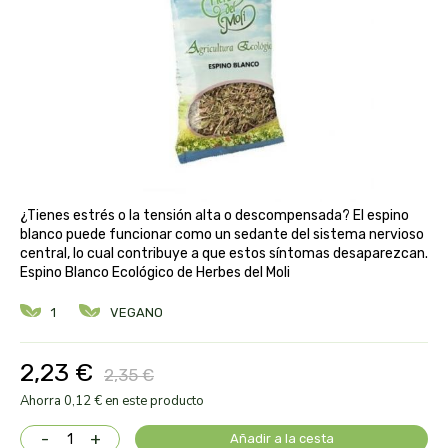
aloe pura laboratorios
antiox y nutricosmética
protección solar y mosquitos
conservas, patés y sopas
deporte
bebé y niño
bebidas
alta pasticceria italiana
diy cremas caseras
hormonal y salud sexual
alter nativa 3
vías urinarias y próstata
maquillaje
amandin
vista y oídos
¿Tienes estrés o la tensión alta o descompensada? El espino
amapola
blanco puede funcionar como un sedante del sistema nervioso
central, lo cual contribuye a que estos síntomas desaparezcan.
Espino Blanco Ecológico de Herbes del Moli
ana maria lajusticia
1
VEGANO
anae
2,23 €
2,35 €
armonia
Ahorra 0,12 € en este producto
arnidol
-
+
Añadir a la cesta