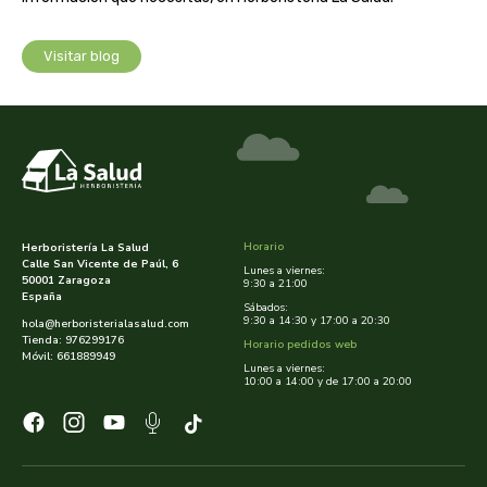
cooperativa del campo virgen de la esperanza
corpore sano
Visitar blog
cosmo naturel
cosnature
d shila
Horario
Herboristería La Salud
Calle San Vicente de Paúl, 6
deiters
Lunes a viernes:
50001 Zaragoza
9:30 a 21:00
España
Sábados:
dento produts
9:30 a 14:30 y 17:00 a 20:30
hola@herboristerialasalud.com
Tienda: 976299176
Horario pedidos web
Móvil: 661889949
Lunes a viernes:
derbos
10:00 a 14:00 y de 17:00 a 20:00
designs for health
diego camaras- lotero