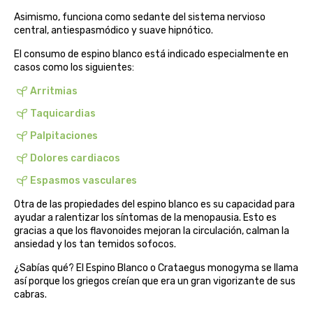
belsi
Asimismo, funciona como sedante del sistema nervioso
central, antiespasmódico y suave hipnótico.
ben&anna
El consumo de espino blanco está indicado especialmente en
casos como los siguientes:
biarritz
Arritmias
Taquicardias
bifemme
Palpitaciones
biobel
Dolores cardiacos
Espasmos vasculares
biobio
Otra de las propiedades del espino blanco es su capacidad para
ayudar a ralentizar los síntomas de la menopausia. Esto es
biocop
gracias a que los flavonoides mejoran la circulación, calman la
ansiedad y los tan temidos sofocos.
biofloral
¿Sabías qué? El Espino Blanco o Crataegus monogyma se llama
así porque los griegos creían que era un gran vigorizante de sus
biokap
cabras.