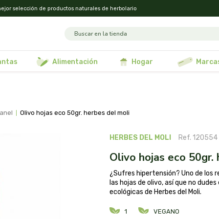
ejor selección de productos naturales de herbolario
lantas
alimentación
hogar
marca
ranel
olivo hojas eco 50gr. herbes del moli
HERBES DEL MOLI
Ref. 120554
olivo hojas eco 50gr.
¿Sufres hipertensión? Uno de los 
las hojas de olivo, así que no dude
ecológicas de Herbes del Moli.
1
VEGANO