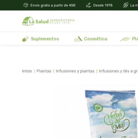
Envío gratis a partir de 45€
Desde 1978
La m
suplementos
cosmética
p
inicio
plantas
infusiones y plantas
infusiones y tés a g