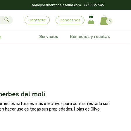
hola@herboristerialasalud.com
661 889 949
Contacto
Conócenos
0
Servicios
Remedios y recetas
s
 herbes del moli
remedios naturales más efectivos para contrarrestarla son
s en hacer uso de todas sus propiedades. Hojas de Olivo