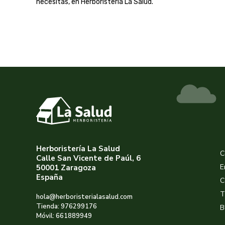
necesitas, en Herboristería La Salud.
Herboristería La Salud
C
Calle San Vicente de Paúl, 6
E
50001 Zaragoza
España
C
T
hola@herboristerialasalud.com
Tienda: 976299176
B
Móvil: 661889949