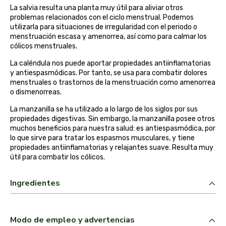
La salvia resulta una planta muy útil para aliviar otros
belsi
problemas relacionados con el ciclo menstrual. Podemos
utilizarla para situaciones de irregularidad con el periodo o
ben&anna
menstruación escasa y amenorrea, así como para calmar los
cólicos menstruales.
biarritz
La caléndula nos puede aportar propiedades antiinflamatorias
y antiespasmódicas. Por tanto, se usa para combatir dolores
menstruales o trastornos de la menstruación como amenorrea
bifemme
o dismenorreas.
La manzanilla se ha utilizado a lo largo de los siglos por sus
biobel
propiedades digestivas. Sin embargo, la manzanilla posee otros
muchos beneficios para nuestra salud: es antiespasmódica, por
biobio
lo que sirve para tratar los espasmos musculares, y tiene
propiedades antiinflamatorias y relajantes suave. Resulta muy
útil para combatir los cólicos.
biocop
Ingredientes
biofloral
biokap
Modo de empleo y advertencias