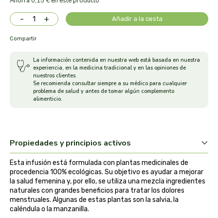
Ahorra 0,15 € en este producto
arrasate
-
+
Añadir a la cesta
artemis
Compartir
La información contenida en nuestra web está basada en nuestra
arteoliva
experiencia, en la medicina tradicional y en las opiniones de
nuestros clientes.
Se recomienda consultar siempre a su médico para cualquier
artesania agricola
problema de salud y antes de tomar algún complemento
alimenticio.
auma adhy
bach original
Propiedades y principios activos
banban
Esta infusión está formulada con plantas medicinales de
procedencia 100% ecológicas. Su objetivo es ayudar a mejorar
la salud femenina y, por ello, se utiliza una mezcla ingredientes
bauck hof
naturales con grandes beneficios para tratar los dolores
menstruales. Algunas de estas plantas son la salvia, la
bellsola
caléndula o la manzanilla.