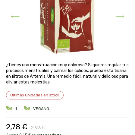
aloe pura laboratorios
antiox y nutricosmética
protección solar y mosquitos
conservas, patés y sopas
deporte
bebé y niño
bebidas
alta pasticceria italiana
diy cremas caseras
hormonal y salud sexual
alter nativa 3
vías urinarias y próstata
maquillaje
amandin
vista y oídos
¿Tienes una menstruación muy dolorosa? Si quieres regular tus
amapola
procesos menstruales y calmar los cólicos, prueba esta tisana
en filtros de Artemis. Una remedio fácil, natural y delicioso para
aliviar estas molestias.
ana maria lajusticia
Últimas unidades en stock
anae
1
VEGANO
armonia
2,78 €
2,93 €
arnidol