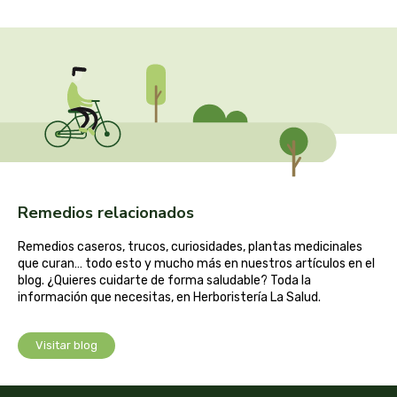
captain kombucha
carrau y cia- sara
casa ibañez
castagno
catalysis
Remedios relacionados
cavalier
Remedios caseros, trucos, curiosidades, plantas medicinales
que curan… todo esto y mucho más en nuestros artículos en el
cfn
blog. ¿Quieres cuidarte de forma saludable? Toda la
información que necesitas, en Herboristería La Salud.
cien por cien natural
Visitar blog
como una reina