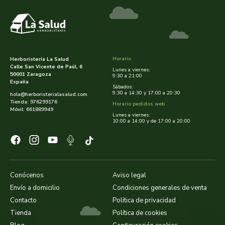
cooperativa del campo virgen de la esperanza
corpore sano
cosmo naturel
Horario
Herboristería La Salud
Calle San Vicente de Paúl, 6
Lunes a viernes:
cosnature
50001 Zaragoza
9:30 a 21:00
España
Sábados:
9:30 a 14:30 y 17:00 a 20:30
hola@herboristerialasalud.com
d shila
Tienda: 976299176
Horario pedidos web
Móvil: 661889949
Lunes a viernes:
10:00 a 14:00 y de 17:00 a 20:00
deiters
dento produts
derbos
Conócenos
Aviso legal
Envío a domicilio
Condiciones generales de venta
designs for health
Contacto
Política de privacidad
Tienda
Política de cookies
diego camaras- lotero