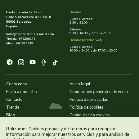
cooperativa del campo virgen de la esperanza
Horario
Herboristería La Salud
corpore sano
Calle San Vicente de Paúl, 6
Lunes a viernes:
50001 Zaragoza
9:30 a 21:00
España
Sábados:
cosmo naturel
9:30 a 14:30 y 17:00 a 20:30
hola@herboristerialasalud.com
Tienda: 976299176
Horario pedidos web
Móvil: 661889949
cosnature
Lunes a viernes:
10:00 a 14:00 y de 17:00 a 20:00
d shila
deiters
Conócenos
Aviso legal
dento produts
Envío a domicilio
Condiciones generales de venta
Contacto
Política de privacidad
derbos
Tienda
Política de cookies
Blog
Configuración cookies
designs for health
Utilizamos Cookies propias y de terceros para recopilar
información para mejorar nuestros servicios y para análisis de
diego camaras- lotero