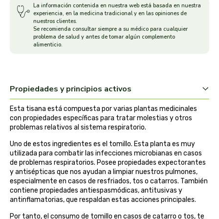
La información contenida en nuestra web está basada en nuestra
experiencia, en la medicina tradicional y en las opiniones de
arrasate
nuestros clientes.
Se recomienda consultar siempre a su médico para cualquier
problema de salud y antes de tomar algún complemento
artemis
alimenticio.
arteoliva
artesania agricola
Propiedades y principios activos
Esta tisana está compuesta por varias plantas medicinales
auma adhy
con propiedades específicas para tratar molestias y otros
problemas relativos al sistema respiratorio.
bach original
Uno de estos ingredientes es el tomillo. Esta planta es muy
utilizada para combatir las infecciones microbianas en casos
banban
de problemas respiratorios. Posee propiedades expectorantes
y antisépticas que nos ayudan a limpiar nuestros pulmones,
especialmente en casos de resfriados, tos o catarros. También
bauck hof
contiene propiedades antiespasmódicas, antitusivas y
antinflamatorias, que respaldan estas acciones principales.
bellsola
Por tanto, el consumo de tomillo en casos de catarro o tos, te