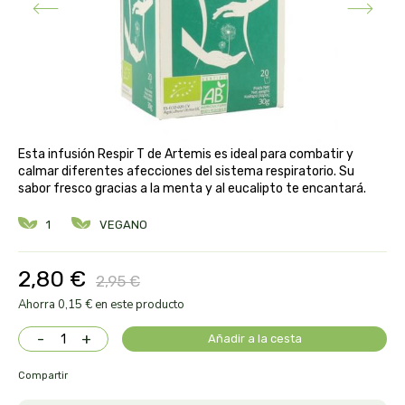
aloe pura laboratorios
antiox y nutricosmética
protección solar y mosquitos
conservas, patés y sopas
deporte
bebé y niño
bebidas
alta pasticceria italiana
diy cremas caseras
hormonal y salud sexual
alter nativa 3
vías urinarias y próstata
maquillaje
Esta infusión Respir T de Artemis es ideal para combatir y
amandin
calmar diferentes afecciones del sistema respiratorio. Su
sabor fresco gracias a la menta y al eucalipto te encantará.
vista y oídos
amapola
1
VEGANO
ana maria lajusticia
2,80 €
2,95 €
anae
Ahorra 0,15 € en este producto
-
+
Añadir a la cesta
armonia
Compartir
arnidol