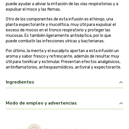
puede ayudar a aliviar la irritación de las vías respiratorias y a
belsi
expulsar el moco y las flemas.
Otro de los componentes de esta infusión es el hinojo, una
ben&anna
planta expectorante y mucolítica, muy útil para expulsar el
exceso de mocos en el tronco respiratorio y proteger las
biarritz
mucosas. Es también ligeramente antiséptica, por lo que
puede combatir las infecciones víricas y bacterianas.
bifemme
Por último, la menta y el eucalipto aportan a esta infusión un
aroma y sabor fresco y refrescante, además de resultar muy
útil para tonificar y estimular. Presentan efectos analgésicos,
biobel
antinflamatorios, antiespasmódicos, antiviral y expectorante.
biobio
Ingredientes
biocop
Modo de empleo y advertencias
biofloral
biokap