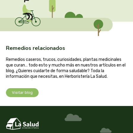
captain kombucha
carrau y cia- sara
casa ibañez
castagno
Remedios relacionados
Remedios caseros, trucos, curiosidades, plantas medicinales
catalysis
que curan… todo esto y mucho más en nuestros artículos en el
blog. ¿Quieres cuidarte de forma saludable? Toda la
cavalier
información que necesitas, en Herboristería La Salud.
cfn
Visitar blog
cien por cien natural
como una reina