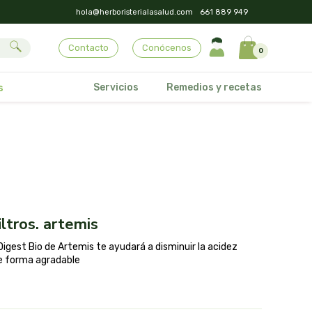
hola@herboristerialasalud.com
661 889 949
Contacto
Conócenos
0
Servicios
Remedios y recetas
s
iltros. artemis
igest Bio de Artemis te ayudará a disminuir la acidez
de forma agradable