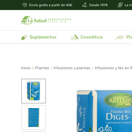
Envío gratis a partir de 45€
Desde 1978
La m
suplementos
cosmética
p
inicio
plantas
infusiones y plantas
infusiones y tés en fi