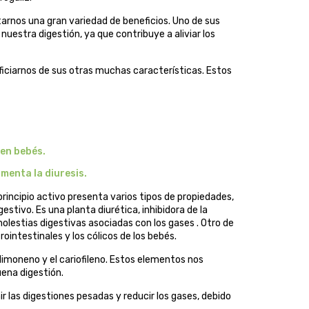
tarnos una gran variedad de beneficios. Uno de sus
uestra digestión, ya que contribuye a aliviar los
iciarnos de sus otras muchas características. Estos
 en bebés.
menta la diuresis.
 principio activo presenta varios tipos de propiedades,
estivo. Es una planta diurética, inhibidora de la
 molestias digestivas asociadas con los gases . Otro de
intestinales y los cólicos de los bebés.
limoneno y el cariofileno. Estos elementos nos
uena digestión.
ir las digestiones pesadas y reducir los gases, debido