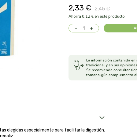
2,33 €
2,45 €
Ahorra 0,12 € en este producto
-
+
A
La información contenida en 
tradicional y en las opiniones
Se recomienda consultar sie
tomar algún complemento al
s elegidas especialmente para facilitar la digestión.
regaliz.