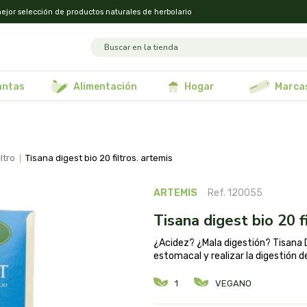
ejor selección de productos naturales de herbolario
lantas
alimentación
hogar
marca
ltro
tisana digest bio 20 filtros. artemis
ARTEMIS
Ref. 120055
tisana digest bio 20 f
¿Acidez? ¿Mala digestión? Tisana D
estomacal y realizar la digestión 
1
VEGANO