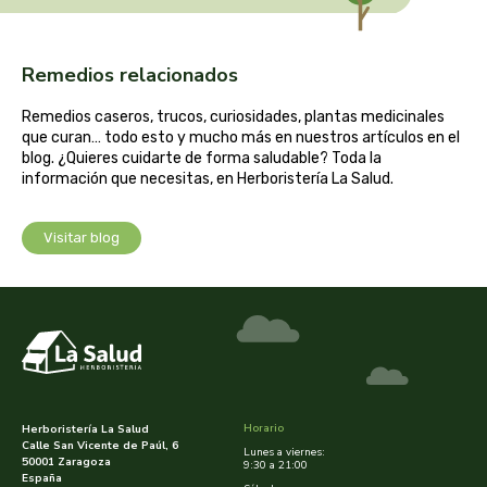
cooperativa del campo virgen de la esperanza
corpore sano
Remedios relacionados
cosmo naturel
Remedios caseros, trucos, curiosidades, plantas medicinales
que curan… todo esto y mucho más en nuestros artículos en el
blog. ¿Quieres cuidarte de forma saludable? Toda la
cosnature
información que necesitas, en Herboristería La Salud.
d shila
Visitar blog
deiters
dento produts
derbos
designs for health
Horario
Herboristería La Salud
Calle San Vicente de Paúl, 6
Lunes a viernes:
50001 Zaragoza
9:30 a 21:00
España
diego camaras- lotero