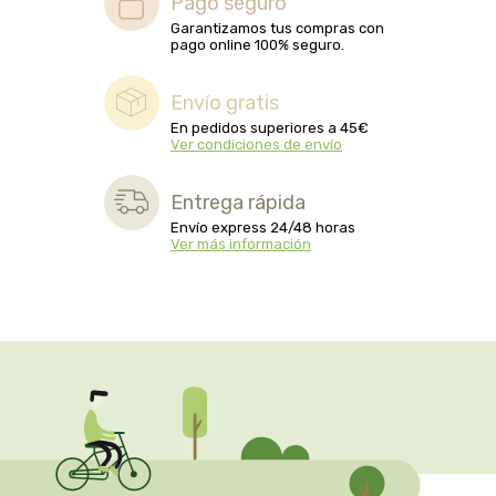
Pago seguro
captain kombucha
Garantizamos tus compras con
pago online 100% seguro.
carrau y cia- sara
Envío gratis
casa ibañez
En pedidos superiores a 45€
Ver condiciones de envío
castagno
Entrega rápida
catalysis
Envío express 24/48 horas
Ver más información
cavalier
cfn
cien por cien natural
como una reina