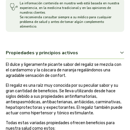
La información contenida en nuestra web está basada en nuestra
experiencia, en la medicina tradicional y en las opiniones de
arrasate
nuestros clientes.
Se recomienda consultar siempre a su médico para cualquier
problema de salud y antes de tomar algún complemento
artemis
alimenticio.
arteoliva
artesania agricola
Propiedades y principios activos
El dulce y ligeramente picante sabor del regaliz se mezcla con
auma adhy
el cardamomo y la cáscara de naranja regalándonos una
agradable sensación de confort.
bach original
El regaliz es una raíz muy conocida por su peculiar sabor y su
gran cantidad de beneficios. Se lleva utilizando desde hace
banban
siglos debido a sus propiedades antinflamatorias,
antiespasmódicas, antibacterianas, antiácidas, carminativas,
hepatoprotectoras y expectorantes. El regaliz también puede
bauck hof
actuar como hipertensor y tónico estimulante.
bellsola
Todas estas variadas propiedades ofrecen beneficios para
nuestra salud como estos: