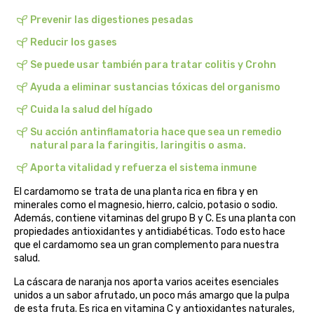
belsi
Prevenir las digestiones pesadas
Reducir los gases
ben&anna
Se puede usar también para tratar colitis y Crohn
biarritz
Ayuda a eliminar sustancias tóxicas del organismo
Cuida la salud del hígado
bifemme
Su acción antinflamatoria hace que sea un remedio
natural para la faringitis, laringitis o asma.
biobel
Aporta vitalidad y refuerza el sistema inmune
biobio
El cardamomo se trata de una planta rica en fibra y en
minerales como el magnesio, hierro, calcio, potasio o sodio.
Además, contiene vitaminas del grupo B y C. Es una planta con
biocop
propiedades antioxidantes y antidiabéticas. Todo esto hace
que el cardamomo sea un gran complemento para nuestra
biofloral
salud.
La cáscara de naranja nos aporta varios aceites esenciales
biokap
unidos a un sabor afrutado, un poco más amargo que la pulpa
de esta fruta. Es rica en vitamina C y antioxidantes naturales,