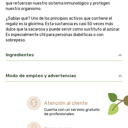
que refuerzan nuestro sistema inmunológico y protegen
biolasi
nuestro organismo.
¿Sabías qué? Uno de los principios activos que contiene el
biomix
regaliz es la glicirrina. Esta sustancia es casi 50 veces más
dulce que la sacarosa y puede servir como sustituto al azúcar.
bioserum
Es especialmente útil para personas diabéticas o con
sobrepeso.
biotta
Ingredientes
biover
brinkers food
Modo de empleo y advertencias
cal valls
calmmabis
Atención al cliente
Cuenta con un servicio gratuito
de profesionales.
camaleon