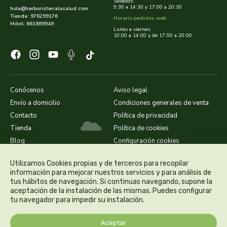
Sábados:
9:30 a 14:30 y 17:00 a 20:30
hola@herboristerialasalud.com
Tienda: 976299176
Horario pedidos web
dielisa
Móvil: 661889949
Lunes a viernes:
10:00 a 14:00 y de 17:00 a 20:00
dietisa
dietmed
Conócenos
Aviso legal
dietmil
Envío a domicilio
Condiciones generales de venta
Contacto
Política de privacidad
dioxilife
Tienda
Política de cookies
Blog
Configuración cookies
dis
Utilizamos Cookies propias y de terceros para recopilar
dismages
información para mejorar nuestros servicios y para análisis de
tus hábitos de navegación. Si continuas navegando, supone la
aceptación de la instalación de las mismas. Puedes configurar
dolores guembe
tu navegador para impedir su instalación.
dr dunner
Aceptar