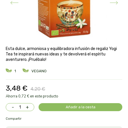
aloe pura laboratorios
antiox y nutricosmética
protección solar y mosquitos
conservas, patés y sopas
deporte
bebé y niño
bebidas
alta pasticceria italiana
diy cremas caseras
hormonal y salud sexual
alter nativa 3
vías urinarias y próstata
maquillaje
Esta dulce, armoniosa y equilibradora infusión de regaliz Yogi
amandin
Tea te inspirará nuevas ideas y te devolverá el espíritu
aventurero. ¡Pruébalo!
vista y oídos
amapola
1
VEGANO
ana maria lajusticia
3,48 €
4,20 €
anae
Ahorra 0,72 € en este producto
-
+
Añadir a la cesta
armonia
Compartir
arnidol