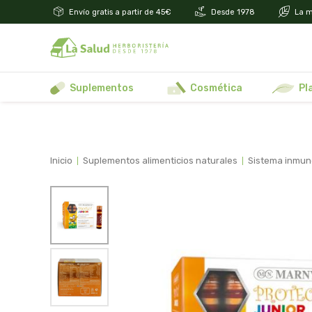
Envío gratis a partir de 45€
Desde 1978
La m
suplementos
cosmética
p
inicio
suplementos alimenticios naturales
sistema inmu