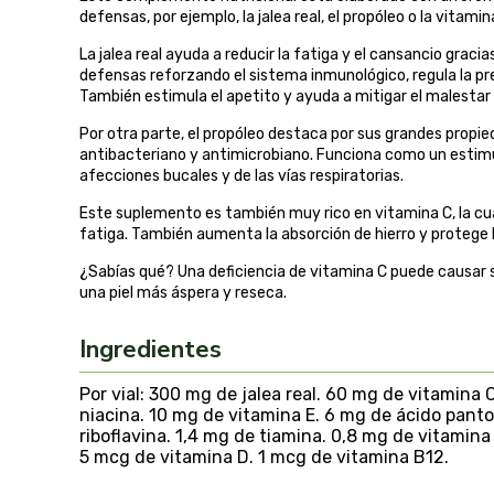
defensas, por ejemplo, la jalea real, el propóleo o la vitamin
La jalea real ayuda a reducir la fatiga y el cansancio graci
defensas reforzando el sistema inmunológico, regula la pr
También estimula el apetito y ayuda a mitigar el malestar 
Por otra parte, el propóleo destaca por sus grandes propie
antibacteriano y antimicrobiano. Funciona como un estimul
afecciones bucales y de las vías respiratorias.
Este suplemento es también muy rico en vitamina C, la cua
fatiga. También aumenta la absorción de hierro y protege l
¿Sabías qué? Una deficiencia de vitamina C puede causar
una piel más áspera y reseca.
Ingredientes
Por vial: 300 mg de jalea real. 60 mg de vitamina 
niacina. 10 mg de vitamina E. 6 mg de ácido pant
riboflavina. 1,4 mg de tiamina. 0,8 mg de vitamina 
5 mcg de vitamina D. 1 mcg de vitamina B12.