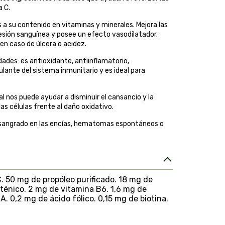
a C.
as a su contenido en vitaminas y minerales. Mejora las
esión sanguínea y posee un efecto vasodilatador.
en caso de úlcera o acidez.
dades: es antioxidante, antiinflamatorio,
ante del sistema inmunitario y es ideal para
l nos puede ayudar a disminuir el cansancio y la
as células frente al daño oxidativo.
 sangrado en las encías, hematomas espontáneos o
C. 50 mg de propóleo purificado. 18 mg de
oténico. 2 mg de vitamina B6. 1,6 mg de
A. 0,2 mg de ácido fólico. 0,15 mg de biotina.