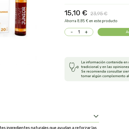
15,10 €
23,95 €
Ahorra 8,85 € en este producto
-
+
A
La información contenida en 
tradicional y en las opiniones
Se recomienda consultar sie
tomar algún complemento al
es ingredientes naturales que ayudan a reforzar las