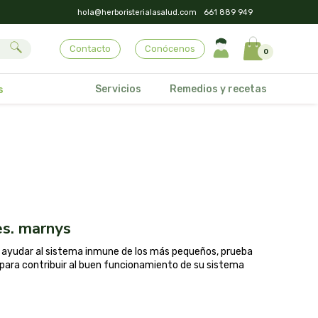
hola@herboristerialasalud.com
661 889 949
Contacto
Conócenos
0
Servicios
Remedios y recetas
s
les. marnys
ra ayudar al sistema inmune de los más pequeños, prueba
 para contribuir al buen funcionamiento de su sistema