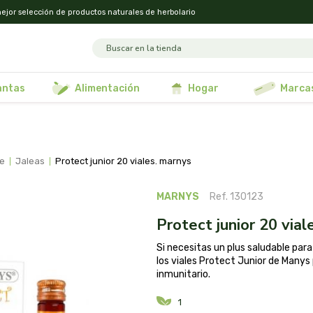
ejor selección de productos naturales de herbolario
lantas
alimentación
hogar
marca
ne
jaleas
protect junior 20 viales. marnys
MARNYS
Ref. 130123
protect junior 20 via
Si necesitas un plus saludable pa
los viales Protect Junior de Manys
inmunitario.
1