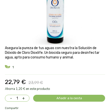
aloe pura laboratorios
antiox y nutricosmética
protección solar y mosquitos
conservas, patés y sopas
deporte
bebé y niño
bebidas
alta pasticceria italiana
diy cremas caseras
hormonal y salud sexual
alter nativa 3
vías urinarias y próstata
maquillaje
amandin
Asegura la pureza de tus aguas con nuestra la Solución de
vista y oídos
Dióxido de Cloro Dioxlife. Un biocida seguro para desinfectar
amapola
agua, apto para consumo humano y animal.
1
ana maria lajusticia
22,79 €
anae
23,99 €
Ahorra 1,20 € en este producto
armonia
-
+
Añadir a la cesta
arnidol
Compartir