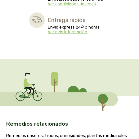
Ver condiciones de envío
biolasi
Entrega rápida
biomix
Envío express 24/48 horas
Ver más información
bioserum
biotta
biover
brinkers food
cal valls
calmmabis
Remedios relacionados
camaleon
Remedios caseros, trucos, curiosidades, plantas medicinales