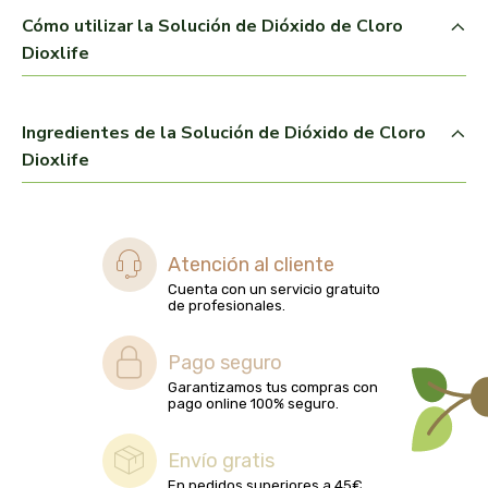
Cómo utilizar la Solución de Dióxido de Cloro
belsi
Dioxlife
ben&anna
Ingredientes de la Solución de Dióxido de Cloro
biarritz
Dioxlife
bifemme
biobel
Atención al cliente
Cuenta con un servicio gratuito
biobio
de profesionales.
biocop
Pago seguro
Garantizamos tus compras con
biofloral
pago online 100% seguro.
biokap
Envío gratis
En pedidos superiores a 45€