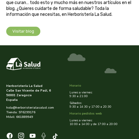
que curan… todo esto y mucho más en nuestros artículos en el
captain kombucha
blog. ¿Quieres cuidarte de forma saludable? Toda la
información que necesitas, en Herboristería La Salud.
carrau y cia- sara
Visitar blog
casa ibañez
castagno
catalysis
cavalier
Horario
Herboristería La Salud
Calle San Vicente de Paúl, 6
Lunes a viernes:
cfn
50001 Zaragoza
9:30 a 21:00
España
Sábados:
9:30 a 14:30 y 17:00 a 20:30
hola@herboristerialasalud.com
cien por cien natural
Tienda: 976299176
Horario pedidos web
Móvil: 661889949
Lunes a viernes:
como una reina
10:00 a 14:00 y de 17:00 a 20:00