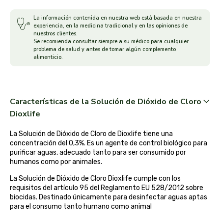
arrasate
La información contenida en nuestra web está basada en nuestra
experiencia, en la medicina tradicional y en las opiniones de
nuestros clientes.
artemis
Se recomienda consultar siempre a su médico para cualquier
problema de salud y antes de tomar algún complemento
alimenticio.
arteoliva
artesania agricola
Características de la Solución de Dióxido de Cloro
auma adhy
Dioxlife
La Solución de Dióxido de Cloro de Dioxlife tiene una
bach original
concentración del 0,3%. Es un agente de control biológico para
purificar aguas, adecuado tanto para ser consumido por
banban
humanos como por animales.
La Solución de Dióxido de Cloro Dioxlife cumple con los
bauck hof
requisitos del artículo 95 del Reglamento EU 528/2012 sobre
biocidas. Destinado únicamente para desinfectar aguas aptas
para el consumo tanto humano como animal
bellsola