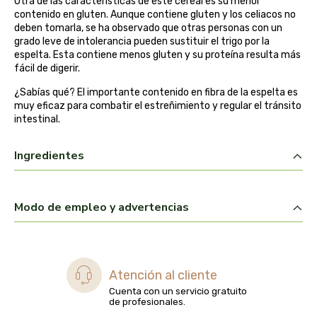
Otra de las características de este cereal es su menor
contenido en gluten. Aunque contiene gluten y los celiacos no
belsi
deben tomarla, se ha observado que otras personas con un
grado leve de intolerancia pueden sustituir el trigo por la
ben&anna
espelta. Esta contiene menos gluten y su proteína resulta más
fácil de digerir.
biarritz
¿Sabías qué? El importante contenido en fibra de la espelta es
muy eficaz para combatir el estreñimiento y regular el tránsito
intestinal.
bifemme
Ingredientes
biobel
biobio
Modo de empleo y advertencias
biocop
biofloral
Atención al cliente
Cuenta con un servicio gratuito
biokap
de profesionales.