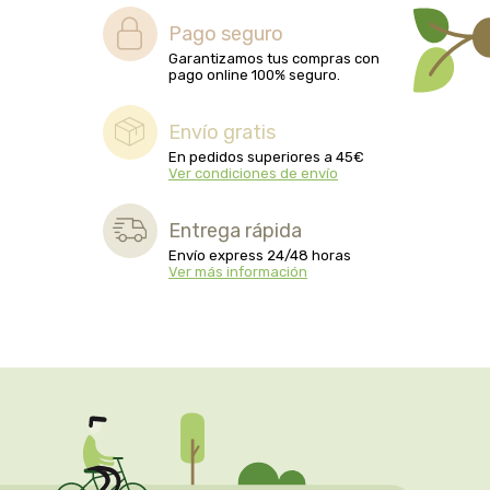
biolasi
Pago seguro
Garantizamos tus compras con
biomix
pago online 100% seguro.
bioserum
Envío gratis
En pedidos superiores a 45€
Ver condiciones de envío
biotta
Entrega rápida
biover
Envío express 24/48 horas
Ver más información
brinkers food
cal valls
calmmabis
camaleon