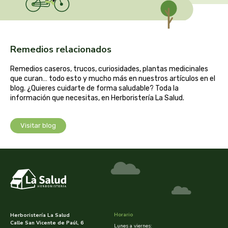
captain kombucha
carrau y cia- sara
Remedios relacionados
casa ibañez
Remedios caseros, trucos, curiosidades, plantas medicinales
que curan… todo esto y mucho más en nuestros artículos en el
castagno
blog. ¿Quieres cuidarte de forma saludable? Toda la
información que necesitas, en Herboristería La Salud.
catalysis
Visitar blog
cavalier
cfn
cien por cien natural
como una reina
Horario
Herboristería La Salud
Calle San Vicente de Paúl, 6
Lunes a viernes: