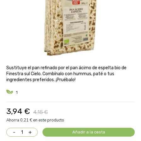
aloe pura laboratorios
antiox y nutricosmética
protección solar y mosquitos
conservas, patés y sopas
deporte
bebé y niño
bebidas
alta pasticceria italiana
diy cremas caseras
hormonal y salud sexual
alter nativa 3
vías urinarias y próstata
maquillaje
amandin
vista y oídos
Sustituye el pan refinado por el pan ácimo de espelta bio de
amapola
Finestra sul Cielo. Combínalo con hummus, paté o tus
ingredientes preferidos. ¡Pruébalo!
ana maria lajusticia
1
anae
3,94 €
4,15 €
armonia
Ahorra 0,21 € en este producto
-
+
Añadir a la cesta
arnidol