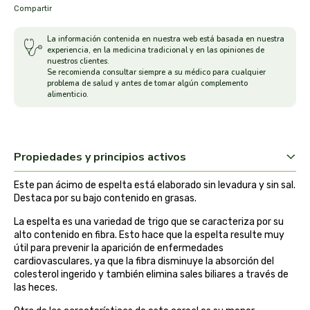
Compartir
arrasate
La información contenida en nuestra web está basada en nuestra
experiencia, en la medicina tradicional y en las opiniones de
artemis
nuestros clientes.
Se recomienda consultar siempre a su médico para cualquier
problema de salud y antes de tomar algún complemento
arteoliva
alimenticio.
artesania agricola
Propiedades y principios activos
auma adhy
Este pan ácimo de espelta está elaborado sin levadura y sin sal.
bach original
Destaca por su bajo contenido en grasas.
La espelta es una variedad de trigo que se caracteriza por su
banban
alto contenido en fibra. Esto hace que la espelta resulte muy
útil para prevenir la aparición de enfermedades
bauck hof
cardiovasculares, ya que la fibra disminuye la absorción del
colesterol ingerido y también elimina sales biliares a través de
las heces.
bellsola