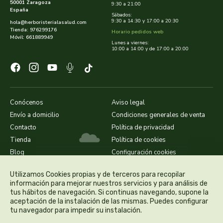
cooperativa del campo virgen de la esperanza
50001 Zaragoza
9:30 a 21:00
España
Sábados:
9:30 a 14:30 y 17:00 a 20:30
hola@herboristerialasalud.com
corpore sano
Tienda: 976299176
Horario pedidos web
Móvil: 661889949
Lunes a viernes:
cosmo naturel
10:00 a 14:00 y de 17:00 a 20:00
cosnature
d shila
Conócenos
Aviso legal
Envío a domicilio
Condiciones generales de venta
deiters
Contacto
Política de privacidad
Tienda
Política de cookies
dento produts
Blog
Configuración cookies
derbos
Utilizamos Cookies propias y de terceros para recopilar
información para mejorar nuestros servicios y para análisis de
tus hábitos de navegación. Si continuas navegando, supone la
designs for health
aceptación de la instalación de las mismas. Puedes configurar
tu navegador para impedir su instalación.
diego camaras- lotero