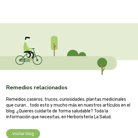
cooperativa del campo virgen de la esperanza
corpore sano
cosmo naturel
cosnature
d shila
deiters
Remedios relacionados
dento produts
Remedios caseros, trucos, curiosidades, plantas medicinales
que curan… todo esto y mucho más en nuestros artículos en el
derbos
blog. ¿Quieres cuidarte de forma saludable? Toda la
información que necesitas, en Herboristería La Salud.
designs for health
Visitar blog
diego camaras- lotero