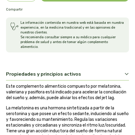
arrasate
Compartir
La información contenida en nuestra web está basada en nuestra
artemis
experiencia, en la medicina tradicional y en las opiniones de
nuestros clientes.
Se recomienda consultar siempre a su médico para cualquier
arteoliva
problema de salud y antes de tomar algún complemento
alimenticio.
artesania agricola
auma adhy
Propiedades y principios activos
bach original
Este complemento alimenticio compuesto por melatonina,
valeriana y pasiflora está indicado para acelerar la conciliación
banban
del sueño y, además, puede aliviar los efectos del jet lag.
La melatonina es una hormona sintetizada a partir de la
bauck hof
serotonina y que posee un efecto sedante, induciendo al sueño
y favoreciendo su mantenimiento. Regula las variaciones
estacionales y circadianas y sincroniza el ritmo luz/oscuridad.
bellsola
Tiene una gran acción inductora del sueño de forma natural