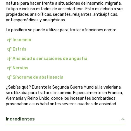
natural para hacer frente a situaciones de insomnio, migraña,
biolasi
fatiga e incluso estados de ansiedad leve. Esto es debido a sus
propiedades ansiolíticas, sedantes, relajantes, antisépticas,
biomix
antiespamódicas y analgésicas.
La pasiflora se puede utilizar para tratar afecciones como:
bioserum
Insomnio
biotta
Estrés
Ansiedad o sensaciones de angustia
biover
Nervios
brinkers food
Síndrome de abstinencia
¿Sabías qué? Durante la Segunda Guerra Mundial, la valeriana
cal valls
se utilizaba para tratar el insomnio. Especialmente en Francia,
Alemania y Reino Unido, donde los incesantes bombardeos
provocaban a sus habitantes severos cuadros de ansiedad.
calmmabis
Ingredientes
camaleon