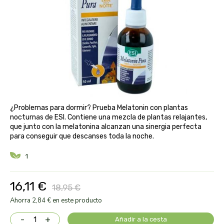
aloe pura laboratorios
antiox y nutricosmética
protección solar y mosquitos
conservas, patés y sopas
deporte
bebé y niño
bebidas
alta pasticceria italiana
diy cremas caseras
hormonal y salud sexual
alter nativa 3
vías urinarias y próstata
maquillaje
amandin
vista y oídos
¿Problemas para dormir? Prueba Melatonin con plantas
amapola
nocturnas de ESI. Contiene una mezcla de plantas relajantes,
que junto con la melatonina alcanzan una sinergia perfecta
para conseguir que descanses toda la noche.
ana maria lajusticia
1
anae
16,11 €
18,95 €
armonia
Ahorra 2,84 € en este producto
arnidol
-
+
Añadir a la cesta