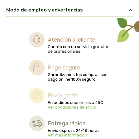
captain kombucha
Modo de empleo y advertencias
carrau y cia- sara
casa ibañez
Atención al cliente
Cuenta con un servicio gratuito
castagno
de profesionales.
catalysis
Pago seguro
Garantizamos tus compras con
cavalier
pago online 100% seguro.
cfn
Envío gratis
En pedidos superiores a 45€
Ver condiciones de envío
cien por cien natural
Entrega rápida
como una reina
Envío express 24/48 horas
Ver más información