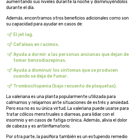
aumentando sus niveles durante la noche y disminuyéndolos
belsi
durante el día.
Además, encontramos otros beneficios adicionales como son
ben&anna
su capacidad para ayudar en casos de:
El jet lag.
biarritz
Cefaleas en racimos.
bifemme
Ayuda a dormir a las personas ancianas que dejan de
tomar benzodiazepinas.
biobel
Ayuda a disminuir los síntomas que se producen
cuando se deja de fumar.
biobio
Trombocitopenia (bajo recuento de plaquetas).
La valeriana es una planta popularmente utilizada para
biocop
calmarnos y relajarnos ante situaciones de estrés y ansiedad.
Pero esa no es su única virtud. La valeriana puede usarse para
biofloral
tratar cólicos menstruales o diarreas, para lidiar con el
insomnio y en casos de fatiga crónica. Además, alivia el dolor
de cabeza y es antiinflamatorio.
biokap
Por otra parte, la pasiflora también es un estupendo remedio