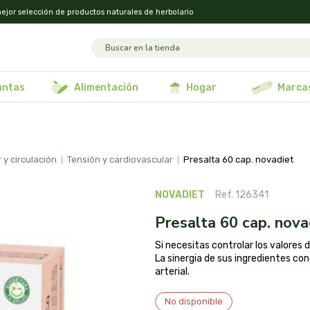
ejor selección de productos naturales de herbolario
lantas
alimentación
hogar
marca
 y circulación
tensión y cardiovascular
presalta 60 cap. novadiet
NOVADIET
Ref. 126341
presalta 60 cap. nova
Si necesitas controlar los valores 
La sinergia de sus ingredientes c
arterial.
No disponible