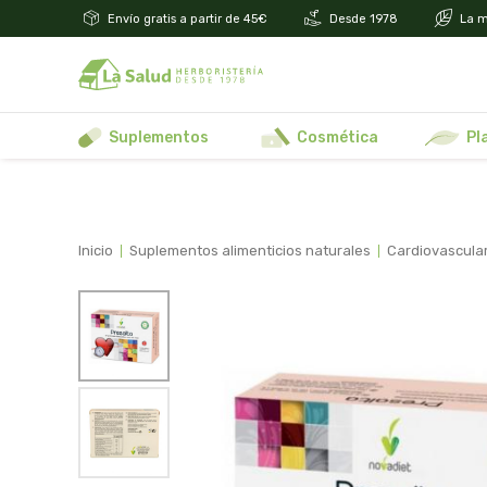
Envío gratis a partir de 45€
Desde 1978
La m
suplementos
cosmética
p
inicio
suplementos alimenticios naturales
cardiovascular