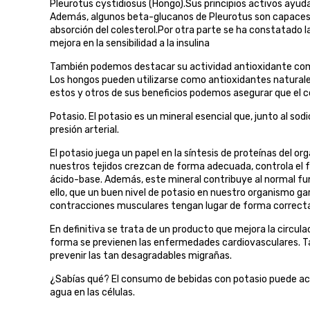
Pleurotus cystidiosus (Hongo).Sus principios activos ayudan
Además, algunos beta-glucanos de Pleurotus son capaces de
absorción del colesterol.Por otra parte se ha constatado l
mejora en la sensibilidad a la insulina
También podemos destacar su actividad antioxidante compa
Los hongos pueden utilizarse como antioxidantes naturales
estos y otros de sus beneficios podemos asegurar que el 
Potasio. El potasio es un mineral esencial que, junto al sod
presión arterial.
El potasio juega un papel en la síntesis de proteínas del o
nuestros tejidos crezcan de forma adecuada, controla el f
ácido-base. Además, este mineral contribuye al normal fu
ello, que un buen nivel de potasio en nuestro organismo g
contracciones musculares tengan lugar de forma correct
En definitiva se trata de un producto que mejora la circula
forma se previenen las enfermedades cardiovasculares. Ta
prevenir las tan desagradables migrañas.
¿Sabías qué? El consumo de bebidas con potasio puede acel
agua en las células.