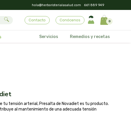
hola@herboristerialasalud.com
661 889 949
Contacto
Conócenos
0
Servicios
Remedios y recetas
s
diet
de tu tensión arterial, Presalta de Novadiet es tu producto.
ontribuye al mantenimiento de una adecuada tensión