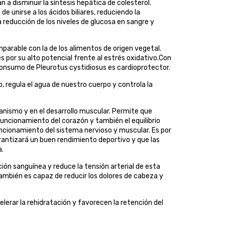
 a disminuir la síntesis hepática de colesterol.
 unirse a los ácidos biliares, reduciendo la
a reducción de los niveles de glucosa en sangre y
rable con la de los alimentos de origen vegetal.
 por su alto potencial frente al estrés oxidativo.Con
consumo de Pleurotus cystidiosus es cardioprotector.
io, regula el agua de nuestro cuerpo y controla la
rganismo y en el desarrollo muscular. Permite que
uncionamiento del corazón y también el equilibrio
ncionamiento del sistema nervioso y muscular. Es por
arantizará un buen rendimiento deportivo y que las
a.
ción sanguínea y reduce la tensión arterial de esta
mbién es capaz de reducir los dolores de cabeza y
erar la rehidratación y favorecen la retención del