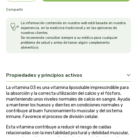
arrasate
Compartir
La información contenida en nuestra web está basada en nuestra
artemis
experiencia, en la medicina tradicional y en las opiniones de
nuestros clientes.
Se recomienda consultar siempre a su médico para cualquier
arteoliva
problema de salud y antes de tomar algún complemento
alimenticio.
artesania agricola
auma adhy
Propiedades y principios activos
bach original
La vitamina D3 es una vitamina liposoluble imprescindible para
la absorción y la correcta utilización del calcio y el fósforo,
banban
manteniendo unos niveles normales de calcio en sangre. Ayuda
a mantener los huesos y dientes en condiciones normales y
contribuye al buen funcionamiento muscular y del sistema
bauck hof
inmune. Favorece el proceso de división celular.
Esta vitamina contribuye a reducir el riesgo de caídas
bellsola
relacionadas con la inestabilidad postural y debilidad muscular,