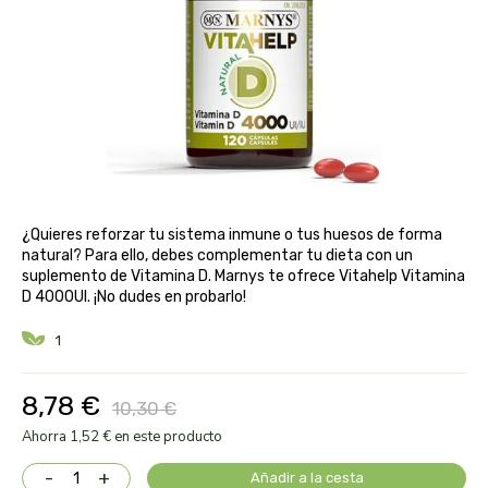
aloe pura laboratorios
antiox y nutricosmética
protección solar y mosquitos
conservas, patés y sopas
deporte
bebé y niño
bebidas
alta pasticceria italiana
diy cremas caseras
hormonal y salud sexual
alter nativa 3
vías urinarias y próstata
maquillaje
amandin
vista y oídos
¿Quieres reforzar tu sistema inmune o tus huesos de forma
amapola
natural? Para ello, debes complementar tu dieta con un
suplemento de Vitamina D. Marnys te ofrece Vitahelp Vitamina
D 4000UI. ¡No dudes en probarlo!
ana maria lajusticia
1
anae
8,78 €
10,30 €
armonia
Ahorra 1,52 € en este producto
arnidol
-
+
Añadir a la cesta