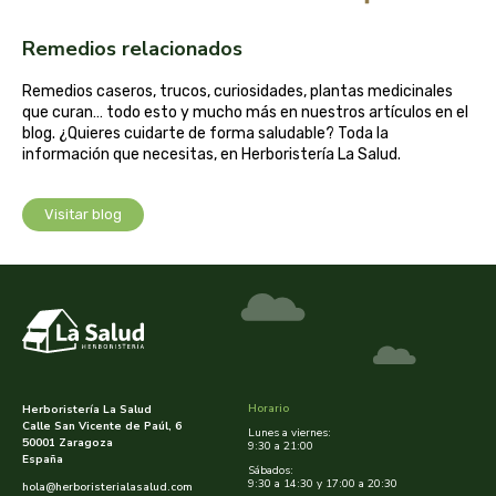
captain kombucha
Remedios relacionados
carrau y cia- sara
Remedios caseros, trucos, curiosidades, plantas medicinales
que curan… todo esto y mucho más en nuestros artículos en el
casa ibañez
blog. ¿Quieres cuidarte de forma saludable? Toda la
información que necesitas, en Herboristería La Salud.
castagno
Visitar blog
catalysis
cavalier
cfn
cien por cien natural
Horario
Herboristería La Salud
Calle San Vicente de Paúl, 6
Lunes a viernes:
como una reina
50001 Zaragoza
9:30 a 21:00
España
Sábados:
9:30 a 14:30 y 17:00 a 20:30
hola@herboristerialasalud.com