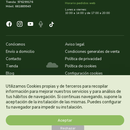
cooperativa del campo virgen de la esperanza
Tienda: 976299176
Horario pedidos web
Móvil: 661889949
Lunes a viernes:
10:00 a 14:00 y de 17:00 a 20:00
corpore sano
cosmo naturel
cosnature
Conócenos
Aviso legal
Envío a domicilio
Condiciones generales de venta
d shila
Contacto
Política de privacidad
Tienda
Política de cookies
deiters
Blog
Configuración cookies
dento produts
Utilizamos Cookies propias y de terceros para recopilar
información para mejorar nuestros servicios y para análisis de
tus hábitos de navegación. Si continuas navegando, supone la
derbos
aceptación de la instalación de las mismas. Puedes configurar
tu navegador para impedir su instalación.
designs for health
Aceptar
diego camaras- lotero
Rechazar