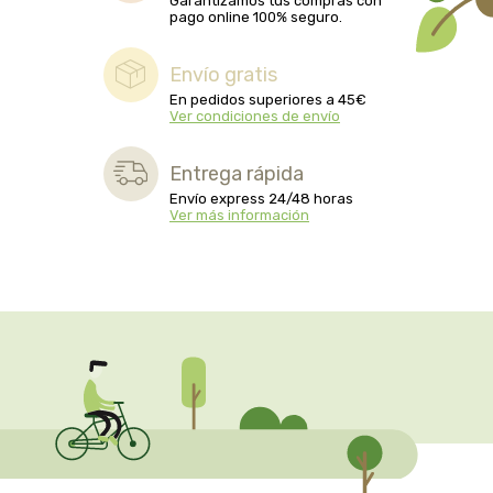
Garantizamos tus compras con
biolasi
pago online 100% seguro.
biomix
Envío gratis
En pedidos superiores a 45€
Ver condiciones de envío
bioserum
Entrega rápida
biotta
Envío express 24/48 horas
Ver más información
biover
brinkers food
cal valls
calmmabis
camaleon