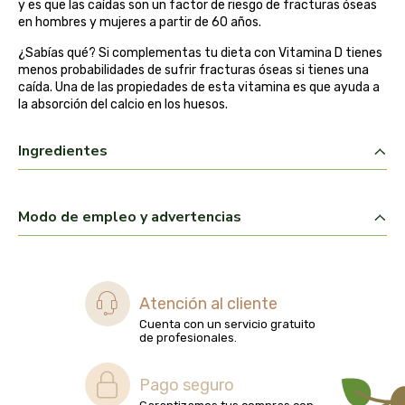
y es que las caídas son un factor de riesgo de fracturas óseas
belsi
en hombres y mujeres a partir de 60 años.
¿Sabías qué? Si complementas tu dieta con Vitamina D tienes
ben&anna
menos probabilidades de sufrir fracturas óseas si tienes una
caída. Una de las propiedades de esta vitamina es que ayuda a
la absorción del calcio en los huesos.
biarritz
Ingredientes
bifemme
biobel
Modo de empleo y advertencias
biobio
biocop
Atención al cliente
Cuenta con un servicio gratuito
biofloral
de profesionales.
biokap
Pago seguro