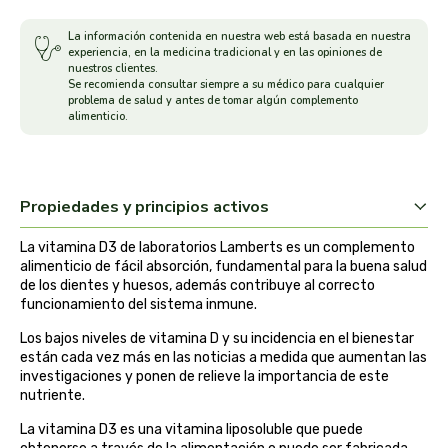
arrasate
La información contenida en nuestra web está basada en nuestra
experiencia, en la medicina tradicional y en las opiniones de
nuestros clientes.
artemis
Se recomienda consultar siempre a su médico para cualquier
problema de salud y antes de tomar algún complemento
alimenticio.
arteoliva
artesania agricola
Propiedades y principios activos
auma adhy
La vitamina D3 de laboratorios Lamberts es un complemento
alimenticio de fácil absorción, fundamental para la buena salud
bach original
de los dientes y huesos, además contribuye al correcto
funcionamiento del sistema inmune.
banban
Los bajos niveles de vitamina D y su incidencia en el bienestar
están cada vez más en las noticias a medida que aumentan las
bauck hof
investigaciones y ponen de relieve la importancia de este
nutriente.
bellsola
La vitamina D3 es una vitamina liposoluble que puede