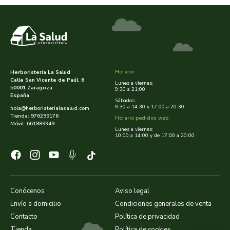
cooperativa del campo virgen de la esperanza
corpore sano
cosmo naturel
Horario
Herboristería La Salud
cosnature
Calle San Vicente de Paúl, 6
Lunes a viernes:
50001 Zaragoza
9:30 a 21:00
España
d shila
Sábados:
9:30 a 14:30 y 17:00 a 20:30
hola@herboristerialasalud.com
Tienda: 976299176
Horario pedidos web
Móvil: 661889949
deiters
Lunes a viernes:
10:00 a 14:00 y de 17:00 a 20:00
dento produts
derbos
Conócenos
Aviso legal
designs for health
Envío a domicilio
Condiciones generales de venta
Contacto
Política de privacidad
diego camaras- lotero
Tienda
Política de cookies