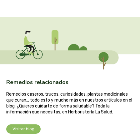
captain kombucha
carrau y cia- sara
casa ibañez
castagno
catalysis
cavalier
Remedios relacionados
Remedios caseros, trucos, curiosidades, plantas medicinales
cfn
que curan… todo esto y mucho más en nuestros artículos en el
blog. ¿Quieres cuidarte de forma saludable? Toda la
cien por cien natural
información que necesitas, en Herboristería La Salud.
como una reina
Visitar blog