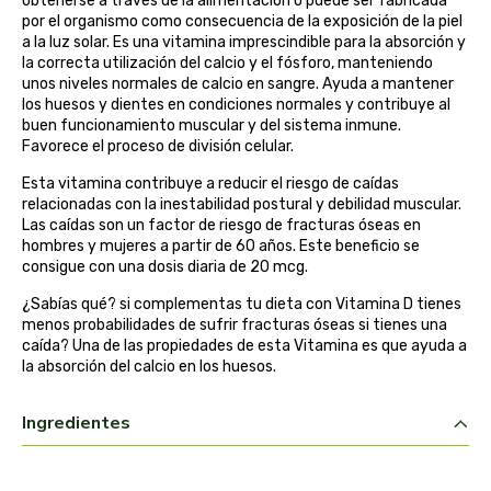
obtenerse a través de la alimentación o puede ser fabricada
por el organismo como consecuencia de la exposición de la piel
belsi
a la luz solar. Es una vitamina imprescindible para la absorción y
la correcta utilización del calcio y el fósforo, manteniendo
ben&anna
unos niveles normales de calcio en sangre. Ayuda a mantener
los huesos y dientes en condiciones normales y contribuye al
buen funcionamiento muscular y del sistema inmune.
biarritz
Favorece el proceso de división celular.
Esta vitamina contribuye a reducir el riesgo de caídas
bifemme
relacionadas con la inestabilidad postural y debilidad muscular.
Las caídas son un factor de riesgo de fracturas óseas en
biobel
hombres y mujeres a partir de 60 años. Este beneficio se
consigue con una dosis diaria de 20 mcg.
biobio
¿Sabías qué? si complementas tu dieta con Vitamina D tienes
menos probabilidades de sufrir fracturas óseas si tienes una
caída? Una de las propiedades de esta Vitamina es que ayuda a
biocop
la absorción del calcio en los huesos.
biofloral
Ingredientes
biokap