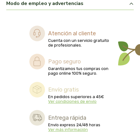
Modo de empleo y advertencias
biolasi
biomix
Atención al cliente
bioserum
Cuenta con un servicio gratuito
de profesionales.
biotta
Pago seguro
biover
Garantizamos tus compras con
pago online 100% seguro.
brinkers food
Envío gratis
cal valls
En pedidos superiores a 45€
Ver condiciones de envío
calmmabis
Entrega rápida
Envío express 24/48 horas
camaleon
Ver más información