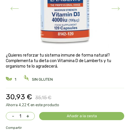
aloe pura laboratorios
antiox y nutricosmética
protección solar y mosquitos
conservas, patés y sopas
deporte
bebé y niño
bebidas
alta pasticceria italiana
diy cremas caseras
hormonal y salud sexual
alter nativa 3
vías urinarias y próstata
maquillaje
amandin
¿Quieres reforzar tu sistema inmune de forma natural?
Complementa tu dieta con Vitamina D de Lamberts y tu
vista y oídos
organismo te lo agradecerá.
amapola
1
SIN GLUTEN
ana maria lajusticia
30,93 €
anae
35,15 €
Ahorra 4,22 € en este producto
armonia
-
+
Añadir a la cesta
arnidol
Compartir