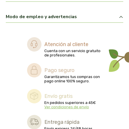
biolasi
Modo de empleo y advertencias
biomix
bioserum
Atención al cliente
biotta
Cuenta con un servicio gratuito
de profesionales.
biover
Pago seguro
brinkers food
Garantizamos tus compras con
pago online 100% seguro.
cal valls
Envío gratis
En pedidos superiores a 45€
calmmabis
Ver condiciones de envío
camaleon
Entrega rápida
Envío express 24/48 horas