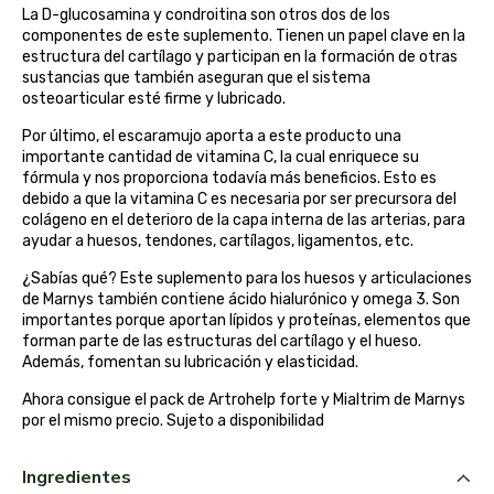
La D-glucosamina y condroitina son otros dos de los
belsi
componentes de este suplemento. Tienen un papel clave en la
estructura del cartílago y participan en la formación de otras
sustancias que también aseguran que el sistema
ben&anna
osteoarticular esté firme y lubricado.
biarritz
Por último, el escaramujo aporta a este producto una
importante cantidad de vitamina C, la cual enriquece su
fórmula y nos proporciona todavía más beneficios. Esto es
bifemme
debido a que la vitamina C es necesaria por ser precursora del
colágeno en el deterioro de la capa interna de las arterias, para
ayudar a huesos, tendones, cartílagos, ligamentos, etc.
biobel
¿Sabías qué? Este suplemento para los huesos y articulaciones
biobio
de Marnys también contiene ácido hialurónico y omega 3. Son
importantes porque aportan lípidos y proteínas, elementos que
forman parte de las estructuras del cartílago y el hueso.
biocop
Además, fomentan su lubricación y elasticidad.
Ahora consigue el pack de Artrohelp forte y Mialtrim de Marnys
biofloral
por el mismo precio. Sujeto a disponibilidad
biokap
Ingredientes