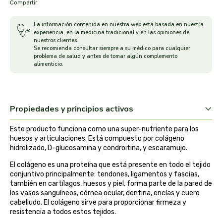
Compartir
arrasate
La información contenida en nuestra web está basada en nuestra
experiencia, en la medicina tradicional y en las opiniones de
artemis
nuestros clientes.
Se recomienda consultar siempre a su médico para cualquier
problema de salud y antes de tomar algún complemento
arteoliva
alimenticio.
artesania agricola
Propiedades y principios activos
auma adhy
Este producto funciona como una super-nutriente para los
bach original
huesos y articulaciones. Está compuesto por colágeno
hidrolizado, D-glucosamina y condroitina, y escaramujo.
banban
El colágeno es una proteína que está presente en todo el tejido
conjuntivo principalmente: tendones, ligamentos y fascias,
también en cartílagos, huesos y piel, forma parte de la pared de
bauck hof
los vasos sanguíneos, córnea ocular, dentina, encías y cuero
cabelludo. El colágeno sirve para proporcionar firmeza y
bellsola
resistencia a todos estos tejidos.