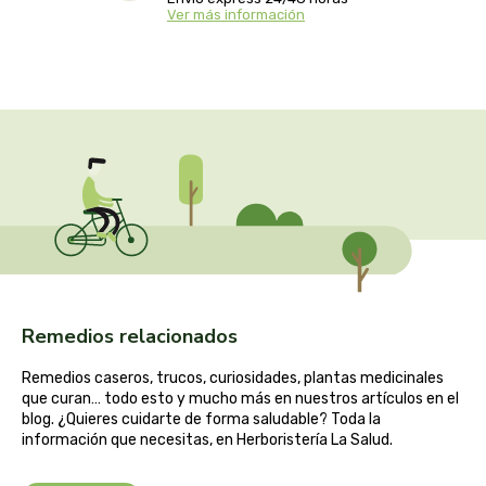
captain kombucha
Ver más información
carrau y cia- sara
casa ibañez
castagno
catalysis
cavalier
cfn
Remedios relacionados
Remedios caseros, trucos, curiosidades, plantas medicinales
cien por cien natural
que curan… todo esto y mucho más en nuestros artículos en el
blog. ¿Quieres cuidarte de forma saludable? Toda la
como una reina
información que necesitas, en Herboristería La Salud.