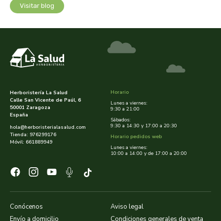
cooperativa del campo virgen de la esperanza
Visitar blog
corpore sano
cosmo naturel
cosnature
Horario
Herboristería La Salud
d shila
Calle San Vicente de Paúl, 6
Lunes a viernes:
50001 Zaragoza
9:30 a 21:00
España
Sábados:
deiters
9:30 a 14:30 y 17:00 a 20:30
hola@herboristerialasalud.com
Tienda: 976299176
Horario pedidos web
Móvil: 661889949
dento produts
Lunes a viernes:
10:00 a 14:00 y de 17:00 a 20:00
derbos
designs for health
Conócenos
Aviso legal
diego camaras- lotero
Envío a domicilio
Condiciones generales de venta