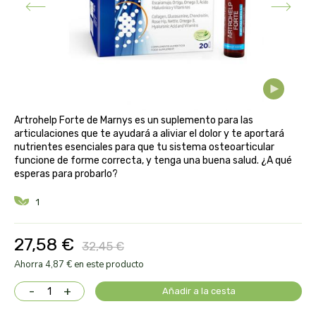
aloe pura laboratorios
antiox y nutricosmética
protección solar y mosquitos
conservas, patés y sopas
deporte
bebé y niño
bebidas
alta pasticceria italiana
diy cremas caseras
hormonal y salud sexual
alter nativa 3
vías urinarias y próstata
maquillaje
Artrohelp Forte de Marnys es un suplemento para las
amandin
articulaciones que te ayudará a aliviar el dolor y te aportará
nutrientes esenciales para que tu sistema osteoarticular
vista y oídos
funcione de forme correcta, y tenga una buena salud. ¿A qué
amapola
esperas para probarlo?
ana maria lajusticia
1
anae
27,58 €
32,45 €
Ahorra 4,87 € en este producto
armonia
-
+
Añadir a la cesta
arnidol