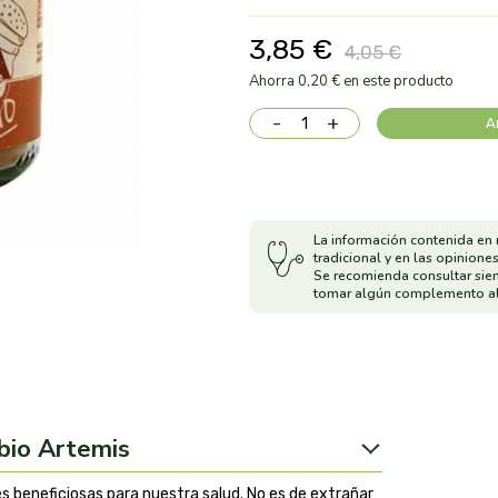
3,85 €
4,05 €
Ahorra 0,20 € en este producto
-
+
A
La información contenida en 
tradicional y en las opiniones
Se recomienda consultar sie
tomar algún complemento al
bio Artemis
s beneficiosas para nuestra salud. No es de extrañar