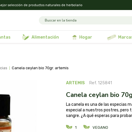
ejor selección de productos naturales de herbolario
lantas
alimentación
hogar
marca
ecias
canela ceylan bio 70gr. artemis
ARTEMIS
Ref. 125841
canela ceylan bio 70g
La canela es una de las especias 
especial a nuestros postres, pero t
sangre. ¿A qué esperas para proba
1
VEGANO