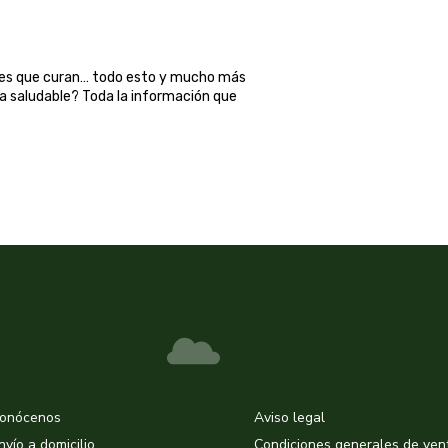
ales que curan… todo esto y mucho más
ma saludable? Toda la información que
onócenos
Aviso legal
nvío a domicilio
Condiciones generales de ven