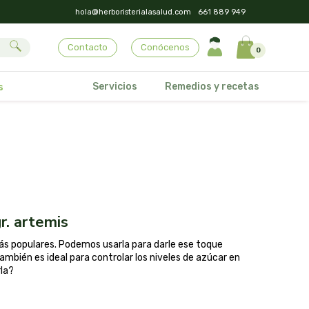
hola@herboristerialasalud.com
661 889 949
Contacto
Conócenos
0
Servicios
Remedios y recetas
s
r. artemis
más populares. Podemos usarla para darle ese toque
ambién es ideal para controlar los niveles de azúcar en
rla?