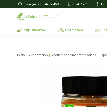
Envío gratis a partir de 45€
Desde 1978
La m
suplementos
cosmética
p
inicio
alimentación
aceites, condimentos y salsas
esp