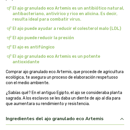
belsi
El ajo granulado eco Artemis es un antibiótico natural,
antibacteriano, antivírico y rico en alicina. Es decir,
resulta ideal para combatir virus.
ben&anna
El ajo puede ayudar a reducir el colesterol malo (LDL)
biarritz
El ajo puede reducir la presión
El ajo es antifúngico
bifemme
El ajo granulado eco Artemis es un potente
antioxidante
biobel
Comprar ajo granulado eco Artemis, que procede de agricultura
ecológica, te asegura un proceso de elaboración respetuoso
biobio
con el medio ambiente.
biocop
¿Sabías qué? En el antiguo Egipto, el ajo se consideraba planta
sagrada. A los esclavos se les daba un diente de ajo al día para
que aumentara su rendimiento y resistencia.
biofloral
Ingredientes del ajo granulado eco Artemis
biokap