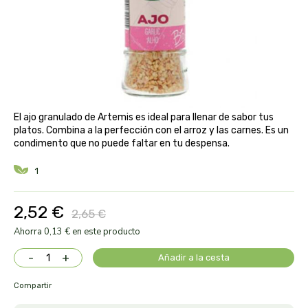
aloe pura laboratorios
antiox y nutricosmética
protección solar y mosquitos
conservas, patés y sopas
deporte
bebé y niño
bebidas
alta pasticceria italiana
diy cremas caseras
hormonal y salud sexual
alter nativa 3
vías urinarias y próstata
maquillaje
El ajo granulado de Artemis es ideal para llenar de sabor tus
amandin
platos. Combina a la perfección con el arroz y las carnes. Es un
condimento que no puede faltar en tu despensa.
vista y oídos
amapola
1
ana maria lajusticia
2,52 €
2,65 €
anae
Ahorra 0,13 € en este producto
-
+
Añadir a la cesta
armonia
Compartir
arnidol