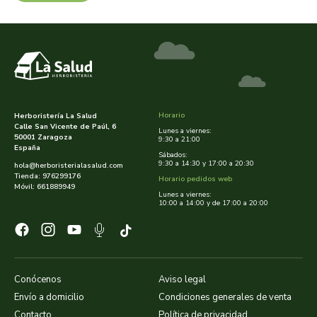
cooperativa del campo virgen de la esperanza
corpore sano
cosmo naturel
cosnature
Horario
Herboristería La Salud
Calle San Vicente de Paúl, 6
Lunes a viernes:
50001 Zaragoza
d shila
9:30 a 21:00
España
Sábados:
9:30 a 14:30 y 17:00 a 20:30
hola@herboristerialasalud.com
deiters
Tienda: 976299176
Horario pedidos web
Móvil: 661889949
Lunes a viernes:
10:00 a 14:00 y de 17:00 a 20:00
dento produts
derbos
designs for health
Conócenos
Aviso legal
Envío a domicilio
Condiciones generales de venta
diego camaras- lotero
Contacto
Política de privacidad