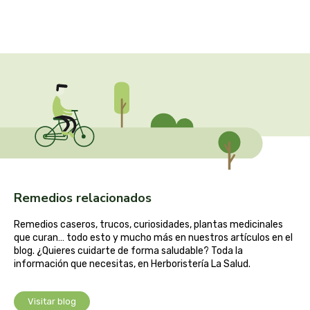
captain kombucha
carrau y cia- sara
casa ibañez
castagno
catalysis
cavalier
Remedios relacionados
cfn
Remedios caseros, trucos, curiosidades, plantas medicinales
que curan… todo esto y mucho más en nuestros artículos en el
cien por cien natural
blog. ¿Quieres cuidarte de forma saludable? Toda la
información que necesitas, en Herboristería La Salud.
como una reina
Visitar blog