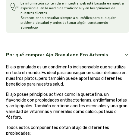
La información contenida en nuestra web está basada en nuestra
experiencia, en la medicina tradicional y en las opiniones de
arrasate
nuestros clientes.
Se recomienda consultar siempre a su médico para cualquier
problema de salud y antes de tomar algún complemento
artemis
alimenticio.
arteoliva
artesania agricola
Por qué comprar Ajo Granulado Eco Artemis
El ajo granulado es un condimento indispensable que se utiliza
auma adhy
en todo el mundo. Es ideal para conseguir un sabor delicioso en
nuestros platos, pero también puede aportarnos diferentes
bach original
beneficios para nuestra salud.
El ajo posee principios activos como la quercetina, un
banban
flavonoide con propiedades antibacterianas, antiinflamatorias
y antigripales. También contiene aceites esenciales y una gran
variedad de vitaminas y minerales como calcio, potasio o
bauck hof
fósforo.
bellsola
Todos estos componentes dotan al ajo de diferentes
propiedades: