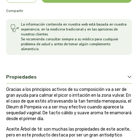
arrasate
Compartir
artemis
La información contenida en nuestra web está basada en nuestra
experiencia, en la medicina tradicional y en las opiniones de
nuestros clientes.
arteoliva
Se recomienda consultar siempre a su médico para cualquier
problema de salud y antes de tomar algún complemento
alimenticio.
artesania agricola
auma adhy
Propiedades
bach original
Gracias a los principios activos de su composición va a ser de
gran ayuda para calmar el picor o irritación en la zona vulvar. En
banban
el caso de que estés atravesando la tan temida menopausia, el
Oleum di Pompeia va a ser muy efectivo cuando aparece la
sequedad vaginal. De tacto cálido y suave aroma te enamorará
bauck hof
desde el primer día.
Aceite Árbol de té: son muchas las propiedades de este aceite,
bellsola
pero en este producto destaca por ser un gran antiséptico