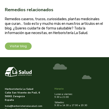
cooperativa del campo virgen de la esperanza
Remedios relacionados
corpore sano
Remedios caseros, trucos, curiosidades, plantas medicinales
que curan… todo esto y mucho más en nuestros artículos en el
cosmo naturel
blog. ¿Quieres cuidarte de forma saludable? Toda la
información que necesitas, en Herboristería La Salud.
cosnature
Visitar blog
d shila
deiters
dento produts
derbos
Horario
Herboristería La Salud
Calle San Vicente de Paúl, 6
Lunes a viernes:
designs for health
50001 Zaragoza
9:30 a 21:00
España
Sábados:
9:30 a 14:30 y 17:00 a 20:30
hola@herboristerialasalud.com
diego camaras- lotero