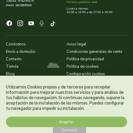
Tienda: 976299176
Horario pedidos web
Móvil: 661889949
Lunes a viernes:
10:00 a 14:00 y de 17:00 a 20:00
dielisa
dietisa
dietmed
Conócenos
Aviso legal
Envío a domicilio
Condiciones generales de venta
dietmil
Contacto
Política de privacidad
Tienda
Política de cookies
dioxilife
Blog
Configuración cookies
dis
Utilizamos Cookies propias y de terceros para recopilar
información para mejorar nuestros servicios y para análisis de
tus hábitos de navegación. Si continuas navegando, supone la
dismages
aceptación de la instalación de las mismas. Puedes configurar
tu navegador para impedir su instalación.
dolores guembe
Aceptar
dr dunner
Rechazar