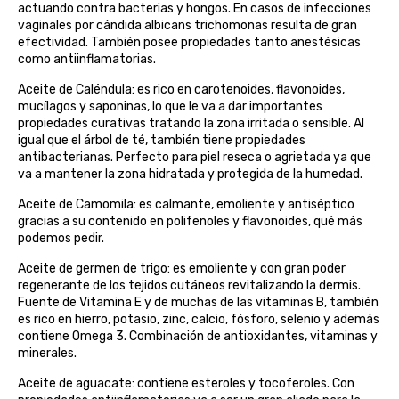
actuando contra bacterias y hongos. En casos de infecciones
belsi
vaginales por cándida albicans trichomonas resulta de gran
efectividad. También posee propiedades tanto anestésicas
como antiinflamatorias.
ben&anna
Aceite de Caléndula: es rico en carotenoides, flavonoides,
mucílagos y saponinas, lo que le va a dar importantes
biarritz
propiedades curativas tratando la zona irritada o sensible. Al
igual que el árbol de té, también tiene propiedades
bifemme
antibacterianas. Perfecto para piel reseca o agrietada ya que
va a mantener la zona hidratada y protegida de la humedad.
biobel
Aceite de Camomila: es calmante, emoliente y antiséptico
gracias a su contenido en polifenoles y flavonoides, qué más
podemos pedir.
biobio
Aceite de germen de trigo: es emoliente y con gran poder
biocop
regenerante de los tejidos cutáneos revitalizando la dermis.
Fuente de Vitamina E y de muchas de las vitaminas B, también
es rico en hierro, potasio, zinc, calcio, fósforo, selenio y además
biofloral
contiene Omega 3. Combinación de antioxidantes, vitaminas y
minerales.
biokap
Aceite de aguacate: contiene esteroles y tocoferoles. Con