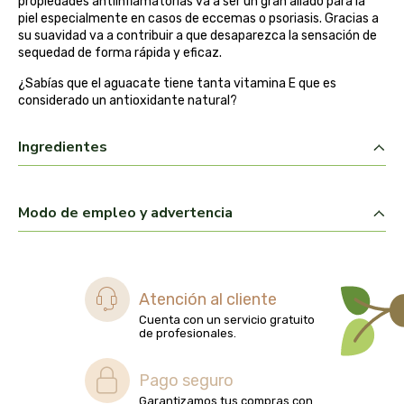
propiedades antiinflamatorias va a ser un gran aliado para la
biolasi
piel especialmente en casos de eccemas o psoriasis. Gracias a
su suavidad va a contribuir a que desaparezca la sensación de
sequedad de forma rápida y eficaz.
biomix
¿Sabías que el aguacate tiene tanta vitamina E que es
considerado un antioxidante natural?
bioserum
Ingredientes
biotta
biover
Modo de empleo y advertencia
brinkers food
cal valls
Atención al cliente
Cuenta con un servicio gratuito
calmmabis
de profesionales.
camaleon
Pago seguro
Garantizamos tus compras con