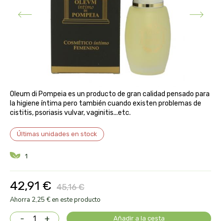
aloe pura laboratorios
antiox y nutricosmética
protección solar y mosquitos
conservas, patés y sopas
deporte
bebé y niño
bebidas
alta pasticceria italiana
diy cremas caseras
hormonal y salud sexual
alter nativa 3
vías urinarias y próstata
maquillaje
amandin
Oleum di Pompeia es un producto de gran calidad pensado para
la higiene íntima pero también cuando existen problemas de
vista y oídos
cistitis, psoriasis vulvar, vaginitis...etc.
amapola
Últimas unidades en stock
ana maria lajusticia
1
anae
42,91 €
45,16 €
armonia
Ahorra 2,25 € en este producto
arnidol
-
+
Añadir a la cesta