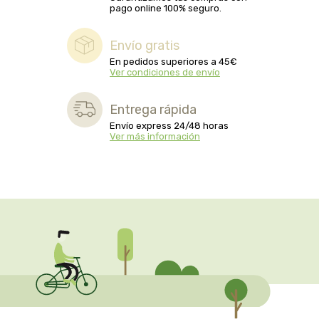
captain kombucha
pago online 100% seguro.
carrau y cia- sara
Envío gratis
En pedidos superiores a 45€
Ver condiciones de envío
casa ibañez
Entrega rápida
castagno
Envío express 24/48 horas
Ver más información
catalysis
cavalier
cfn
cien por cien natural
como una reina