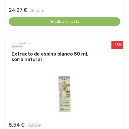
herbalgem
24,27 €
28,55 €
herbes del moli
Añadir a la cesta
herbofarm
herbora
soria natural
-15%
100998
extracto de espino blanco 50 ml.
herbovita
soria natural
herdibel
hifas de terra
higher living
hijas del sol
8,54 €
10,05 €
holistica