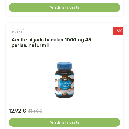
Añadir a la cesta
ihlevital
ihrlich
naturmil
-5%
126598
aceite higado bacalao 1000mg 45
ineldea
perlas. naturmil
infutisa
int-salim
integralia
intersa
12,92 €
irisana
13,60 €
Añadir a la cesta
iswari