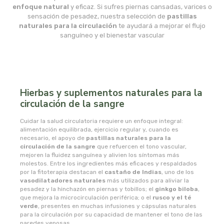
msr laboratorios
enfoque natural
y eficaz. Si sufres piernas cansadas, varices o
sensación de pesadez, nuestra selección de
pastillas
naturales para la circulación
te ayudará a mejorar el flujo
mundo natural
sanguíneo y el bienestar vascular
myconatur
najel
Hierbas y suplementos naturales para la
circulación de la sangre
nale
Cuidar la salud circulatoria requiere un enfoque integral:
natracare
alimentación equilibrada, ejercicio regular y, cuando es
necesario, el apoyo de
pastillas naturales para la
circulación de la sangre
que refuercen el tono vascular,
natruly
mejoren la fluidez sanguínea y alivien los síntomas más
molestos. Entre los ingredientes más eficaces y respaldados
por la fitoterapia destacan el
castaño de Indias
, uno de los
natur ozone
vasodilatadores naturales
más utilizados para aliviar la
pesadez y la hinchazón en piernas y tobillos; el
ginkgo biloba
,
que mejora la microcirculación periférica; o el
rusco y el té
naturabio
verde
, presentes en muchas infusiones y cápsulas naturales
para la circulación por su capacidad de mantener el tono de las
paredes venosas.