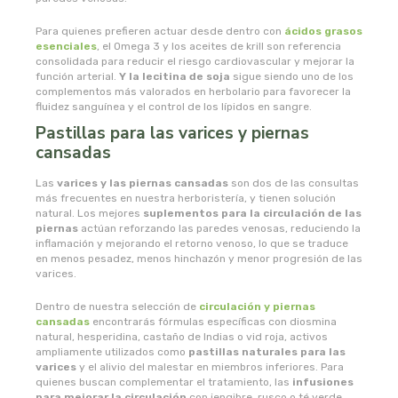
naturata
Para quienes prefieren actuar desde dentro con
ácidos grasos
naturbrush
esenciales
, el Omega 3 y los aceites de krill son referencia
consolidada para reducir el riesgo cardiovascular y mejorar la
función arterial.
Y la lecitina de soja
sigue siendo uno de los
naturcid
complementos más valorados en herbolario para favorecer la
fluidez sanguínea y el control de los lípidos en sangre.
Pastillas para las varices y piernas
naturcosmetika
cansadas
naturgreen
Las
varices y las piernas cansadas
son dos de las consultas
más frecuentes en nuestra herboristería, y tienen solución
natural. Los mejores
suplementos para la circulación de las
naturmil
piernas
actúan reforzando las paredes venosas, reduciendo la
inflamación y mejorando el retorno venoso, lo que se traduce
en menos pesadez, menos hinchazón y menor progresión de las
natursoy
varices.
natysal
Dentro de nuestra selección de
circulación y piernas
cansadas
encontrarás fórmulas específicas con diosmina
natural, hesperidina, castaño de Indias o vid roja, activos
nebula
ampliamente utilizados como
pastillas naturales para las
varices
y el alivio del malestar en miembros inferiores. Para
quienes buscan complementar el tratamiento, las
infusiones
nordics
para mejorar la circulación
con jengibre, rusco o té verde