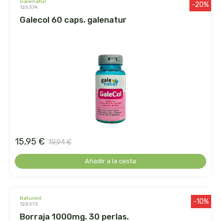
galenatur
-20%
126374
la salud
galecol 60 caps. galenatur
la via vegana
labcatal
labnatur
laboratorio sys
lactoduero
15,95 €
19,94 €
lamberts
Añadir a la cesta
lavera
naturmil
-10%
128373
lcn
borraja 1000mg. 30 perlas.