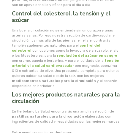
son un apoyo sencillo y eficaz para el día a día.
Control del colesterol, la tensión y el
novadiet
azúcar
nutergia
Una buena circulación no se entiende sin un corazón y unas
arterias sanas. Por eso nuestra sección de cardiovascular y
circulación va más allá de las piernas: en ella encontrarás
nutribiotica
también suplementos naturales para el
control del
colesterol
con opciones como la levadura de arroz rojo, el ajo
o los fitoesteroles, para la
regulación del azúcar en sangre
nutrinat
con cromo, canela o berberina, y para el cuidado de la
tensión
arterial y la salud cardiovascular
con magnesio, coenzima
Q10 o extractos de olivo. Una propuesta completa para quienes
nutrinat evolution
quieren cuidar su salud desde la raíz, con los mejores
medicamentos naturales para la circulación
y el corazón
nutrisport
disponibles en herbolario.
Los mejores productos naturales para la
circulación
oma gertrude
En Herbolario La Salud encontrarás una amplia selección de
orballo
pastillas naturales para la circulación
elaboradas con
ingredientes de calidad y respaldadas por las mejores marcas.
ortis
Entre nuestras opciones destacan: