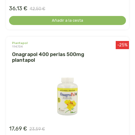
captain kombucha
36,13 €
42,50 €
carrau y cia- sara
Añadir a la cesta
casa ibañez
plantapol
-25%
castagno
114734
onagrapol 400 perlas 500mg
plantapol
catalysis
cavalier
cfn
cien por cien natural
como una reina
17,69 €
23,59 €