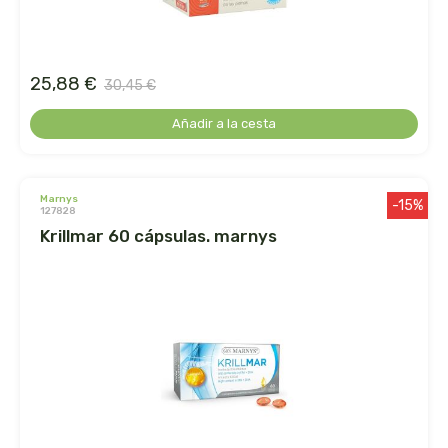
germinal
ginevitex
25,88 €
30,45 €
granja brunet
Añadir a la cesta
granovita
marnys
gsn
-15%
127828
krillmar 60 cápsulas. marnys
gumendi
gynea
health aid
heliosar spagyrica