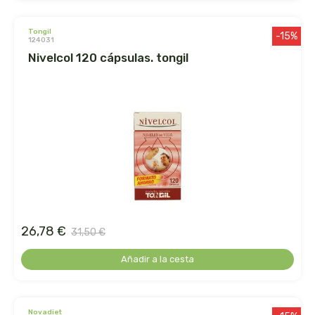
dielisa
tongil
-15%
124031
nivelcol 120 cápsulas. tongil
dietisa
dietmed
dietmil
dioxilife
dis
26,78 €
31,50 €
dismages
Añadir a la cesta
dolores guembe
dr dunner
novadiet