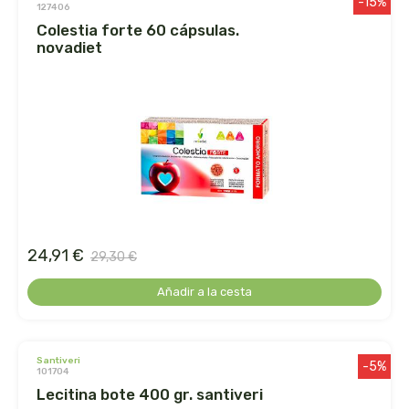
-15%
127406
colestia forte 60 cápsulas.
dr. hauschka
novadiet
dulkamara
eco salim
ecomaño
ecomonegros
24,91 €
econaturalintegral
29,30 €
Añadir a la cesta
econostrum
ecospirulina
santiveri
-5%
101704
ecotambo
lecitina bote 400 gr. santiveri