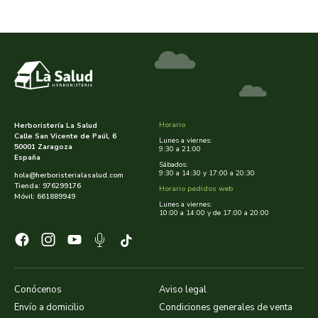
rapunzel
rhatma
roha
rueber
Horario
Herboristería La Salud
Calle San Vicente de Paúl, 6
Lunes a viernes:
50001 Zaragoza
9:30 a 21:00
sakai
España
Sábados:
9:30 a 14:30 y 17:00 a 20:30
hola@herboristerialasalud.com
Tienda: 976299176
saludviva
Horario pedidos web
Móvil: 661889949
Lunes a viernes:
10:00 a 14:00 y de 17:00 a 20:00
salus
saluz 33
Conócenos
Aviso legal
sanavy
Envío a domicilio
Condiciones generales de venta