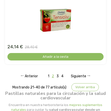
madal bal-puris
mahen
marcus rohrer
marnys
24,14 €
28,40 €
masmi
Añadir a la cesta
medicura
Anterior
1
2
3
4
Siguiente
mimasa
Mostrando 21-40 de 77 artículo(s)
Volver arriba
mon
Pastillas naturales para la circulación y la salud
cardiovascular
monki
Encuentra en nuestra herboristería los
mejores suplementos
naturales
para cuidar tu
salud cardiovascular desde un