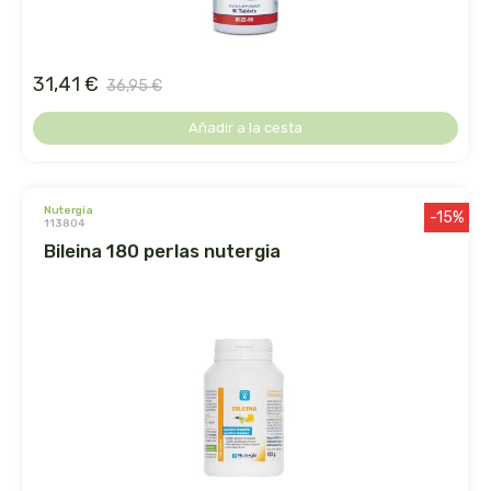
biolasi
biomix
31,41 €
36,95 €
bioserum
Añadir a la cesta
biotta
nutergia
-15%
113804
biover
bileina 180 perlas nutergia
brinkers food
cal valls
calmmabis
camaleon