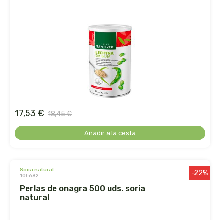
ecover
egle
ekibio
el albar
el buen pastor
17,53 €
18,45 €
Añadir a la cesta
el granero
eladiet
soria natural
-22%
100682
eleven obi
perlas de onagra 500 uds. soria
natural
enecta