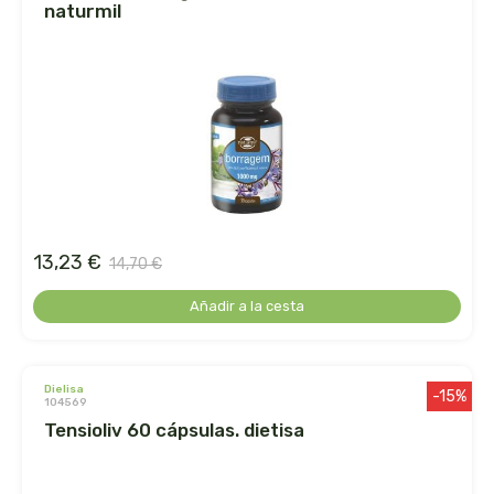
naturmil
le pain des fleurs
le paludier de guerande
lemon-pharma s.l.
lima
liposhell
13,23 €
14,70 €
logona
Añadir a la cesta
lumen
dielisa
-15%
luso diete
104569
tensioliv 60 cápsulas. dietisa
machandel