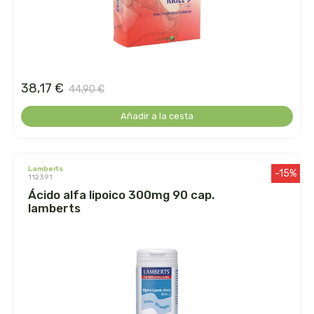
belsi
ben&anna
biarritz
38,17 €
44,90 €
Añadir a la cesta
bifemme
biobel
lamberts
-15%
112391
biobio
ácido alfa lipoico 300mg 90 cap.
lamberts
biocop
biofloral
biokap