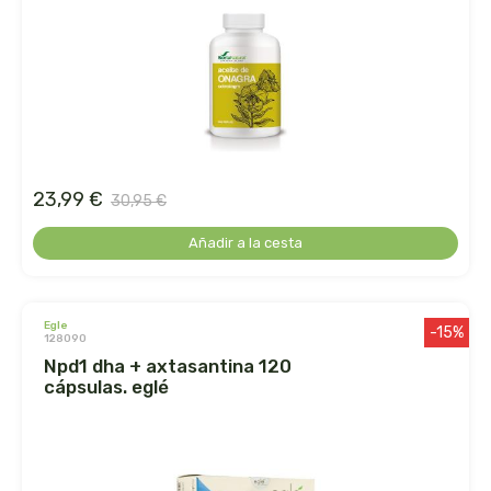
ens
enzime
enzymedica
equisalud
23,99 €
30,95 €
erlingen
Añadir a la cesta
esential arôms
egle
-15%
128090
esi
npd1 dha + axtasantina 120
cápsulas. eglé
espadiet
establec. las marias