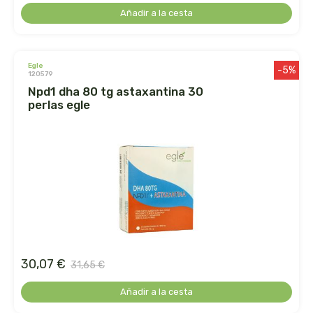
cooperativa del campo virgen de la esperanza
Añadir a la cesta
corpore sano
egle
cosmo naturel
-5%
120579
npd1 dha 80 tg astaxantina 30
perlas egle
cosnature
d shila
deiters
dento produts
derbos
30,07 €
31,65 €
designs for health
Añadir a la cesta
diego camaras- lotero