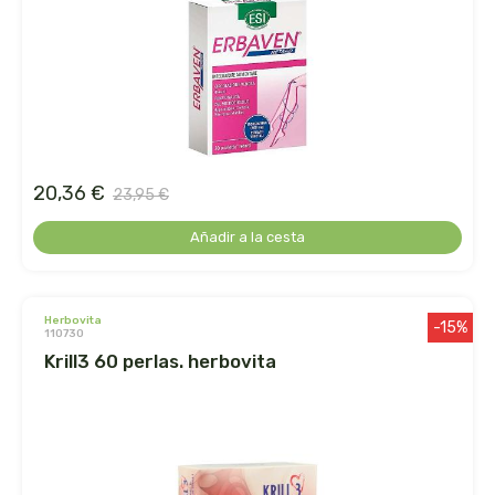
arrasate
artemis
arteoliva
20,36 €
artesania agricola
23,95 €
Añadir a la cesta
auma adhy
bach original
herbovita
-15%
110730
banban
krill3 60 perlas. herbovita
bauck hof
bellsola