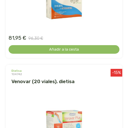
faringedol
feng shui
feralive
81,95 €
96,30 €
finestra
Añadir a la cesta
fiorentini
dielisa
-15%
fleurymer
104742
venovar (20 viales). dietisa
forza vitale
galenatur
geamed