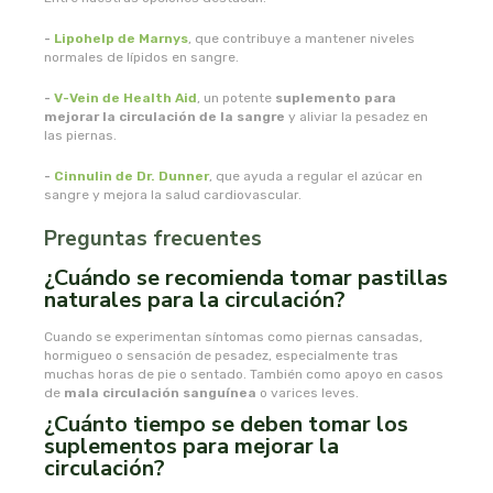
-
Lipohelp de Marnys
oshadhi
, que contribuye a mantener niveles
normales de lípidos en sangre.
ozolife
-
V-Vein de Health Aid
, un potente
suplemento para
mejorar la circulación de la sangre
y aliviar la pesadez en
las piernas.
paracelsia
-
Cinnulin de Dr. Dunner
, que ayuda a regular el azúcar en
sangre y mejora la salud cardiovascular.
pesasur
Preguntas frecuentes
pharmadiet
¿Cuándo se recomienda tomar pastillas
naturales para la circulación?
phyto-actif
Cuando se experimentan síntomas como piernas cansadas,
hormigueo o sensación de pesadez, especialmente tras
phytoadvance
muchas horas de pie o sentado. También como apoyo en casos
de
mala circulación sanguínea
o varices leves.
phytovit s.l.
¿Cuánto tiempo se deben tomar los
suplementos para mejorar la
circulación?
pingo