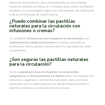
Depende del producto, pero normalmente se recomienda
tomarlos durante al menos 2 o 3 meses para notar resultados
plameca
estables. Es aconsejable seguir las indicaciones del fabricante
o de un profesional de salud natural.
plantapol
¿Puedo combinar las pastillas
naturales para la circulación con
infusiones o cremas?
plantis
Sí, combinar
infusiones para mejorar la circulación
con
pompeia life
suplementos cardiovasculares
o cremas específicas
potencia el efecto global, siempre que los ingredientes sean
compatibles.
praxis
¿Son seguras las pastillas naturales
para la circulación?
primeal
Sí, los
suplementos para mejorar la circulación
protein
sanguínea
de
Herboristería La Salud
están formulados con
extractos vegetales y nutrientes naturales, pero conviene
consultar con un especialista si se toman medicamentos o
quinton laboratoirs
existen problemas cardiovasculares previos.
radhe shyam