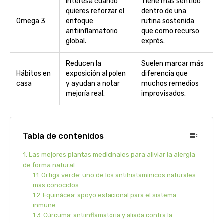
Interesa cuando
Tiene más sentido
quieres reforzar el
dentro de una
Omega 3
enfoque
rutina sostenida
antiinflamatorio
que como recurso
global.
exprés.
Reducen la
Suelen marcar más
Hábitos en
exposición al polen
diferencia que
casa
y ayudan a notar
muchos remedios
mejoría real.
improvisados.
Tabla de contenidos
Las mejores plantas medicinales para aliviar la alergia
de forma natural
Ortiga verde: uno de los antihistamínicos naturales
más conocidos
Equinácea: apoyo estacional para el sistema
inmune
Cúrcuma: antiinflamatoria y aliada contra la