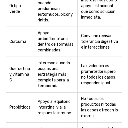
Interesa más como
cuando
Ortiga
apoyo estacional
predominan
verde
que como solución
estornudos, picor y
inmediata.
rinitis.
Apoyo
Conviene revisar
antiinflamatorio
Cúrcuma
tolerancia digestiva
dentro de fórmulas
e interacciones.
combinadas.
Interesan cuando
La evidencia es
Quercetina
buscas una
prometedora, pero
y vitamina
estrategia más
no todos los casos
C
completa para la
responden igual.
temporada.
No todos los
Apoyo al equilibrio
productos ni todas
Probióticos
intestinal y a la
las cepas ofrecen lo
respuesta inmune.
mismo.