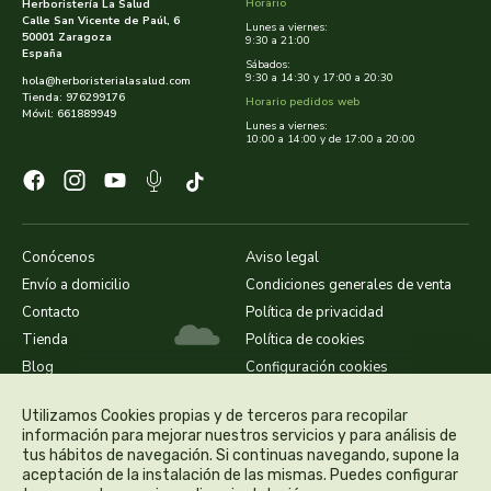
Horario
Herboristería La Salud
Calle San Vicente de Paúl, 6
Lunes a viernes:
50001 Zaragoza
9:30 a 21:00
dielisa
España
Sábados:
9:30 a 14:30 y 17:00 a 20:30
hola@herboristerialasalud.com
Tienda: 976299176
dietisa
Horario pedidos web
Móvil: 661889949
Lunes a viernes:
10:00 a 14:00 y de 17:00 a 20:00
dietmed
dietmil
Conócenos
Aviso legal
dioxilife
Envío a domicilio
Condiciones generales de venta
Contacto
Política de privacidad
dis
Tienda
Política de cookies
Blog
Configuración cookies
dismages
Utilizamos Cookies propias y de terceros para recopilar
dolores guembe
información para mejorar nuestros servicios y para análisis de
tus hábitos de navegación. Si continuas navegando, supone la
aceptación de la instalación de las mismas. Puedes configurar
dr dunner