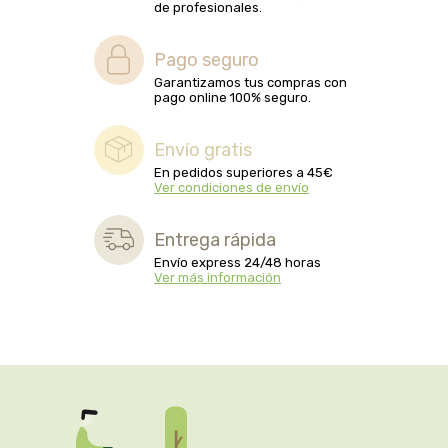
captain kombucha
de profesionales.
carrau y cia- sara
Pago seguro
Garantizamos tus compras con
pago online 100% seguro.
casa ibañez
Envío gratis
castagno
En pedidos superiores a 45€
Ver condiciones de envío
catalysis
Entrega rápida
cavalier
Envío express 24/48 horas
Ver más información
cfn
cien por cien natural
como una reina