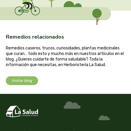
cooperativa del campo virgen de la esperanza
corpore sano
cosmo naturel
Remedios relacionados
cosnature
Remedios caseros, trucos, curiosidades, plantas medicinales
que curan… todo esto y mucho más en nuestros artículos en el
d shila
blog. ¿Quieres cuidarte de forma saludable? Toda la
información que necesitas, en Herboristería La Salud.
deiters
Visitar blog
dento produts
derbos
designs for health
diego camaras- lotero