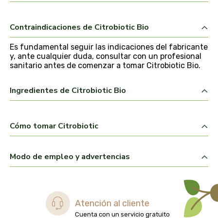
biolasi
Contraindicaciones de Citrobiotic Bio
biomix
Es fundamental seguir las indicaciones del fabricante
bioserum
y, ante cualquier duda, consultar con un profesional
sanitario antes de comenzar a tomar Citrobiotic Bio.
biotta
Ingredientes de Citrobiotic Bio
biover
Cómo tomar Citrobiotic
brinkers food
cal valls
Modo de empleo y advertencias
calmmabis
camaleon
Atención al cliente
Cuenta con un servicio gratuito