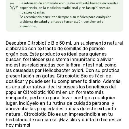
La información contenida en nuestra web está basada en nuestra
experiencia, en la medicina tradicional y en las opiniones de
arrasate
nuestros clientes.
Se recomienda consultar siempre a su médico para cualquier
problema de salud y antes de tomar algún complemento
artemis
alimenticio.
arteoliva
Descubre Citrobiotic Bio 50 ml, un suplemento natural
elaborado con extracto de semillas de pomelo
artesania agricola
orgánicas. Este producto es ideal para quienes
buscan fortalecer su sistema inmunitario o aliviar
molestias relacionadas con la flora intestinal, como
auma adhy
las causadas por Helicobacter pylori. Con su práctica
presentación en gotas, Citrobiotic Bio es fácil de
bach original
dosificar y puede ser tu complemento diario. Además,
es una alternativa ideal si buscas los beneficios del
popular Citrobiotic 100 ml en un formato más
banban
compacto, perfecto para llevar contigo a cualquier
lugar. Inclúyelo en tu rutina de cuidado personal y
bauck hof
aprovecha las propiedades únicas de este extracto
natural. Citrobiotic Bio es un imprescindible en tu
herbolario de confianza. ¡Haz clic y cuida tu bienestar
bellsola
hoy mismo!