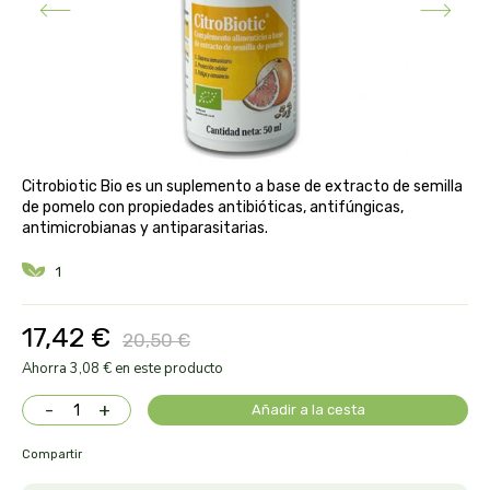
aloe pura laboratorios
antiox y nutricosmética
protección solar y mosquitos
conservas, patés y sopas
deporte
bebé y niño
bebidas
alta pasticceria italiana
diy cremas caseras
hormonal y salud sexual
alter nativa 3
vías urinarias y próstata
maquillaje
Citrobiotic Bio es un suplemento a base de extracto de semilla
amandin
de pomelo con propiedades antibióticas, antifúngicas,
antimicrobianas y antiparasitarias.
vista y oídos
amapola
1
ana maria lajusticia
17,42 €
20,50 €
anae
Ahorra 3,08 € en este producto
-
+
Añadir a la cesta
armonia
Compartir
arnidol