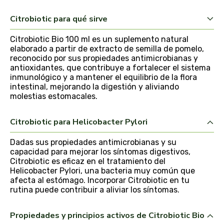
belsi
Citrobiotic para qué sirve
ben&anna
Citrobiotic Bio 100 ml es un suplemento natural
elaborado a partir de extracto de semilla de pomelo,
reconocido por sus propiedades antimicrobianas y
biarritz
antioxidantes, que contribuye a fortalecer el sistema
inmunológico y a mantener el equilibrio de la flora
bifemme
intestinal, mejorando la digestión y aliviando
molestias estomacales.
biobel
Citrobiotic para Helicobacter Pylori
biobio
Dadas sus propiedades antimicrobianas y su
capacidad para mejorar los síntomas digestivos,
biocop
Citrobiotic es eficaz en el tratamiento del
Helicobacter Pylori, una bacteria muy común que
afecta al estómago. Incorporar Citrobiotic en tu
biofloral
rutina puede contribuir a aliviar los síntomas.
biokap
Propiedades y principios activos de Citrobiotic Bio