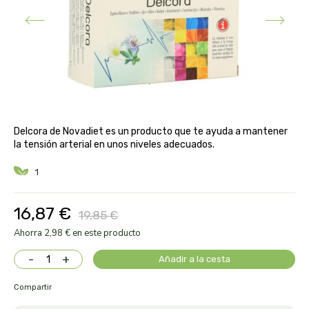
aloe pura laboratorios
antiox y nutricosmética
protección solar y mosquitos
conservas, patés y sopas
deporte
bebé y niño
bebidas
alta pasticceria italiana
diy cremas caseras
hormonal y salud sexual
alter nativa 3
vías urinarias y próstata
maquillaje
amandin
Delcora de Novadiet es un producto que te ayuda a mantener
la tensión arterial en unos niveles adecuados.
vista y oídos
amapola
1
ana maria lajusticia
16,87 €
19,85 €
anae
Ahorra 2,98 € en este producto
-
+
Añadir a la cesta
armonia
Compartir
arnidol