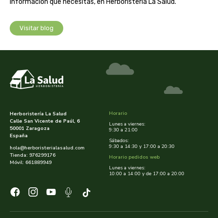
cooperativa del campo virgen de la esperanza
información que necesitas, en Herboristería La Salud.
corpore sano
Visitar blog
cosmo naturel
cosnature
d shila
Horario
Herboristería La Salud
deiters
Calle San Vicente de Paúl, 6
Lunes a viernes:
50001 Zaragoza
9:30 a 21:00
España
Sábados:
dento produts
9:30 a 14:30 y 17:00 a 20:30
hola@herboristerialasalud.com
Tienda: 976299176
Horario pedidos web
Móvil: 661889949
derbos
Lunes a viernes:
10:00 a 14:00 y de 17:00 a 20:00
designs for health
diego camaras- lotero