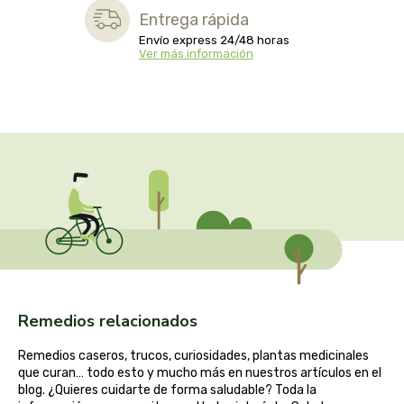
captain kombucha
Entrega rápida
Envío express 24/48 horas
carrau y cia- sara
Ver más información
casa ibañez
castagno
catalysis
cavalier
cfn
cien por cien natural
Remedios relacionados
Remedios caseros, trucos, curiosidades, plantas medicinales
como una reina
que curan… todo esto y mucho más en nuestros artículos en el
blog. ¿Quieres cuidarte de forma saludable? Toda la