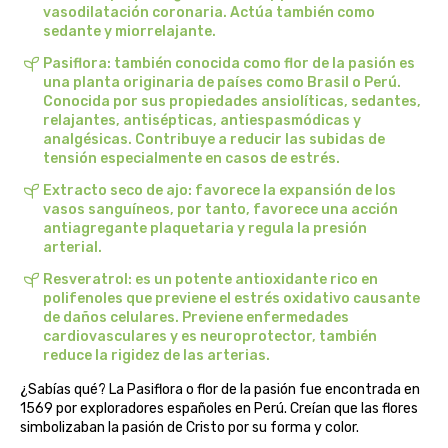
vasodilatación coronaria. Actúa también como
belsi
sedante y miorrelajante.
Pasiflora: también conocida como flor de la pasión es
ben&anna
una planta originaria de países como Brasil o Perú.
Conocida por sus propiedades ansiolíticas, sedantes,
relajantes, antisépticas, antiespasmódicas y
biarritz
analgésicas. Contribuye a reducir las subidas de
tensión especialmente en casos de estrés.
bifemme
Extracto seco de ajo: favorece la expansión de los
vasos sanguíneos, por tanto, favorece una acción
biobel
antiagregante plaquetaria y regula la presión
arterial.
biobio
Resveratrol: es un potente antioxidante rico en
polifenoles que previene el estrés oxidativo causante
biocop
de daños celulares. Previene enfermedades
cardiovasculares y es neuroprotector, también
reduce la rigidez de las arterias.
biofloral
¿Sabías qué? La Pasiflora o flor de la pasión fue encontrada en
1569 por exploradores españoles en Perú. Creían que las flores
biokap
simbolizaban la pasión de Cristo por su forma y color.