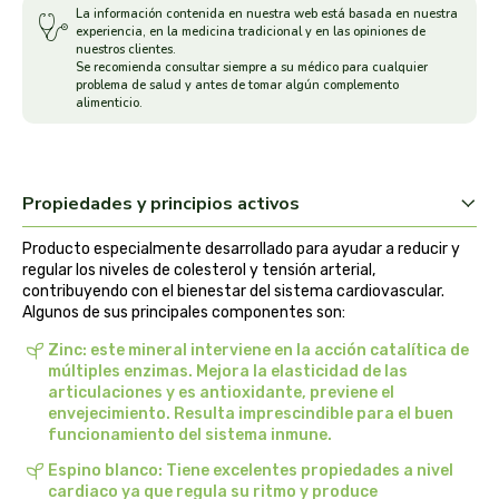
La información contenida en nuestra web está basada en nuestra
arrasate
experiencia, en la medicina tradicional y en las opiniones de
nuestros clientes.
Se recomienda consultar siempre a su médico para cualquier
problema de salud y antes de tomar algún complemento
artemis
alimenticio.
arteoliva
artesania agricola
Propiedades y principios activos
Producto especialmente desarrollado para ayudar a reducir y
auma adhy
regular los niveles de colesterol y tensión arterial,
contribuyendo con el bienestar del sistema cardiovascular.
bach original
Algunos de sus principales componentes son:
Zinc: este mineral interviene en la acción catalítica de
banban
múltiples enzimas. Mejora la elasticidad de las
articulaciones y es antioxidante, previene el
envejecimiento. Resulta imprescindible para el buen
bauck hof
funcionamiento del sistema inmune.
bellsola
Espino blanco: Tiene excelentes propiedades a nivel
cardiaco ya que regula su ritmo y produce