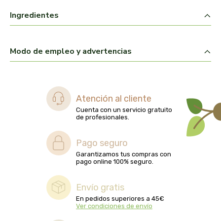
biolasi
Ingredientes
biomix
Modo de empleo y advertencias
bioserum
biotta
Atención al cliente
biover
Cuenta con un servicio gratuito
de profesionales.
brinkers food
Pago seguro
cal valls
Garantizamos tus compras con
pago online 100% seguro.
calmmabis
Envío gratis
En pedidos superiores a 45€
camaleon
Ver condiciones de envío