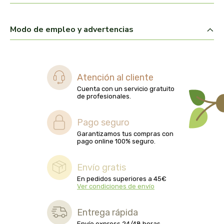
biolasi
Modo de empleo y advertencias
biomix
bioserum
Atención al cliente
biotta
Cuenta con un servicio gratuito
de profesionales.
biover
Pago seguro
brinkers food
Garantizamos tus compras con
pago online 100% seguro.
cal valls
Envío gratis
calmmabis
En pedidos superiores a 45€
Ver condiciones de envío
camaleon
Entrega rápida
Envío express 24/48 horas