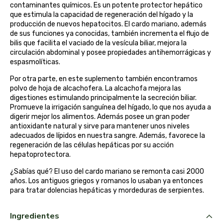
contaminantes químicos. Es un potente protector hepático
belsi
que estimula la capacidad de regeneración del hígado y la
producción de nuevos hepatocitos. El cardo mariano, además
de sus funciones ya conocidas, también incrementa el flujo de
ben&anna
bilis que facilita el vaciado de la vesícula biliar, mejora la
circulación abdominal y posee propiedades antihemorrágicas y
biarritz
espasmolíticas.
Por otra parte, en este suplemento también encontramos
bifemme
polvo de hoja de alcachofera. La alcachofa mejora las
digestiones estimulando principalmente la secreción biliar.
Promueve la irrigación sanguínea del hígado, lo que nos ayuda a
biobel
digerir mejor los alimentos. Además posee un gran poder
antioxidante natural y sirve para mantener unos niveles
biobio
adecuados de lípidos en nuestra sangre. Además, favorece la
regeneración de las células hepáticas por su acción
hepatoprotectora.
biocop
¿Sabías qué? El uso del cardo mariano se remonta casi 2000
años. Los antiguos griegos y romanos lo usaban ya entonces
biofloral
para tratar dolencias hepáticas y mordeduras de serpientes.
biokap
Ingredientes