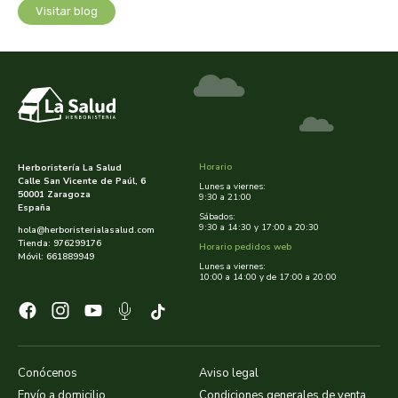
cooperativa del campo virgen de la esperanza
Visitar blog
corpore sano
cosmo naturel
cosnature
Horario
Herboristería La Salud
d shila
Calle San Vicente de Paúl, 6
Lunes a viernes:
50001 Zaragoza
9:30 a 21:00
España
Sábados:
deiters
9:30 a 14:30 y 17:00 a 20:30
hola@herboristerialasalud.com
Tienda: 976299176
Horario pedidos web
Móvil: 661889949
dento produts
Lunes a viernes:
10:00 a 14:00 y de 17:00 a 20:00
derbos
designs for health
Conócenos
Aviso legal
diego camaras- lotero
Envío a domicilio
Condiciones generales de venta