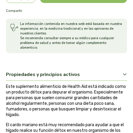
arrasate
Compartir
artemis
La información contenida en nuestra web está basada en nuestra
experiencia, en la medicina tradicional y en las opiniones de
nuestros clientes.
arteoliva
Se recomienda consultar siempre a su médico para cualquier
problema de salud y antes de tomar algún complemento
alimenticio.
artesania agricola
auma adhy
Propiedades y principios activos
bach original
Este suplemento alimenticio de Health Aid está indicado como
un producto détox para depurar el organismo. Especialmente
banban
para personas que suelen consumir grandes cantidades de
alcohol regularmente, personas con una dieta poco sana,
fumadores, o personas que busquen limpiar y desintoxicar el
bauck hof
hígado.
El cardo mariano está muy recomendado para ayudar a que el
bellsola
hígado realice su función détox en nuestro organismo de los