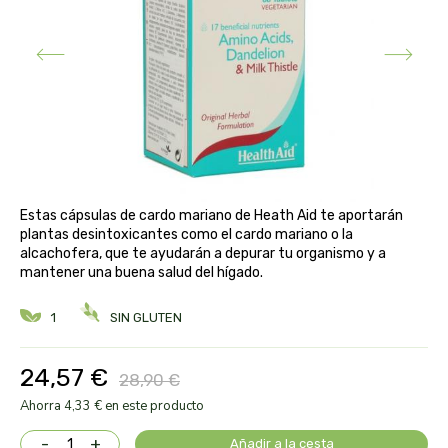
aloe pura laboratorios
antiox y nutricosmética
protección solar y mosquitos
conservas, patés y sopas
deporte
bebé y niño
bebidas
alta pasticceria italiana
diy cremas caseras
hormonal y salud sexual
alter nativa 3
vías urinarias y próstata
maquillaje
amandin
vista y oídos
Estas cápsulas de cardo mariano de Heath Aid te aportarán
amapola
plantas desintoxicantes como el cardo mariano o la
alcachofera, que te ayudarán a depurar tu organismo y a
mantener una buena salud del hígado.
ana maria lajusticia
1
SIN GLUTEN
anae
24,57 €
28,90 €
armonia
Ahorra 4,33 € en este producto
arnidol
-
+
Añadir a la cesta