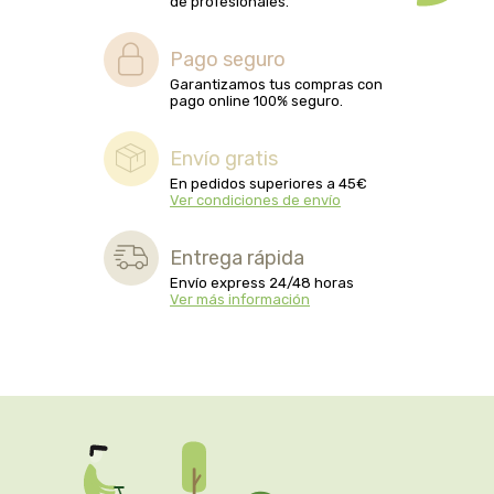
de profesionales.
captain kombucha
Pago seguro
carrau y cia- sara
Garantizamos tus compras con
pago online 100% seguro.
casa ibañez
Envío gratis
castagno
En pedidos superiores a 45€
Ver condiciones de envío
catalysis
Entrega rápida
cavalier
Envío express 24/48 horas
Ver más información
cfn
cien por cien natural
como una reina