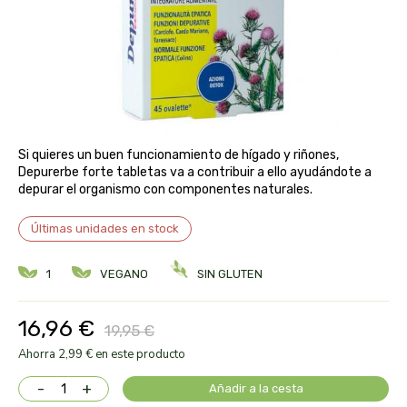
aloe pura laboratorios
antiox y nutricosmética
protección solar y mosquitos
conservas, patés y sopas
deporte
bebé y niño
bebidas
alta pasticceria italiana
diy cremas caseras
hormonal y salud sexual
alter nativa 3
vías urinarias y próstata
maquillaje
Si quieres un buen funcionamiento de hígado y riñones,
amandin
Depurerbe forte tabletas va a contribuir a ello ayudándote a
depurar el organismo con componentes naturales.
vista y oídos
amapola
Últimas unidades en stock
ana maria lajusticia
1
VEGANO
SIN GLUTEN
anae
16,96 €
19,95 €
armonia
Ahorra 2,99 € en este producto
-
+
arnidol
Añadir a la cesta