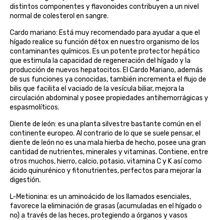
distintos componentes y flavonoides contribuyen a un nivel
belsi
normal de colesterol en sangre.
Cardo mariano: Está muy recomendado para ayudar a que el
ben&anna
hígado realice su función détox en nuestro organismo de los
contaminantes químicos. Es un potente protector hepático
biarritz
que estimula la capacidad de regeneración del hígado y la
producción de nuevos hepatocitos. El Cardo Mariano, además
de sus funciones ya conocidas, también incrementa el flujo de
bifemme
bilis que facilita el vaciado de la vesícula biliar, mejora la
circulación abdominal y posee propiedades antihemorrágicas y
espasmolíticos.
biobel
Diente de león: es una planta silvestre bastante común en el
biobio
continente europeo. Al contrario de lo que se suele pensar, el
diente de león no es una mala hierba de hecho, posee una gran
cantidad de nutrientes, minerales y vitaminas. Contiene, entre
biocop
otros muchos, hierro, calcio, potasio, vitamina C y K así como
ácido quinurénico y fitonutrientes, perfectos para mejorar la
biofloral
digestión.
L-Metionina: es un aminoácido de los llamados esenciales,
biokap
favorece la eliminación de grasas (acumuladas en el hígado o
no) a través de las heces, protegiendo a órganos y vasos