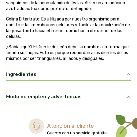
sanguíneos de la acumulación de éstas. Al ser un aminoácido
biolasi
azufrado actúa como protector del hígado.
Colina Bitartrato: Es utilizada por nuestro organismo para
biomix
construir las membranas celulares y facilitar la movilización de
la grasa tanto hacia el interior como hacia el exterior de las
bioserum
células.
¿Sabías qué? El Diente de León debe su nombre a la forma que
biotta
tienen sus hojas. Esto es porque recuerdan a los dientes de los
mismos por ser triangulares, afilados y desiguales.
biover
Ingredientes
brinkers food
cal valls
Modo de empleo y advertencias
calmmabis
camaleon
Atención al cliente
Cuenta con un servicio gratuito