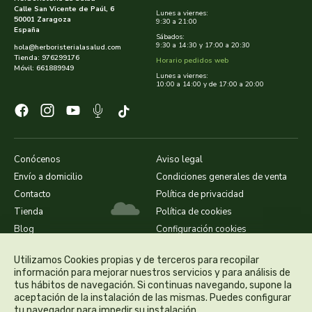
Calle San Vicente de Paúl, 6
Lunes a viernes:
50001 Zaragoza
9:30 a 21:00
dielisa
España
Sábados:
9:30 a 14:30 y 17:00 a 20:30
hola@herboristerialasalud.com
Tienda: 976299176
Horario pedidos web
dietisa
Móvil: 661889949
Lunes a viernes:
10:00 a 14:00 y de 17:00 a 20:00
dietmed
dietmil
Conócenos
Aviso legal
dioxilife
Envío a domicilio
Condiciones generales de venta
Contacto
Política de privacidad
dis
Tienda
Política de cookies
Blog
Configuración cookies
dismages
Utilizamos Cookies propias y de terceros para recopilar
dolores guembe
información para mejorar nuestros servicios y para análisis de
tus hábitos de navegación. Si continuas navegando, supone la
aceptación de la instalación de las mismas. Puedes configurar
dr dunner
tu navegador para impedir su instalación.