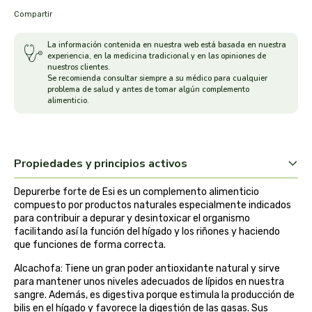
Compartir
arrasate
La información contenida en nuestra web está basada en nuestra
artemis
experiencia, en la medicina tradicional y en las opiniones de
nuestros clientes.
Se recomienda consultar siempre a su médico para cualquier
arteoliva
problema de salud y antes de tomar algún complemento
alimenticio.
artesania agricola
auma adhy
Propiedades y principios activos
bach original
Depurerbe forte de Esi es un complemento alimenticio
compuesto por productos naturales especialmente indicados
para contribuir a depurar y desintoxicar el organismo
banban
facilitando así la función del hígado y los riñones y haciendo
que funciones de forma correcta.
bauck hof
Alcachofa: Tiene un gran poder antioxidante natural y sirve
para mantener unos niveles adecuados de lípidos en nuestra
bellsola
sangre. Además, es digestiva porque estimula la producción de
bilis en el hígado y favorece la digestión de las gasas. Sus