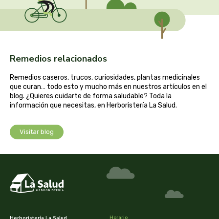
cooperativa del campo virgen de la esperanza
corpore sano
cosmo naturel
Remedios relacionados
cosnature
Remedios caseros, trucos, curiosidades, plantas medicinales
que curan… todo esto y mucho más en nuestros artículos en el
blog. ¿Quieres cuidarte de forma saludable? Toda la
d shila
información que necesitas, en Herboristería La Salud.
deiters
Visitar blog
dento produts
derbos
designs for health
diego camaras- lotero
Horario
Herboristería La Salud