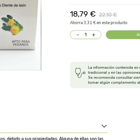
18,79 €
22,10 €
Ahorra 3,31 € en este producto
-
+
A
La información contenida en 
tradicional y en las opiniones
Se recomienda consultar sie
tomar algún complemento al
s, debido a sus propiedades. Alguna de ellas son las