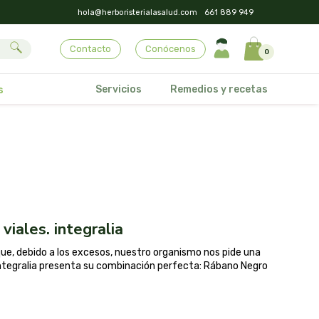
hola@herboristerialasalud.com
661 889 949
Contacto
Conócenos
0
Servicios
Remedios y recetas
s
viales. integralia
ue, debido a los excesos, nuestro organismo nos pide una
 Integralia presenta su combinación perfecta: Rábano Negro