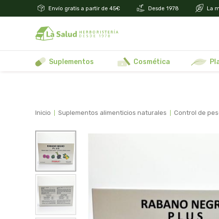
Envío gratis a partir de 45€
Desde 1978
La m
suplementos
cosmética
p
inicio
suplementos alimenticios naturales
control de pe