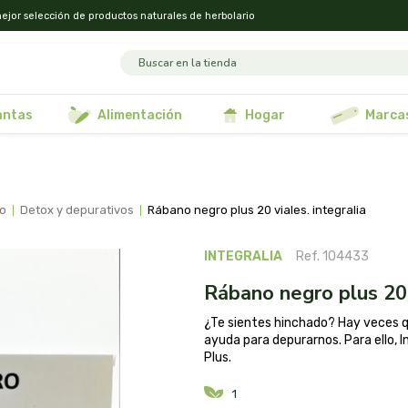
ejor selección de productos naturales de herbolario
lantas
alimentación
hogar
marca
so
detox y depurativos
rábano negro plus 20 viales. integralia
INTEGRALIA
Ref. 104433
rábano negro plus 20 
¿Te sientes hinchado? Hay veces q
ayuda para depurarnos. Para ello,
Plus.
1