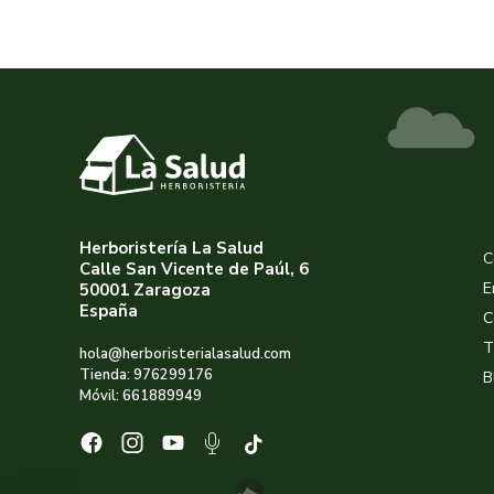
Herboristería La Salud
C
Calle San Vicente de Paúl, 6
E
50001 Zaragoza
España
C
T
hola@herboristerialasalud.com
Tienda: 976299176
B
Móvil: 661889949