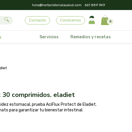
hola@herboristerialasalud.com
661 889 949
Contacto
Conócenos
0
Servicios
Remedios y recetas
s
diet
ct 30 comprimidos. eladiet
idez estomacal, prueba AciFlux Protect de Eladiet.
nato para garantizar tu bienestar intestinal.