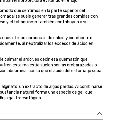
na barrera protectora evitando el reflujo.
ómodo que sentimos en la parte superior del
omacal se suele generar tras grandes comidas con
peso y el tabaquismo también contribuyen a su
lux nos ofrece carbonato de calcio y bicarbonato
pidamente, al neutralizar los excesos de ácido en
de calmar el ardor, es decir, esa quemazón que
sufren esta molestia suelen ser las embarazadas o
esión abdominal causa que el ácido del estómago suba
alginato: un extracto de algas pardas, Al combinarse
a sustancia natural forma una especie de gel, que
flujo gastroesofágico.