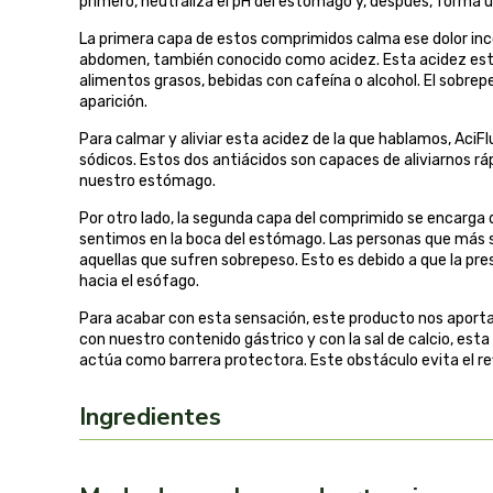
primero, neutraliza el pH del estómago y, después, forma u
La primera capa de estos comprimidos calma ese dolor inc
abdomen, también conocido como acidez. Esta acidez est
alimentos grasos, bebidas con cafeína o alcohol. El sobre
aparición.
Para calmar y aliviar esta acidez de la que hablamos, AciF
sódicos. Estos dos antiácidos son capaces de aliviarnos rá
nuestro estómago.
Por otro lado, la segunda capa del comprimido se encarga 
sentimos en la boca del estómago. Las personas que más 
aquellas que sufren sobrepeso. Esto es debido a que la pr
hacia el esófago.
Para acabar con esta sensación, este producto nos aporta 
con nuestro contenido gástrico y con la sal de calcio, est
actúa como barrera protectora. Este obstáculo evita el re
Ingredientes