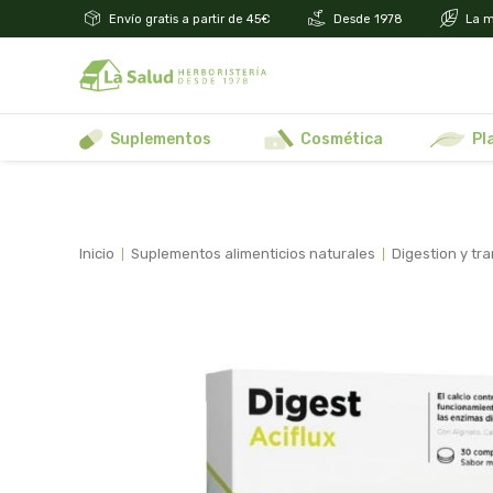
Envío gratis a partir de 45€
Desde 1978
La m
suplementos
cosmética
p
inicio
suplementos alimenticios naturales
digestion y tr