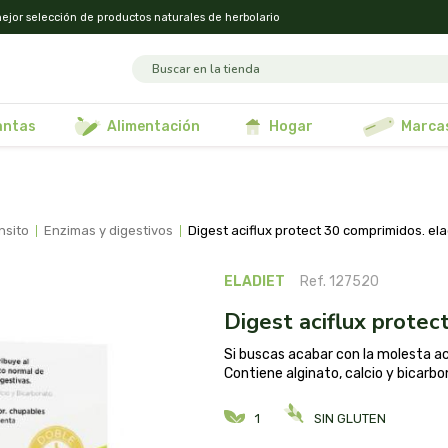
ejor selección de productos naturales de herbolario
lantas
alimentación
hogar
marca
ansito
enzimas y digestivos
digest aciflux protect 30 comprimidos. ela
ELADIET
Ref. 127520
digest aciflux prote
Si buscas acabar con la molesta ac
Contiene alginato, calcio y bicarbo
1
SIN GLUTEN