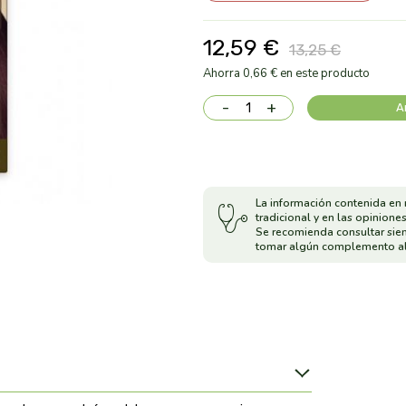
12,59 €
13,25 €
Ahorra 0,66 € en este producto
-
+
A
La información contenida en 
tradicional y en las opiniones
Se recomienda consultar sie
tomar algún complemento al