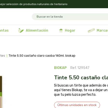
ejor selección de productos naturales de herbolario
lantas
alimentación
hogar
marca
ntes
tinte 5.50 castaño claro caoba 140ml. biokap
BIOKAP
Ref. 129547
tinte 5.50 castaño c
Si buscas un tinte que además de dar
aquí tienes Biokap, te va a dejar un
que tu pelo luzca perfecto.
Últimas unidades en stock