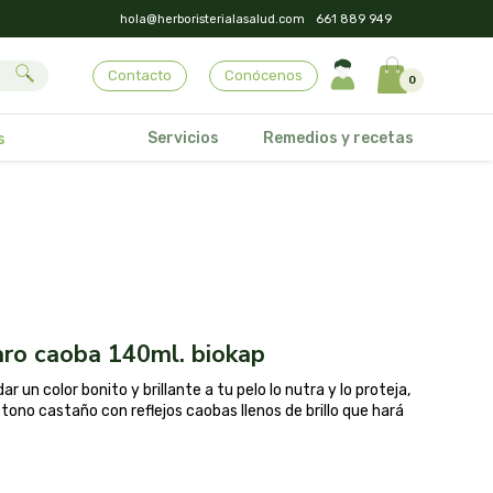
hola@herboristerialasalud.com
661 889 949
Contacto
Conócenos
0
Servicios
Remedios y recetas
s
laro caoba 140ml. biokap
 un color bonito y brillante a tu pelo lo nutra y lo proteja,
 tono castaño con reflejos caobas llenos de brillo que hará