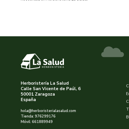
Herboristería La Salud
C
Calle San Vicente de Paúl, 6
E
50001 Zaragoza
España
C
T
hola@herboristerialasalud.com
Tienda: 976299176
B
Móvil: 661889949