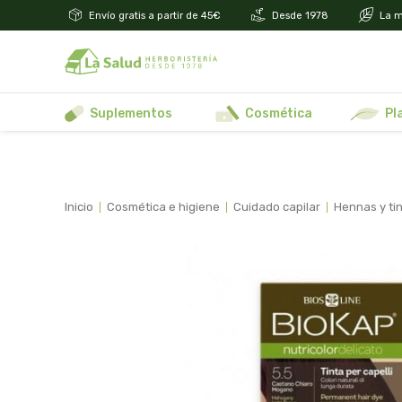
Envío gratis a partir de 45€
Desde 1978
La m
suplementos
cosmética
p
inicio
cosmética e higiene
cuidado capilar
hennas y ti