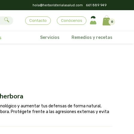
hola@herboristerialasalud.com
661 889 949
Contacto
Conócenos
0
Servicios
Remedios y recetas
s
 herbora
unológico y aumentar tus defensas de forma natural,
rbora. Protégete frente a las agresiones externas y evita