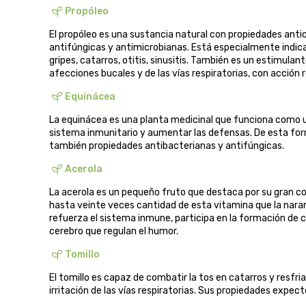
Propóleo
El propóleo es una sustancia natural con propiedades antio
antifúngicas y antimicrobianas. Está especialmente indica
gripes, catarros, otitis, sinusitis. También es un estimulan
afecciones bucales y de las vías respiratorias, con acción
Equinácea
La equinácea es una planta medicinal que funciona como un 
sistema inmunitario y aumentar las defensas. De esta form
también propiedades antibacterianas y antifúngicas.
Acerola
La acerola es un pequeño fruto que destaca por su gran c
hasta veinte veces cantidad de esta vitamina que la naran
refuerza el sistema inmune, participa en la formación de c
cerebro que regulan el humor.
Tomillo
El tomillo es capaz de combatir la tos en catarros y resfri
irritación de las vías respiratorias. Sus propiedades expe