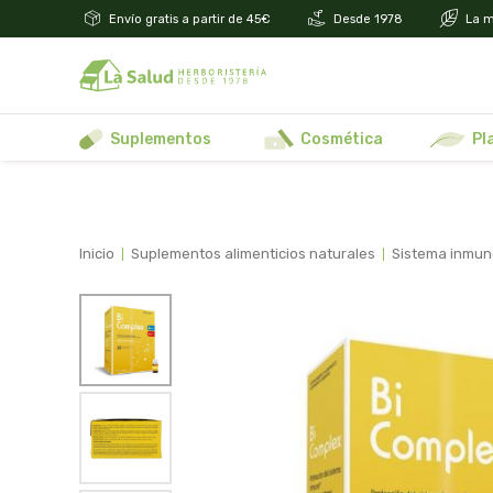
Envío gratis a partir de 45€
Desde 1978
La m
suplementos
cosmética
p
inicio
suplementos alimenticios naturales
sistema inmu