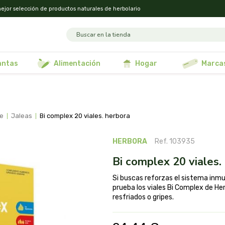
ejor selección de productos naturales de herbolario
lantas
alimentación
hogar
marca
ne
jaleas
bi complex 20 viales. herbora
HERBORA
Ref. 103935
bi complex 20 viales.
Si buscas reforzas el sistema inm
prueba los viales Bi Complex de He
resfriados o gripes.