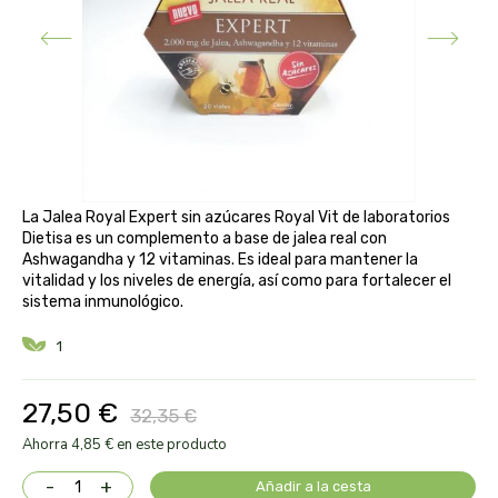
aloe pura laboratorios
antiox y nutricosmética
protección solar y mosquitos
conservas, patés y sopas
deporte
bebé y niño
bebidas
alta pasticceria italiana
diy cremas caseras
hormonal y salud sexual
alter nativa 3
vías urinarias y próstata
maquillaje
amandin
La Jalea Royal Expert sin azúcares Royal Vit de laboratorios
vista y oídos
Dietisa es un complemento a base de jalea real con
amapola
Ashwagandha y 12 vitaminas. Es ideal para mantener la
vitalidad y los niveles de energía, así como para fortalecer el
sistema inmunológico.
ana maria lajusticia
1
anae
27,50 €
32,35 €
armonia
Ahorra 4,85 € en este producto
arnidol
-
+
Añadir a la cesta