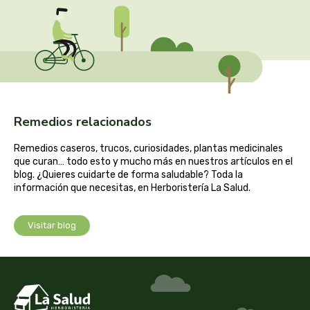
captain kombucha
carrau y cia- sara
casa ibañez
castagno
Remedios relacionados
catalysis
Remedios caseros, trucos, curiosidades, plantas medicinales
que curan… todo esto y mucho más en nuestros artículos en el
blog. ¿Quieres cuidarte de forma saludable? Toda la
cavalier
información que necesitas, en Herboristería La Salud.
cfn
Visitar blog
cien por cien natural
como una reina