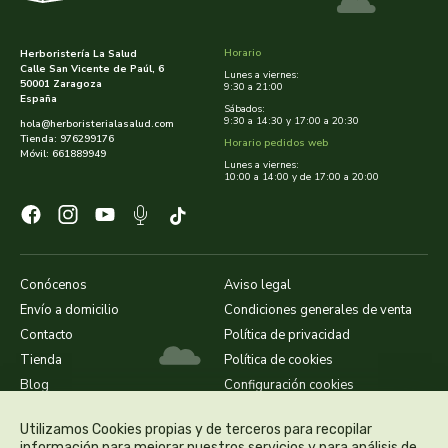
cooperativa del campo virgen de la esperanza
corpore sano
Horario
Herboristería La Salud
Calle San Vicente de Paúl, 6
Lunes a viernes:
50001 Zaragoza
9:30 a 21:00
cosmo naturel
España
Sábados:
9:30 a 14:30 y 17:00 a 20:30
hola@herboristerialasalud.com
Tienda: 976299176
Horario pedidos web
cosnature
Móvil: 661889949
Lunes a viernes:
10:00 a 14:00 y de 17:00 a 20:00
d shila
deiters
Conócenos
Aviso legal
dento produts
Envío a domicilio
Condiciones generales de venta
Contacto
Política de privacidad
derbos
Tienda
Política de cookies
Blog
Configuración cookies
designs for health
Utilizamos Cookies propias y de terceros para recopilar
diego camaras- lotero
información para mejorar nuestros servicios y para análisis de