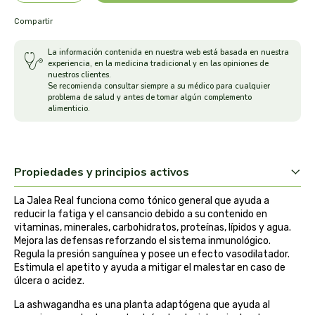
arrasate
Compartir
La información contenida en nuestra web está basada en nuestra
artemis
experiencia, en la medicina tradicional y en las opiniones de
nuestros clientes.
Se recomienda consultar siempre a su médico para cualquier
arteoliva
problema de salud y antes de tomar algún complemento
alimenticio.
artesania agricola
auma adhy
Propiedades y principios activos
bach original
La Jalea Real funciona como tónico general que ayuda a
reducir la fatiga y el cansancio debido a su contenido en
vitaminas, minerales, carbohidratos, proteínas, lípidos y agua.
banban
Mejora las defensas reforzando el sistema inmunológico.
Regula la presión sanguínea y posee un efecto vasodilatador.
bauck hof
Estimula el apetito y ayuda a mitigar el malestar en caso de
úlcera o acidez.
bellsola
La ashwagandha es una planta adaptógena que ayuda al