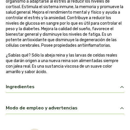
organismo a adaptarse al estrés al reducir los niveles de
belsi
cortisol. Estimula el sistema inmune, la memoria y promueve la
salud general. Mejora el rendimiento mental y físico y ayuda a
controlar el estrés y la ansiedad. Contribuye a reducir los
ben&anna
niveles de glucosa en sangre por lo que es útil para controlar el
peso y la diabetes. Mejora la calidad del sueño, favorece el
bienestar general y disminuye los niveles de fatiga. Es un
biarritz
potente antioxidante que disminuye la degeneración de las
células cerebrales. Posee propiedades antiinflamatorias.
bifemme
¿Sabías qué? Sólo la abeja reina y las larvas de celdas reales
que darán origen a una nueva reina son alimentadas siempre
biobel
con jalea real. Es una sustancia viscosa de un suave color
amarillo y sabor ácido.
biobio
Ingredientes
biocop
biofloral
Modo de empleo y advertencias
biokap