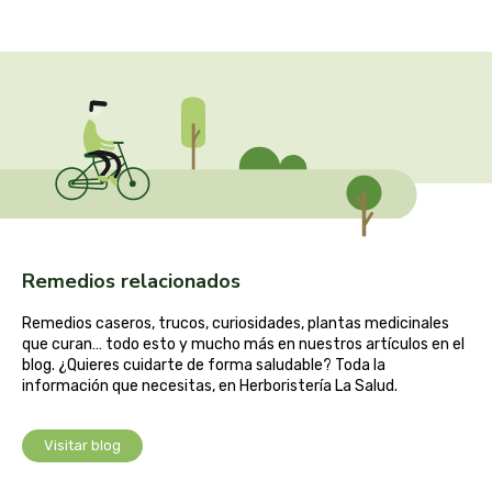
captain kombucha
carrau y cia- sara
casa ibañez
castagno
catalysis
Remedios relacionados
cavalier
Remedios caseros, trucos, curiosidades, plantas medicinales
cfn
que curan… todo esto y mucho más en nuestros artículos en el
blog. ¿Quieres cuidarte de forma saludable? Toda la
información que necesitas, en Herboristería La Salud.
cien por cien natural
como una reina
Visitar blog