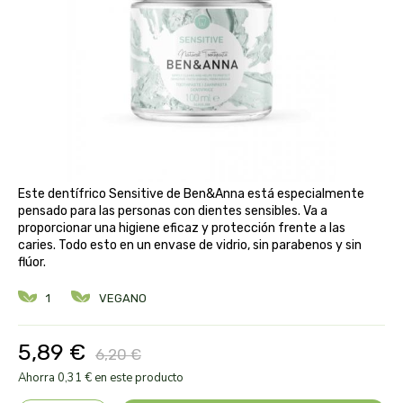
aloe pura laboratorios
antiox y nutricosmética
protección solar y mosquitos
conservas, patés y sopas
deporte
bebé y niño
bebidas
alta pasticceria italiana
diy cremas caseras
hormonal y salud sexual
alter nativa 3
vías urinarias y próstata
maquillaje
amandin
vista y oídos
Este dentífrico Sensitive de Ben&Anna está especialmente
amapola
pensado para las personas con dientes sensibles. Va a
proporcionar una higiene eficaz y protección frente a las
caries. Todo esto en un envase de vidrio, sin parabenos y sin
ana maria lajusticia
flúor.
anae
1
VEGANO
armonia
5,89 €
6,20 €
Ahorra 0,31 € en este producto
arnidol