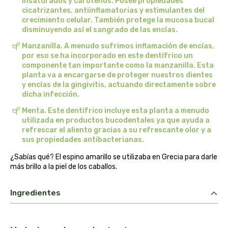
insaturados y carotenos. Posee propiedades
cicatrizantes, antiinflamatorias y estimulantes del
belsi
crecimiento celular. También protege la mucosa bucal
disminuyendo así el sangrado de las encías.
ben&anna
Manzanilla. A menudo sufrimos inflamación de encías,
por eso se ha incorporado en este dentífrico un
biarritz
componente tan importante como la manzanilla. Esta
planta va a encargarse de proteger nuestros dientes
y encías de la gingivitis, actuando directamente sobre
bifemme
dicha infección.
Menta. Este dentífrico incluye esta planta a menudo
biobel
utilizada en productos bucodentales ya que ayuda a
refrescar el aliento gracias a su refrescante olor y a
biobio
sus propiedades antibacterianas.
¿Sabías qué? El espino amarillo se utilizaba en Grecia para darle
biocop
más brillo a la piel de los caballos.
biofloral
Ingredientes
biokap