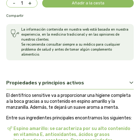
-
+
Añadir a la cesta
arrasate
Compartir
artemis
La información contenida en nuestra web está basada en nuestra
experiencia, en la medicina tradicional y en las opiniones de
arteoliva
nuestros clientes.
Se recomienda consultar siempre a su médico para cualquier
problema de salud y antes de tomar algún complemento
alimenticio.
artesania agricola
auma adhy
Propiedades y principios activos
bach original
El dentífrico sensitive va a proporcionar una higiene completa
banban
a la boca gracias a su contenido en espino amarillo y la
manzanilla. Además, te dejará un suave aroma a menta.
bauck hof
Entre sus ingredientes principales encontramos los siguientes:
Espino amarillo: se caracteriza por su alto contenido
bellsola
en vitamina E, antioxidantes, ácidos grasos