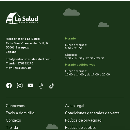
cooperativa del campo virgen de la esperanza
corpore sano
cosmo naturel
Horario
Herboristería La Salud
cosnature
Calle San Vicente de Paúl, 6
Lunes a viernes:
50001 Zaragoza
9:30 a 21:00
España
Sábados:
d shila
9:30 a 14:30 y 17:00 a 20:30
hola@herboristerialasalud.com
Tienda: 976299176
Horario pedidos web
Móvil: 661889949
deiters
Lunes a viernes:
10:00 a 14:00 y de 17:00 a 20:00
dento produts
derbos
Conócenos
Aviso legal
Envío a domicilio
Condiciones generales de venta
designs for health
Contacto
Política de privacidad
Tienda
Política de cookies
diego camaras- lotero