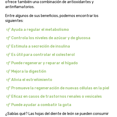
ofrece también una combinación de antioxidantes y
belsi
antinflamatorios.
Entre algunos de sus beneficios, podemos encontrar los
ben&anna
siguientes:
Ayuda a regular el metabolismo
biarritz
Controla los niveles de azúcar y de glucosa
bifemme
Estimula a secreción de insulina
Es útil para controlar el colesterol
biobel
Puede regenerar y reparar el hígado
biobio
Mejora la digestión
Alivia el estreñimiento
biocop
Promueve la regeneración de nuevas células en la piel
biofloral
Eficaz en casos de trastornos renales o vesicales
Puede ayudar a combatir la gota
biokap
¿Sabías qué? Las hojas del diente de león se pueden consumir