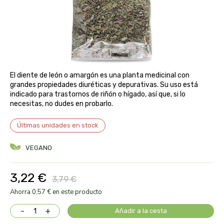
aloe pura laboratorios
antiox y nutricosmética
protección solar y mosquitos
conservas, patés y sopas
deporte
bebé y niño
bebidas
alta pasticceria italiana
diy cremas caseras
hormonal y salud sexual
alter nativa 3
El diente de león o amargón es una planta medicinal con
grandes propiedades diuréticas y depurativas. Su uso está
vías urinarias y próstata
maquillaje
amandin
indicado para trastornos de riñón o hígado, así que, si lo
necesitas, no dudes en probarlo.
vista y oídos
amapola
Últimas unidades en stock
ana maria lajusticia
VEGANO
anae
3,22 €
3,79 €
armonia
Ahorra 0,57 € en este producto
-
+
Añadir a la cesta
arnidol