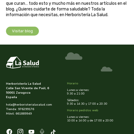
cooperativa del campo virgen de la esperanza
que curan… todo esto y mucho más en nuestros artículos en el
blog. ¿Quieres cuidarte de forma saludable? Toda la
información que necesitas, en Herboristería La Salud.
corpore sano
cosmo naturel
Visitar blog
cosnature
d shila
deiters
Horario
Herboristería La Salud
dento produts
Calle San Vicente de Paúl, 6
Lunes a viernes:
50001 Zaragoza
9:30 a 21:00
España
Sábados:
derbos
9:30 a 14:30 y 17:00 a 20:30
hola@herboristerialasalud.com
Tienda: 976299176
Horario pedidos web
Móvil: 661889949
Lunes a viernes:
designs for health
10:00 a 14:00 y de 17:00 a 20:00
diego camaras- lotero