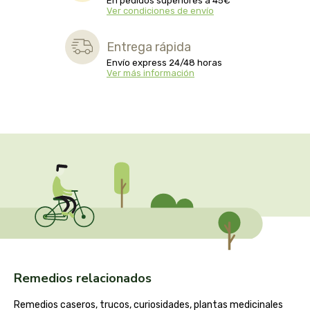
En pedidos superiores a 45€
captain kombucha
Ver condiciones de envío
carrau y cia- sara
Entrega rápida
Envío express 24/48 horas
casa ibañez
Ver más información
castagno
catalysis
cavalier
cfn
cien por cien natural
Remedios relacionados
como una reina
Remedios caseros, trucos, curiosidades, plantas medicinales