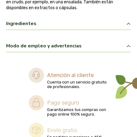
en crudo, por ejemplo, en una ensalada. También están
biolasi
disponibles en extractos o cápsulas.
biomix
Ingredientes
bioserum
Modo de empleo y advertencias
biotta
biover
Atención al cliente
brinkers food
Cuenta con un servicio gratuito
de profesionales.
cal valls
Pago seguro
calmmabis
Garantizamos tus compras con
pago online 100% seguro.
camaleon
Envío gratis