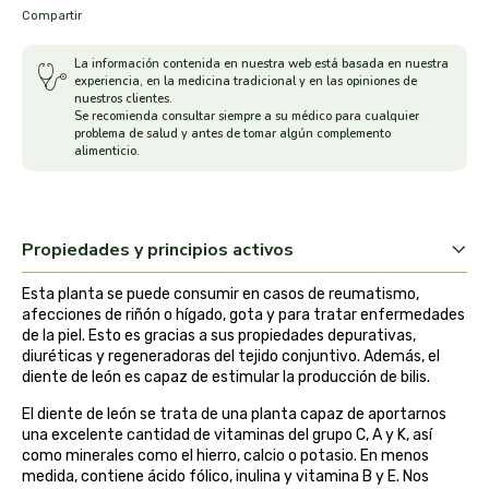
Compartir
arrasate
La información contenida en nuestra web está basada en nuestra
experiencia, en la medicina tradicional y en las opiniones de
artemis
nuestros clientes.
Se recomienda consultar siempre a su médico para cualquier
problema de salud y antes de tomar algún complemento
arteoliva
alimenticio.
artesania agricola
auma adhy
Propiedades y principios activos
Esta planta se puede consumir en casos de reumatismo,
bach original
afecciones de riñón o hígado, gota y para tratar enfermedades
de la piel. Esto es gracias a sus propiedades depurativas,
banban
diuréticas y regeneradoras del tejido conjuntivo. Además, el
diente de león es capaz de estimular la producción de bilis.
bauck hof
El diente de león se trata de una planta capaz de aportarnos
una excelente cantidad de vitaminas del grupo C, A y K, así
como minerales como el hierro, calcio o potasio. En menos
bellsola
medida, contiene ácido fólico, inulina y vitamina B y E. Nos