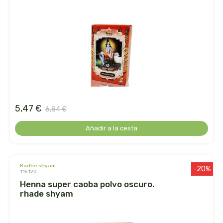
le pain des fleurs
le paludier de guerande
lemon-pharma s.l.
lima
5,47 €
liposhell
6,84 €
Añadir a la cesta
logona
lumen
radhe shyam
-20%
115120
luso diete
henna super caoba polvo oscuro.
rhade shyam
machandel