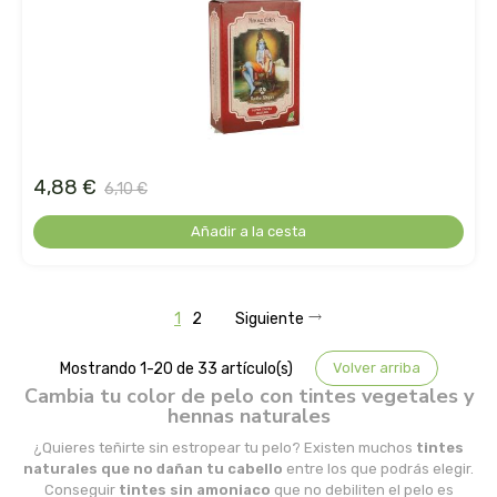
madal bal-puris
mahen
marcus rohrer
marnys
4,88 €
6,10 €
Añadir a la cesta
masmi
medicura
1
2
Siguiente
mimasa
Mostrando 1-20 de 33 artículo(s)
Volver arriba
Cambia tu color de pelo con tintes vegetales y
mon
hennas naturales
¿Quieres teñirte sin estropear tu pelo? Existen muchos
tintes
monki
naturales que no dañan tu cabello
entre los que podrás elegir.
Conseguir
tintes sin amoniaco
que no debiliten el pelo es