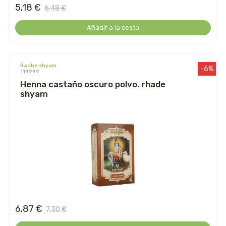
herbalgem
5,18 €
6,48 €
herbes del moli
Añadir a la cesta
herbofarm
radhe shyam
-6%
114949
herbora
henna castaño oscuro polvo. rhade
shyam
herbovita
herdibel
hifas de terra
higher living
hijas del sol
6,87 €
7,30 €
holistica