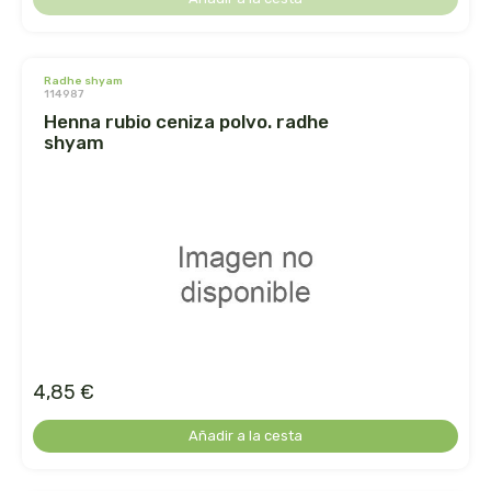
cooperativa del campo virgen de la esperanza
corpore sano
radhe shyam
114987
cosmo naturel
henna rubio ceniza polvo. radhe
shyam
cosnature
d shila
deiters
dento produts
derbos
4,85 €
designs for health
Añadir a la cesta
diego camaras- lotero