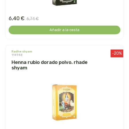
germinal
ginevitex
6,40 €
6,74 €
Añadir a la cesta
granja brunet
granovita
radhe shyam
-20%
114948
gsn
henna rubio dorado polvo. rhade
shyam
gumendi
gynea
health aid
heliosar spagyrica