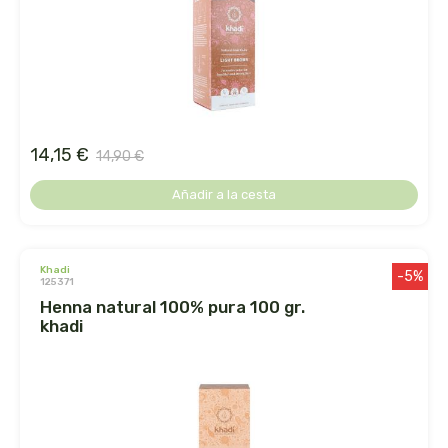
arrasate
artemis
arteoliva
14,15 €
14,90 €
artesania agricola
Añadir a la cesta
auma adhy
khadi
bach original
-5%
125371
henna natural 100% pura 100 gr.
banban
khadi
bauck hof
bellsola