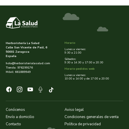
rapunzel
rhatma
roha
Horario
Herboristería La Salud
Calle San Vicente de Paúl, 6
rueber
Lunes a viernes:
50001 Zaragoza
9:30 a 21:00
España
Sábados:
sakai
9:30 a 14:30 y 17:00 a 20:30
hola@herboristerialasalud.com
Tienda: 976299176
Horario pedidos web
Móvil: 661889949
Lunes a viernes:
saludviva
10:00 a 14:00 y de 17:00 a 20:00
salus
saluz 33
Conócenos
Aviso legal
Envío a domicilio
Condiciones generales de venta
sanavy
Contacto
Política de privacidad