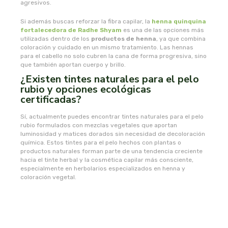
agresivos.
plameca
Si además buscas reforzar la fibra capilar, la
henna quinquina
fortalecedora de Radhe Shyam
es una de las opciones más
utilizadas dentro de los
productos de henna
, ya que combina
plantapol
coloración y cuidado en un mismo tratamiento. Las hennas
para el cabello no solo cubren la cana de forma progresiva, sino
plantis
que también aportan cuerpo y brillo.
¿Existen tintes naturales para el pelo
rubio y opciones ecológicas
pompeia life
certificadas?
praxis
Sí, actualmente puedes encontrar tintes naturales para el pelo
rubio formulados con mezclas vegetales que aportan
luminosidad y matices dorados sin necesidad de decoloración
primeal
química. Estos tintes para el pelo hechos con plantas o
productos naturales forman parte de una tendencia creciente
hacia el tinte herbal y la cosmética capilar más consciente,
protein
especialmente en herbolarios especializados en henna y
coloración vegetal.
quinton laboratoirs
radhe shyam