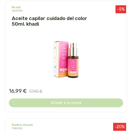
khadi
-5%
129739
dielisa
aceite capilar cuidado del color
50ml. khadi
dietisa
dietmed
dietmil
dioxilife
dis
16,99 €
17,90 €
dismages
Añadir a la cesta
dolores guembe
radhe shyam
-20%
dr dunner
114920