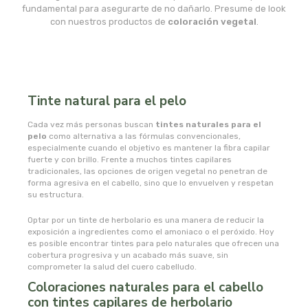
msr laboratorios
fundamental para asegurarte de no dañarlo. Presume de look
con nuestros productos de
coloración vegetal
.
mundo natural
myconatur
Tinte natural para el pelo
najel
Cada vez más personas buscan
tintes naturales para el
pelo
como alternativa a las fórmulas convencionales,
nale
especialmente cuando el objetivo es mantener la fibra capilar
fuerte y con brillo. Frente a muchos tintes capilares
tradicionales, las opciones de origen vegetal no penetran de
natracare
forma agresiva en el cabello, sino que lo envuelven y respetan
su estructura.
natruly
Optar por un tinte de herbolario es una manera de reducir la
exposición a ingredientes como el amoniaco o el peróxido. Hoy
natur ozone
es posible encontrar tintes para pelo naturales que ofrecen una
cobertura progresiva y un acabado más suave, sin
comprometer la salud del cuero cabelludo.
naturabio
Coloraciones naturales para el cabello
con tintes capilares de herbolario