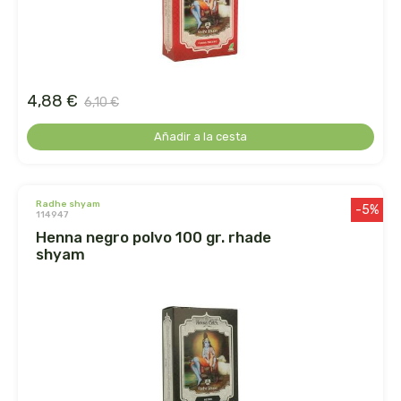
faringedol
feng shui
4,88 €
feralive
6,10 €
Añadir a la cesta
finestra
fiorentini
radhe shyam
-5%
114947
fleurymer
henna negro polvo 100 gr. rhade
shyam
forza vitale
galenatur
geamed