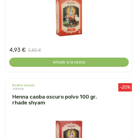
ens
enzime
enzymedica
4,93 €
5,80 €
equisalud
Añadir a la cesta
erlingen
esential arôms
radhe shyam
-20%
114946
henna caoba oscuro polvo 100 gr.
esi
rhade shyam
espadiet
establec. las marias