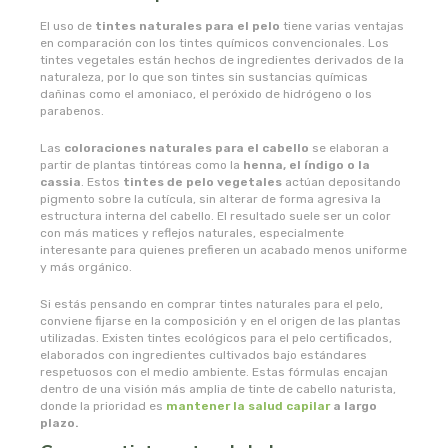
naturata
El uso de
tintes naturales para el pelo
tiene varias ventajas
en comparación con los tintes químicos convencionales. Los
naturbrush
tintes vegetales están hechos de ingredientes derivados de la
naturaleza, por lo que son tintes sin sustancias químicas
dañinas como el amoniaco, el peróxido de hidrógeno o los
naturcid
parabenos.
naturcosmetika
Las
coloraciones naturales para el cabello
se elaboran a
partir de plantas tintóreas como la
henna, el índigo o la
cassia
. Estos
tintes de pelo vegetales
actúan depositando
naturgreen
pigmento sobre la cutícula, sin alterar de forma agresiva la
estructura interna del cabello. El resultado suele ser un color
con más matices y reflejos naturales, especialmente
naturmil
interesante para quienes prefieren un acabado menos uniforme
y más orgánico.
natursoy
Si estás pensando en comprar tintes naturales para el pelo,
conviene fijarse en la composición y en el origen de las plantas
utilizadas. Existen tintes ecológicos para el pelo certificados,
natysal
elaborados con ingredientes cultivados bajo estándares
respetuosos con el medio ambiente. Estas fórmulas encajan
dentro de una visión más amplia de tinte de cabello naturista,
nebula
donde la prioridad es
mantener la salud capilar
a largo
plazo.
nordics