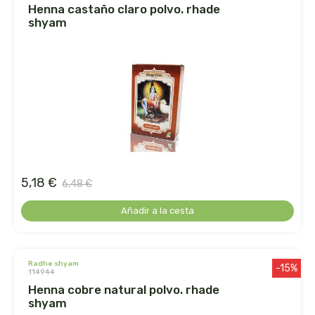
henna castaño claro polvo. rhade
shyam
dr. hauschka
dulkamara
eco salim
ecomaño
ecomonegros
5,18 €
6,48 €
econaturalintegral
Añadir a la cesta
econostrum
radhe shyam
ecospirulina
-15%
114944
henna cobre natural polvo. rhade
ecotambo
shyam