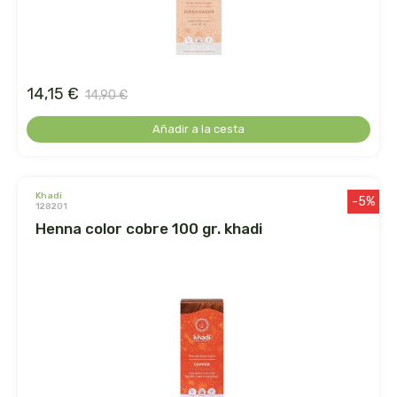
belsi
ben&anna
14,15 €
14,90 €
biarritz
Añadir a la cesta
bifemme
biobel
khadi
-5%
128201
henna color cobre 100 gr. khadi
biobio
biocop
biofloral
biokap