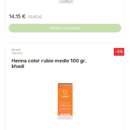
biolasi
14,15 €
14,90 €
biomix
Añadir a la cesta
bioserum
biotta
khadi
-5%
125369
henna color rubio medio 100 gr.
biover
khadi
brinkers food
cal valls
calmmabis
camaleon