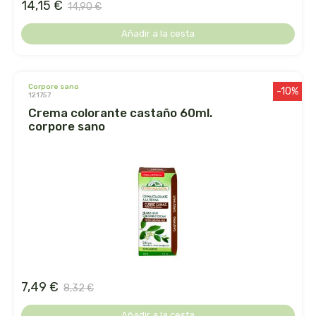
14,15 €
captain kombucha
14,90 €
Añadir a la cesta
carrau y cia- sara
casa ibañez
corpore sano
-10%
121757
castagno
crema colorante castaño 60ml.
corpore sano
catalysis
cavalier
cfn
cien por cien natural
como una reina
7,49 €
8,32 €
Añadir a la cesta