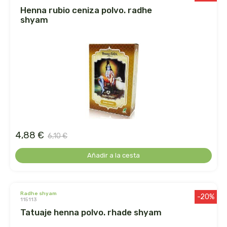
henna rubio ceniza polvo. radhe
la salud
shyam
la via vegana
labcatal
labnatur
laboratorio sys
4,88 €
6,10 €
lactoduero
Añadir a la cesta
lamberts
lavera
radhe shyam
-20%
115113
tatuaje henna polvo. rhade shyam
lcn