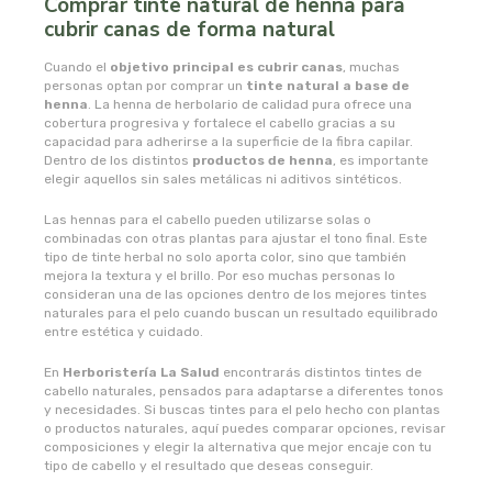
Comprar tinte natural de henna para
cubrir canas de forma natural
novadiet
Cuando el
objetivo principal es cubrir canas
, muchas
personas optan por comprar un
tinte natural a base de
nutergia
henna
. La henna de herbolario de calidad pura ofrece una
cobertura progresiva y fortalece el cabello gracias a su
capacidad para adherirse a la superficie de la fibra capilar.
nutribiotica
Dentro de los distintos
productos de henna
, es importante
elegir aquellos sin sales metálicas ni aditivos sintéticos.
nutrinat
Las hennas para el cabello pueden utilizarse solas o
combinadas con otras plantas para ajustar el tono final. Este
tipo de tinte herbal no solo aporta color, sino que también
nutrinat evolution
mejora la textura y el brillo. Por eso muchas personas lo
consideran una de las opciones dentro de los mejores tintes
naturales para el pelo cuando buscan un resultado equilibrado
nutrisport
entre estética y cuidado.
oma gertrude
En
Herboristería La Salud
encontrarás distintos tintes de
cabello naturales, pensados para adaptarse a diferentes tonos
y necesidades. Si buscas tintes para el pelo hecho con plantas
orballo
o productos naturales, aquí puedes comparar opciones, revisar
composiciones y elegir la alternativa que mejor encaje con tu
tipo de cabello y el resultado que deseas conseguir.
ortis