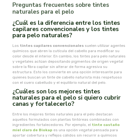
Preguntas frecuentes sobre tintes
naturales para el pelo
oshadhi
¿Cuál es la diferencia entre los tintes
ozolife
capilares convencionales y los tintes
para pelo naturales?
paracelsia
Los
tintes capilare
s convencionales
suelen utilizar agentes
químicos que abren la cutícula del cabello para modificar su
color desde el interior. En cambio, los tintes para pelo naturales
pesasur
y vegetales actúan depositando pigmentos de origen vegetal
sobre la fibra capilar sin alterar de forma agresiva su
pharmadiet
estructura. Esto los convierte en una opción interesante para
quienes buscan un tinte de cabello naturista más respetuoso
con el cuero cabelludo y el equilibrio natural del pelo.
phyto-actif
¿Cuáles son los mejores tintes
naturales para el pelo si quiero cubrir
canas y fortalecerlo?
phytoadvance
Entre los mejores tintes naturales para el pelo destacan
phytovit s.l.
aquellos formulados con plantas tintóreas combinadas con
ingredientes fortalecedores. Por ejemplo, el
tinte castaño
miel claro de
Biokap
es una opción vegetal pensada para
pingo
aportar cobertura y reflejos cálidos sin recurrir a químicos