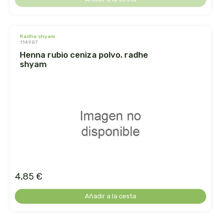
cooperativa del campo virgen de la esperanza
corpore sano
radhe shyam
114987
cosmo naturel
henna rubio ceniza polvo. radhe
shyam
cosnature
d shila
deiters
dento produts
derbos
4,85 €
designs for health
Añadir a la cesta
diego camaras- lotero