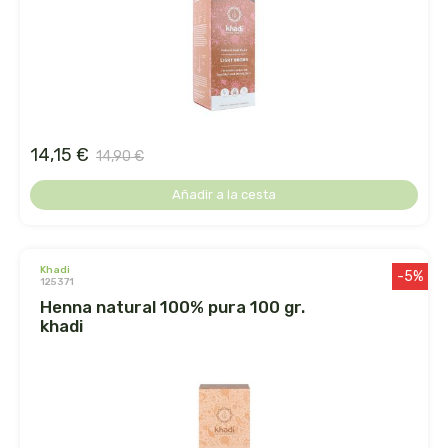
arrasate
artemis
arteoliva
14,15 €
14,90 €
artesania agricola
Añadir a la cesta
auma adhy
khadi
bach original
-5%
125371
henna natural 100% pura 100 gr.
banban
khadi
bauck hof
bellsola