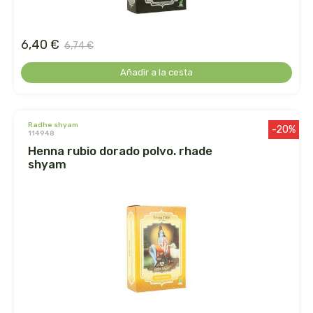
germinal
ginevitex
6,40 €
6,74 €
Añadir a la cesta
granja brunet
granovita
radhe shyam
-20%
114948
gsn
henna rubio dorado polvo. rhade
shyam
gumendi
gynea
health aid
heliosar spagyrica