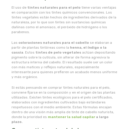
naturata
El uso de
tintes naturales para el pelo
tiene varias ventajas
en comparación con los tintes químicos convencionales. Los
naturbrush
tintes vegetales están hechos de ingredientes derivados de la
naturaleza, por lo que son tintes sin sustancias químicas
dañinas como el amoniaco, el peróxido de hidrógeno o los
naturcid
parabenos.
naturcosmetika
Las
coloraciones naturales para el cabello
se elaboran a
partir de plantas tintóreas como la
henna, el índigo o la
cassia
. Estos
tintes de pelo vegetales
actúan depositando
naturgreen
pigmento sobre la cutícula, sin alterar de forma agresiva la
estructura interna del cabello. El resultado suele ser un color
con más matices y reflejos naturales, especialmente
naturmil
interesante para quienes prefieren un acabado menos uniforme
y más orgánico.
natursoy
Si estás pensando en comprar tintes naturales para el pelo,
conviene fijarse en la composición y en el origen de las plantas
utilizadas. Existen tintes ecológicos para el pelo certificados,
natysal
elaborados con ingredientes cultivados bajo estándares
respetuosos con el medio ambiente. Estas fórmulas encajan
dentro de una visión más amplia de tinte de cabello naturista,
nebula
donde la prioridad es
mantener la salud capilar
a largo
plazo.
nordics