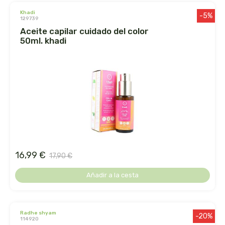
khadi
-5%
129739
dielisa
aceite capilar cuidado del color
50ml. khadi
dietisa
dietmed
dietmil
dioxilife
dis
16,99 €
17,90 €
dismages
Añadir a la cesta
dolores guembe
radhe shyam
-20%
dr dunner
114920