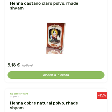
henna castaño claro polvo. rhade
shyam
dr. hauschka
dulkamara
eco salim
ecomaño
ecomonegros
5,18 €
6,48 €
econaturalintegral
Añadir a la cesta
econostrum
radhe shyam
ecospirulina
-15%
114944
henna cobre natural polvo. rhade
ecotambo
shyam