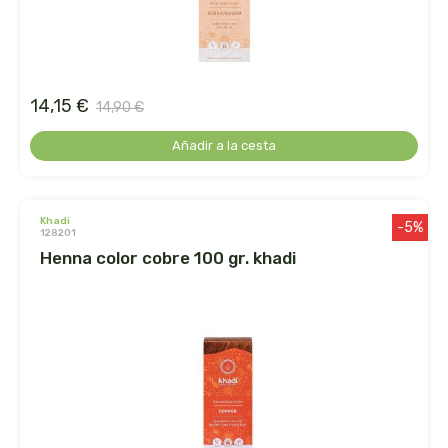
belsi
ben&anna
14,15 €
14,90 €
biarritz
Añadir a la cesta
bifemme
biobel
khadi
-5%
128201
henna color cobre 100 gr. khadi
biobio
biocop
biofloral
biokap