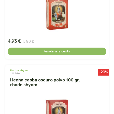
ens
enzime
enzymedica
4,93 €
5,80 €
equisalud
Añadir a la cesta
erlingen
esential arôms
radhe shyam
-20%
114946
henna caoba oscuro polvo 100 gr.
esi
rhade shyam
espadiet
establec. las marias