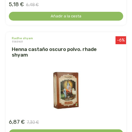
herbalgem
5,18 €
6,48 €
herbes del moli
Añadir a la cesta
herbofarm
radhe shyam
-6%
114949
herbora
henna castaño oscuro polvo. rhade
shyam
herbovita
herdibel
hifas de terra
higher living
hijas del sol
6,87 €
7,30 €
holistica