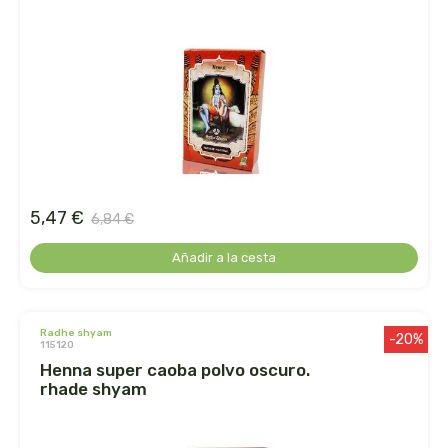
le pain des fleurs
le paludier de guerande
lemon-pharma s.l.
lima
5,47 €
liposhell
6,84 €
Añadir a la cesta
logona
lumen
radhe shyam
-20%
115120
luso diete
henna super caoba polvo oscuro.
rhade shyam
machandel