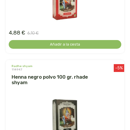
faringedol
feng shui
4,88 €
feralive
6,10 €
Añadir a la cesta
finestra
fiorentini
radhe shyam
-5%
114947
fleurymer
henna negro polvo 100 gr. rhade
shyam
forza vitale
galenatur
geamed