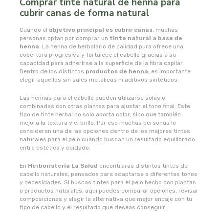
Comprar tinte natural de henna para
cubrir canas de forma natural
novadiet
Cuando el
objetivo principal es cubrir canas
, muchas
personas optan por comprar un
tinte natural a base de
nutergia
henna
. La henna de herbolario de calidad pura ofrece una
cobertura progresiva y fortalece el cabello gracias a su
capacidad para adherirse a la superficie de la fibra capilar.
nutribiotica
Dentro de los distintos
productos de henna
, es importante
elegir aquellos sin sales metálicas ni aditivos sintéticos.
nutrinat
Las hennas para el cabello pueden utilizarse solas o
combinadas con otras plantas para ajustar el tono final. Este
tipo de tinte herbal no solo aporta color, sino que también
nutrinat evolution
mejora la textura y el brillo. Por eso muchas personas lo
consideran una de las opciones dentro de los mejores tintes
naturales para el pelo cuando buscan un resultado equilibrado
nutrisport
entre estética y cuidado.
oma gertrude
En
Herboristería La Salud
encontrarás distintos tintes de
cabello naturales, pensados para adaptarse a diferentes tonos
y necesidades. Si buscas tintes para el pelo hecho con plantas
orballo
o productos naturales, aquí puedes comparar opciones, revisar
composiciones y elegir la alternativa que mejor encaje con tu
tipo de cabello y el resultado que deseas conseguir.
ortis