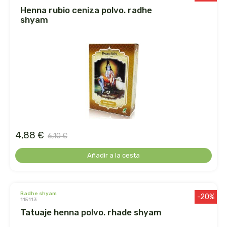
henna rubio ceniza polvo. radhe
la salud
shyam
la via vegana
labcatal
labnatur
laboratorio sys
4,88 €
6,10 €
lactoduero
Añadir a la cesta
lamberts
lavera
radhe shyam
-20%
115113
tatuaje henna polvo. rhade shyam
lcn