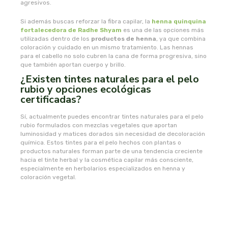
agresivos.
plameca
Si además buscas reforzar la fibra capilar, la
henna quinquina
fortalecedora de Radhe Shyam
es una de las opciones más
utilizadas dentro de los
productos de henna
, ya que combina
plantapol
coloración y cuidado en un mismo tratamiento. Las hennas
para el cabello no solo cubren la cana de forma progresiva, sino
plantis
que también aportan cuerpo y brillo.
¿Existen tintes naturales para el pelo
rubio y opciones ecológicas
pompeia life
certificadas?
praxis
Sí, actualmente puedes encontrar tintes naturales para el pelo
rubio formulados con mezclas vegetales que aportan
luminosidad y matices dorados sin necesidad de decoloración
primeal
química. Estos tintes para el pelo hechos con plantas o
productos naturales forman parte de una tendencia creciente
hacia el tinte herbal y la cosmética capilar más consciente,
protein
especialmente en herbolarios especializados en henna y
coloración vegetal.
quinton laboratoirs
radhe shyam