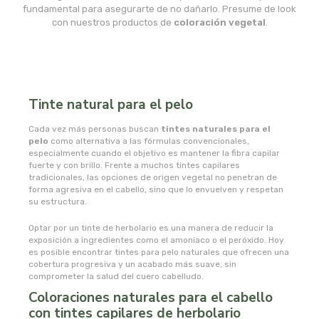
msr laboratorios
fundamental para asegurarte de no dañarlo. Presume de look
con nuestros productos de
coloración vegetal
.
mundo natural
myconatur
Tinte natural para el pelo
najel
Cada vez más personas buscan
tintes naturales para el
pelo
como alternativa a las fórmulas convencionales,
nale
especialmente cuando el objetivo es mantener la fibra capilar
fuerte y con brillo. Frente a muchos tintes capilares
tradicionales, las opciones de origen vegetal no penetran de
natracare
forma agresiva en el cabello, sino que lo envuelven y respetan
su estructura.
natruly
Optar por un tinte de herbolario es una manera de reducir la
exposición a ingredientes como el amoniaco o el peróxido. Hoy
natur ozone
es posible encontrar tintes para pelo naturales que ofrecen una
cobertura progresiva y un acabado más suave, sin
comprometer la salud del cuero cabelludo.
naturabio
Coloraciones naturales para el cabello
con tintes capilares de herbolario