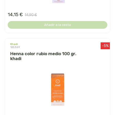
biolasi
14,15 €
14,90 €
biomix
Añadir a la cesta
bioserum
biotta
khadi
-5%
125369
henna color rubio medio 100 gr.
biover
khadi
brinkers food
cal valls
calmmabis
camaleon