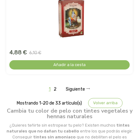
madal bal-puris
mahen
marcus rohrer
marnys
4,88 €
6,10 €
Añadir a la cesta
masmi
medicura
1
2
Siguiente
mimasa
Mostrando 1-20 de 33 artículo(s)
Volver arriba
Cambia tu color de pelo con tintes vegetales y
mon
hennas naturales
¿Quieres teñirte sin estropear tu pelo? Existen muchos
tintes
monki
naturales que no dañan tu cabello
entre los que podrás elegir.
Conseguir
tintes sin amoniaco
que no debiliten el pelo es