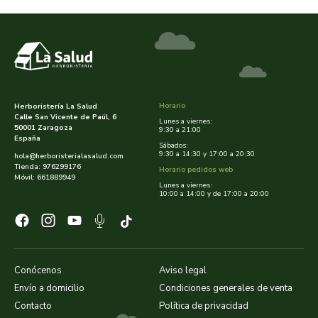
rapunzel
rhatma
roha
Horario
Herboristería La Salud
Calle San Vicente de Paúl, 6
rueber
Lunes a viernes:
50001 Zaragoza
9:30 a 21:00
España
Sábados:
sakai
9:30 a 14:30 y 17:00 a 20:30
hola@herboristerialasalud.com
Tienda: 976299176
Horario pedidos web
Móvil: 661889949
Lunes a viernes:
saludviva
10:00 a 14:00 y de 17:00 a 20:00
salus
saluz 33
Conócenos
Aviso legal
Envío a domicilio
Condiciones generales de venta
sanavy
Contacto
Política de privacidad