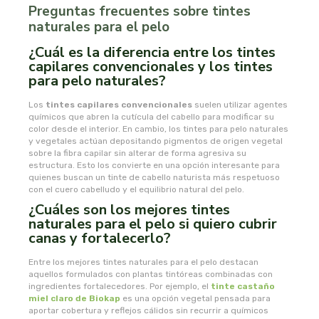
Preguntas frecuentes sobre tintes
naturales para el pelo
oshadhi
¿Cuál es la diferencia entre los tintes
ozolife
capilares convencionales y los tintes
para pelo naturales?
paracelsia
Los
tintes capilare
s convencionales
suelen utilizar agentes
químicos que abren la cutícula del cabello para modificar su
color desde el interior. En cambio, los tintes para pelo naturales
pesasur
y vegetales actúan depositando pigmentos de origen vegetal
sobre la fibra capilar sin alterar de forma agresiva su
pharmadiet
estructura. Esto los convierte en una opción interesante para
quienes buscan un tinte de cabello naturista más respetuoso
con el cuero cabelludo y el equilibrio natural del pelo.
phyto-actif
¿Cuáles son los mejores tintes
naturales para el pelo si quiero cubrir
canas y fortalecerlo?
phytoadvance
Entre los mejores tintes naturales para el pelo destacan
phytovit s.l.
aquellos formulados con plantas tintóreas combinadas con
ingredientes fortalecedores. Por ejemplo, el
tinte castaño
miel claro de
Biokap
es una opción vegetal pensada para
pingo
aportar cobertura y reflejos cálidos sin recurrir a químicos