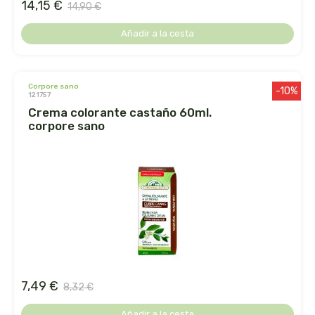
14,15 €
captain kombucha
14,90 €
Añadir a la cesta
carrau y cia- sara
casa ibañez
corpore sano
-10%
121757
castagno
crema colorante castaño 60ml.
corpore sano
catalysis
cavalier
cfn
cien por cien natural
como una reina
7,49 €
8,32 €
Añadir a la cesta